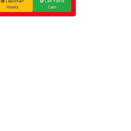
Laporkan
Cek Fakta
Hoaks
Lain