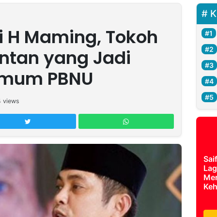
K
ni H Maming, Tokoh
ntan yang Jadi
Umum PBNU
4
views
Sai
Lag
Mer
Keh