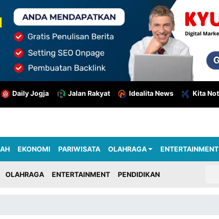
Daily Jogja
Jalan Rakyat
Idealita News
Kita Not
RAH
EKONOMI
PARIWISATA
OLAHRAGA
ENTERTAINMENT
OLAHRAGA
ENTERTAINMENT
PENDIDIKAN