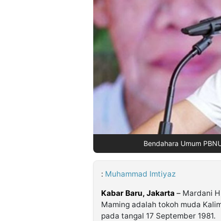
©
Kabarbaru.co
-
2026
PT.
Kabarbaru
Media
Holding
Bendahara Umum PBNU,
:
Muhammad Imtiyaz
Kabar Baru, Jakarta
–
Mardani H 
Maming adalah tokoh muda Kalima
pada tangal 17 September 1981.