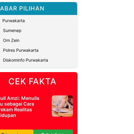
ABAR PILIHAN
Purwakarta
Sumenep
Om Zein
Polres Purwakarta
Diskominfo Purwakarta
CEK FAKTA
full Amzi: Menulis
u sebagai Cara
ekam Realitas
idupan