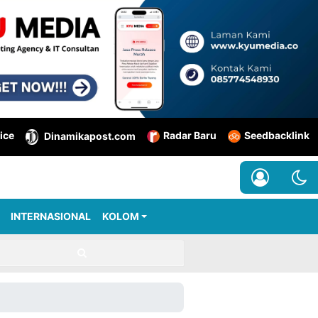
ice
Radar Baru
Seedbacklink
Dinamikapost.com
INTERNASIONAL
KOLOM