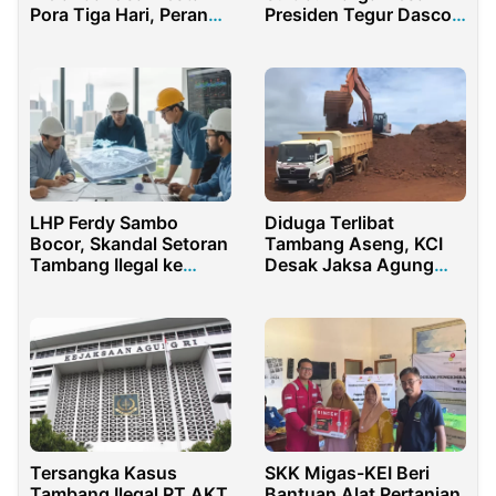
Pora Tiga Hari, Perang
Presiden Tegur Dasco
Selat Hormuz Makan
Terkait Dugaan Beking
Korban
Tambang Ilegal
LHP Ferdy Sambo
Diduga Terlibat
Bocor, Skandal Setoran
Tambang Aseng, KCI
Tambang Ilegal ke
Desak Jaksa Agung
Petinggi Polri Bikin
Periksa Mantan
Heboh
Anggota Komisi VII DPR
RI
Tersangka Kasus
SKK Migas-KEI Beri
Tambang Ilegal PT AKT
Bantuan Alat Pertanian