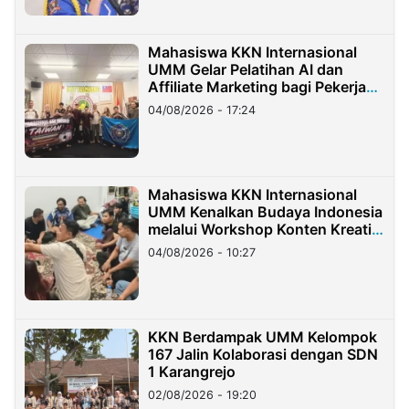
Mahasiswa KKN Internasional
UMM Gelar Pelatihan AI dan
Affiliate Marketing bagi Pekerja
Migran Indonesia di Taiwan
04/08/2026 - 17:24
Mahasiswa KKN Internasional
UMM Kenalkan Budaya Indonesia
melalui Workshop Konten Kreatif
di Taiwan
04/08/2026 - 10:27
KKN Berdampak UMM Kelompok
167 Jalin Kolaborasi dengan SDN
1 Karangrejo
02/08/2026 - 19:20