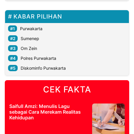
KABAR PILIHAN
Purwakarta
Sumenep
Om Zein
Polres Purwakarta
Diskominfo Purwakarta
CEK FAKTA
Saifull Amzi: Menulis Lagu
sebagai Cara Merekam Realitas
Kehidupan