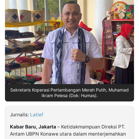
MULTIMEDIA
INDONESIA
Partner
Insight
Suara
Lens
Daily
Jalan
Idealita
Kita
Dinamikapost.com
Radar
Seedbacklink
NTB
Time
IDN
Jogja
Rakyat
News
Notice
Baru
Follow
Kabarbaru
Sekretaris Koperasi Pertambangan Merah Putih, Muhamad
Ikram Pelesa (Dok: Humas).
Jurnalis:
Latief
Kabar Baru, Jakarta
– Ketidakmampuan Direksi PT.
Antam UBPN Konawe utara dalam menterjemahkan