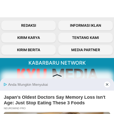
REDAKSI
INFORMASI IKLAN
KIRIM KARYA
TENTANG KAMI
KIRIM BERITA
MEDIA PARTNER
KABARBARU NETWORK
About Our Kabarbaru.co
Kabarbaru.co menyajikan berita aktual dan
inspiratif dari sudut pandang berbaik sangka
serta terverifikasi dari sumber yang tepat.