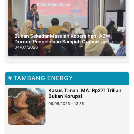
Bukan Sekadar Masalah Kebersihan, AZWI
Dorong Pengelolaan Sampah Organik Jadi
Solusi Krisis Iklim
04/07/2026
TAMBANG ENERGY
Kasus Timah, MA: Rp271 Triliun
Bukan Korupsi
09/08/2026 - 13:35