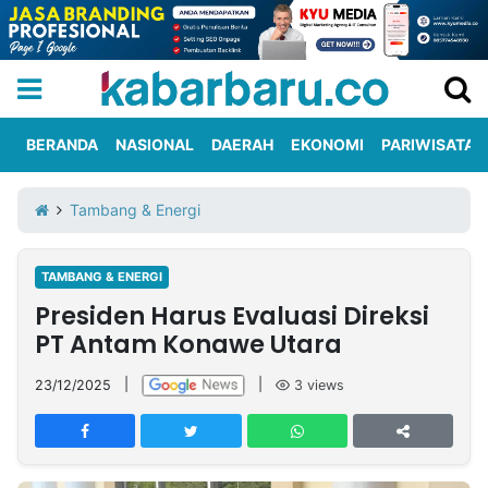
BERANDA
NASIONAL
DAERAH
EKONOMI
PARIWISATA
Informasi
KabarbaruTV
Kirim
Tentang
Tambang & Energi
Iklan
Berita
Kami
TAMBANG & ENERGI
Berita
Presiden Harus Evaluasi Direksi
Nasional
International
Olahraga
Entertainment
Daerah
Pariwisata
Kuliner
Kolom
PT Antam Konawe Utara
23/12/2025
|
|
3
views
Network
PT
TREETAN