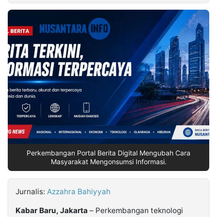
MULTIMEDIA
INDONESIA
Partner
Insight
Suara
Lens
Daily
Jalan
Idealita
Kita
Dinamikapost.com
Radar
Seedbacklink
NTB
Time
IDN
Jogja
Rakyat
News
Notice
Baru
Follow
Kabarbaru
Perkembangan Portal Berita Digital Mengubah Cara
Masyarakat Mengonsumsi Informasi.
Jurnalis:
Azzahra Bahiyyah
Kabar Baru, Jakarta
– Perkembangan teknologi