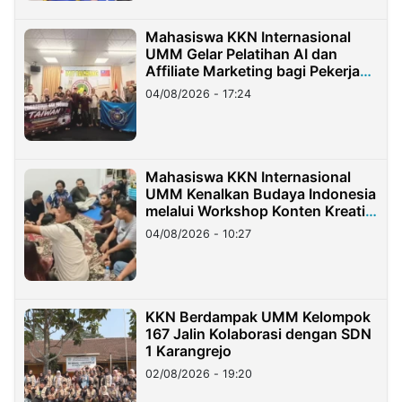
Mahasiswa KKN Internasional
UMM Gelar Pelatihan AI dan
Affiliate Marketing bagi Pekerja
Migran Indonesia di Taiwan
04/08/2026 - 17:24
Mahasiswa KKN Internasional
UMM Kenalkan Budaya Indonesia
melalui Workshop Konten Kreatif
di Taiwan
04/08/2026 - 10:27
KKN Berdampak UMM Kelompok
167 Jalin Kolaborasi dengan SDN
1 Karangrejo
02/08/2026 - 19:20