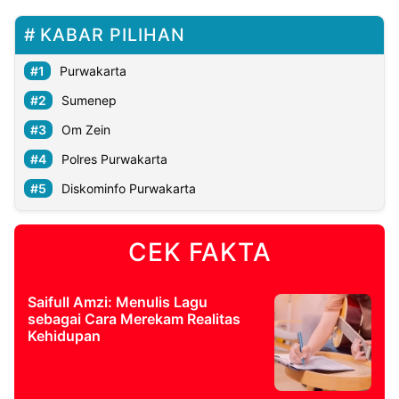
KABAR PILIHAN
Purwakarta
Sumenep
Om Zein
Polres Purwakarta
Diskominfo Purwakarta
CEK FAKTA
Saifull Amzi: Menulis Lagu
sebagai Cara Merekam Realitas
Kehidupan