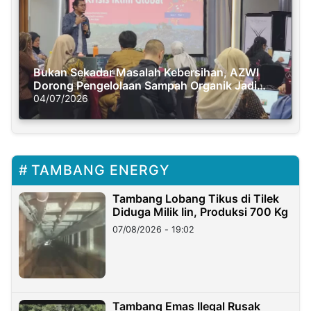
Bukan Sekadar Masalah Kebersihan, AZWI
Dorong Pengelolaan Sampah Organik Jadi
Solusi Krisis Iklim
04/07/2026
TAMBANG ENERGY
Tambang Lobang Tikus di Tilek
Diduga Milik Iin, Produksi 700 Kg
07/08/2026 - 19:02
Tambang Emas Ilegal Rusak