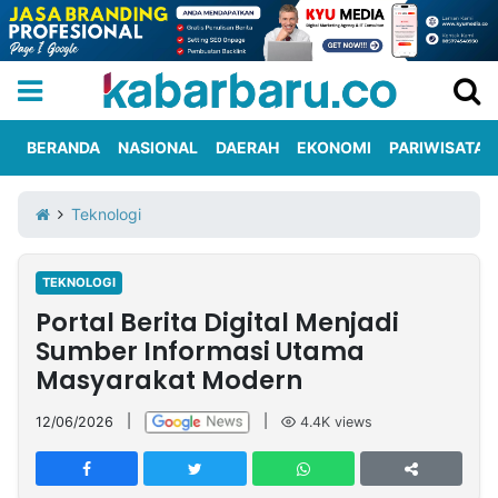
BERANDA
NASIONAL
DAERAH
EKONOMI
PARIWISATA
Informasi
KabarbaruTV
Kirim
Tentang
Teknologi
Iklan
Berita
Kami
TEKNOLOGI
Berita
Portal Berita Digital Menjadi
Nasional
International
Olahraga
Entertainment
Daerah
Pariwisata
Kuliner
Kolom
Sumber Informasi Utama
Masyarakat Modern
Network
12/06/2026
|
|
4.4K
views
PT
TREETAN