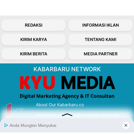
REDAKSI
INFORMASI IKLAN
KIRIM KARYA
TENTANG KAMI
KIRIM BERITA
MEDIA PARTNER
KABARBARU NETWORK
About Our Kabarbaru.co
Kabarbaru.co menyajikan berita aktual dan
inspiratif dari sudut pandang berbaik sangka
serta terverifikasi dari sumber yang tepat.