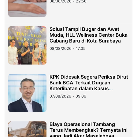
08/08/2026 - 22:56
Solusi Tampil Bugar dan Awet
Muda, HLL Wellness Center Buka
Cabang Baru di Kota Surabaya
08/08/2026 - 17:35
KPK Didesak Segera Periksa Dirut
Bank BCA Terkait Dugaan
Keterlibatan dalam Kasus
Hilangnya Dana Nasabah Rp2,58
07/08/2026 - 09:06
Miliar
Biaya Operasional Tambang
Terus Membengkak? Ternyata Ini
yang Jadi Akar Masalahnya