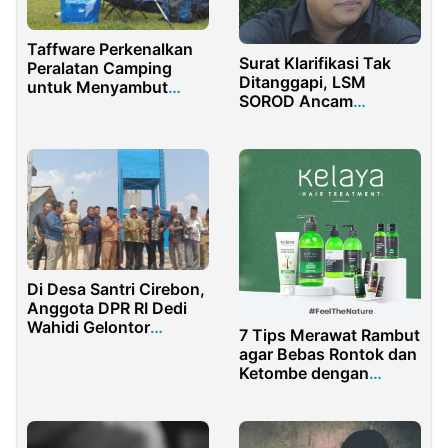
Taffware Perkenalkan
Surat Klarifikasi Tak
Peralatan Camping
Ditanggapi, LSM
untuk Menyambut
SOROD Ancam
Musim Liburan Akhir
Laporkan Pihak RSU
Tahun
Bhakti Husada Krikilan
Glenmore
Di Desa Santri Cirebon,
Anggota DPR RI Dedi
Wahidi Gelontor
7 Tips Merawat Rambut
Program Pamsimas
agar Bebas Rontok dan
Ketombe dengan
Bahan Alami