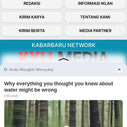
REDAKSI
INFORMASI IKLAN
KIRIM KARYA
TENTANG KAMI
KIRIM BERITA
MEDIA PARTNER
KABARBARU NETWORK
About Our Kabarbaru.co
Kabarbaru.co menyajikan berita aktual dan
inspiratif dari sudut pandang berbaik sangka
serta terverifikasi dari sumber yang tepat.
Follow Kabarbaru