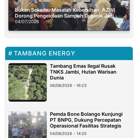
Bukan Sekadar Masalah Kebersihan, AZWI
Dorong Pengelolaan Sampah Organik Jadi
Solusi Krisis Iklim
04/07/2026
TAMBANG ENERGY
Tambang Emas Ilegal Rusak
TNKS Jambi, Hutan Warisan
Dunia
06/08/2026 - 16:23
Pemda Bone Bolango Kunjungi
PT BNPG, Dukung Percepatan
Operasional Fasilitas Strategis
04/08/2026 - 14:20