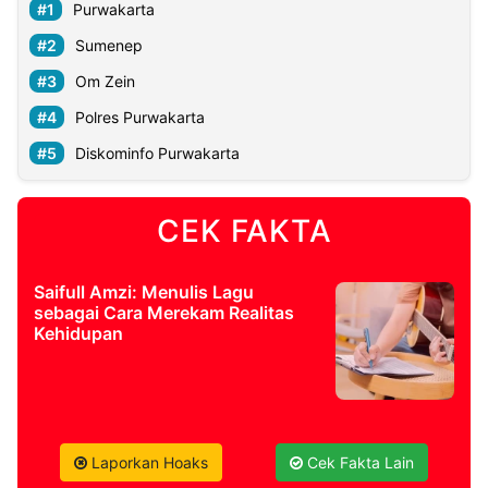
Purwakarta
Sumenep
Om Zein
Polres Purwakarta
Diskominfo Purwakarta
CEK FAKTA
Saifull Amzi: Menulis Lagu
sebagai Cara Merekam Realitas
Kehidupan
Laporkan Hoaks
Cek Fakta Lain