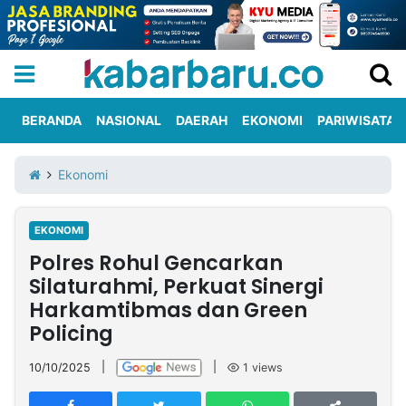
BERANDA
NASIONAL
DAERAH
EKONOMI
PARIWISATA
Informasi
KabarbaruTV
Kirim
Tentang
Ekonomi
Iklan
Berita
Kami
EKONOMI
Berita
Polres Rohul Gencarkan
Nasional
International
Olahraga
Entertainment
Daerah
Pariwisata
Kuliner
Kolom
Silaturahmi, Perkuat Sinergi
Harkamtibmas dan Green
Policing
Network
10/10/2025
|
|
1
views
PT
TREETAN