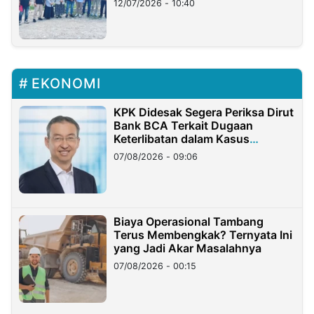
12/07/2026 - 10:40
EKONOMI
KPK Didesak Segera Periksa Dirut
Bank BCA Terkait Dugaan
Keterlibatan dalam Kasus
Hilangnya Dana Nasabah Rp2,58
07/08/2026 - 09:06
Miliar
Biaya Operasional Tambang
Terus Membengkak? Ternyata Ini
yang Jadi Akar Masalahnya
07/08/2026 - 00:15