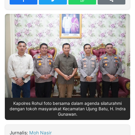
MULTIMEDIA
INDONESIA
Partner
Insight
Suara
Lens
Daily
Jalan
Idealita
Kita
Dinamikapost.com
Radar
Seedbacklink
NTB
Time
IDN
Jogja
Rakyat
News
Notice
Baru
Follow
Kabarbaru
Kapolres Rohul foto bersama dalam agenda silaturahmi
dengan tokoh masyarakat Kecamatan Ujung Batu, H. Indra
Gunawan.
Jurnalis:
Moh Nasir