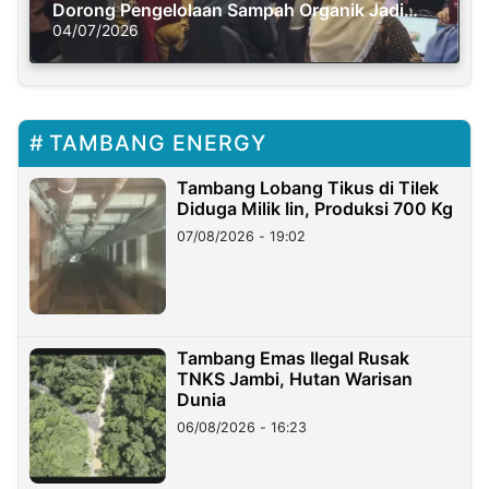
Dorong Pengelolaan Sampah Organik Jadi
Solusi Krisis Iklim
04/07/2026
TAMBANG ENERGY
Tambang Lobang Tikus di Tilek
Diduga Milik Iin, Produksi 700 Kg
07/08/2026 - 19:02
Tambang Emas Ilegal Rusak
TNKS Jambi, Hutan Warisan
Dunia
06/08/2026 - 16:23