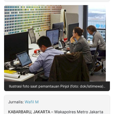
MULTIMEDIA
INDONESIA
Partner
Insight
Suara
Lens
Daily
Jalan
Idealita
Kita
Dinamikapost.com
Radar
Seedbacklink
NTB
Time
IDN
Jogja
Rakyat
News
Notice
Baru
Follow
Kabarbaru
Ilustrasi foto saat pemantauan Pinjol (foto: dok/istimewa)..
Jurnalis:
Wafil M
KABARBARU
,
JAKARTA
– Wakapolres Metro Jakarta