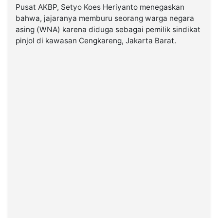
Pusat AKBP, Setyo Koes Heriyanto menegaskan
bahwa, jajaranya memburu seorang warga negara
©
asing (WNA) karena diduga sebagai pemilik sindikat
Kabarbaru.co
-
pinjol di kawasan Cengkareng, Jakarta Barat.
2026
PT.
Kabarbaru
Media
Holding