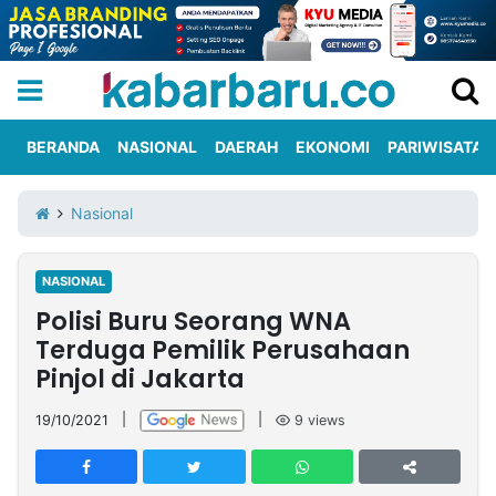
BERANDA
NASIONAL
DAERAH
EKONOMI
PARIWISATA
Informasi
KabarbaruTV
Kirim
Tentang
Nasional
Iklan
Berita
Kami
NASIONAL
Berita
Polisi Buru Seorang WNA
Nasional
International
Olahraga
Entertainment
Daerah
Pariwisata
Kuliner
Kolom
Terduga Pemilik Perusahaan
Pinjol di Jakarta
Network
19/10/2021
|
|
9
views
PT
TREETAN