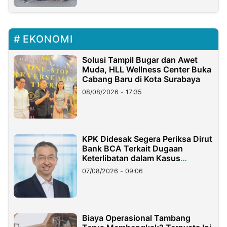
EKONOMI
Solusi Tampil Bugar dan Awet
Muda, HLL Wellness Center Buka
Cabang Baru di Kota Surabaya
08/08/2026 - 17:35
KPK Didesak Segera Periksa Dirut
Bank BCA Terkait Dugaan
Keterlibatan dalam Kasus
Hilangnya Dana Nasabah Rp2,58
07/08/2026 - 09:06
Miliar
Biaya Operasional Tambang