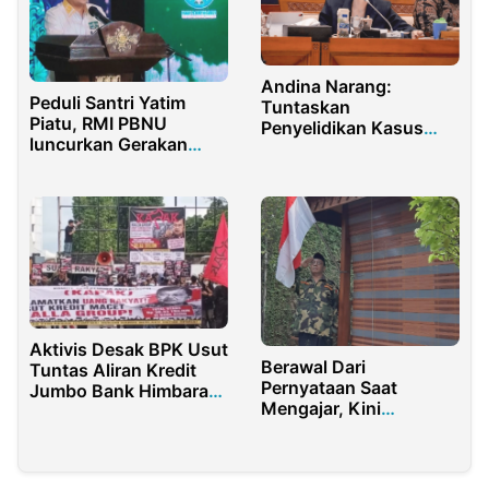
Andina Narang:
Peduli Santri Yatim
Tuntaskan
Piatu, RMI PBNU
Penyelidikan Kasus
luncurkan Gerakan
Kematian Prada Lucky
Pesantren Asuh
Aktivis Desak BPK Usut
Berawal Dari
Tuntas Aliran Kredit
Pernyataan Saat
Jumbo Bank Himbara
Mengajar, Kini
ke Kalla Group
Berbuntut Panjang