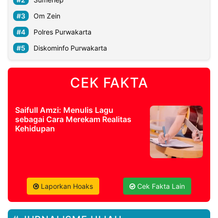
Om Zein
Polres Purwakarta
Diskominfo Purwakarta
CEK FAKTA
Saifull Amzi: Menulis Lagu
sebagai Cara Merekam Realitas
Kehidupan
Laporkan Hoaks
Cek Fakta Lain