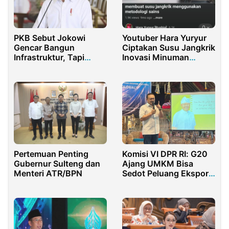
PKB Sebut Jokowi
Youtuber Hara Yuryur
Gencar Bangun
Ciptakan Susu Jangkrik
Infrastruktur, Tapi
Inovasi Minuman
Tidak dengan Cara
Berprotein Tinggi dari
Represif
Serangga Lokal
Komisi VI DPR RI: G20
Pertemuan Penting
Ajang UMKM Bisa
Gubernur Sulteng dan
Sedot Peluang Ekspor
Menteri ATR/BPN
Hingga 70 Persen