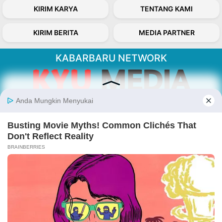
KIRIM KARYA
TENTANG KAMI
KIRIM BERITA
MEDIA PARTNER
KABARBARU NETWORK
About Our Kabarbaru.co
Kabarbaru.co menyajikan berita aktual dan
inspiratif dari sudut pandang berbaik sangka
serta terverifikasi dari sumber yang tepat.
Follow Kabarbaru