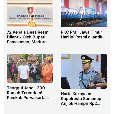
72 Kepala Desa Resmi
PKC PMII Jawa Timur
Dilantik Oleh Bupati
Hari ini Resmi dilantik
Pamekasan, Madura
Progres Minta Serius
Pimpin Desa
Tanggul Jebol, 300
Rumah Terendam!
Harta Kekayaan
Pemkab Purwakarta
Kapolresta Sumenep
Siapkan Solusi Cepat
Anjlok Hampir Rp2
Miliar, KCI Minta
Klarifikasi Transparan