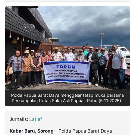
MULTIMEDIA
INDONESIA
Partner
Insight
Suara
Lens
Daily
Jalan
Idealita
Kita
Radar
Seedbacklink
NTB
Time
IDN
Jogja
Rakyat
News
Notice
Baru
Follow
Kabarbaru
Polda Papua Barat Daya menggelar tatap muka bersama
Perkumpulan Lintas Suku Asli Papua . Rabu (5:11:2025)..
Jurnalis:
Latief
Kabar Baru, Sorong
– Polda Papua Barat Daya