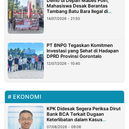
Demo di Depan Mabes Polri,
Mahasiswa Desak Berantas
Tambang Batu Bara Ilegal di
Lampung
14/07/2026 - 21:50
PT BNPG Tegaskan Komitmen
Investasi yang Sehat di Hadapan
DPRD Provinsi Gorontalo
12/07/2026 - 10:40
EKONOMI
KPK Didesak Segera Periksa Dirut
Bank BCA Terkait Dugaan
Keterlibatan dalam Kasus
Hilangnya Dana Nasabah Rp2,58
07/08/2026 - 09:06