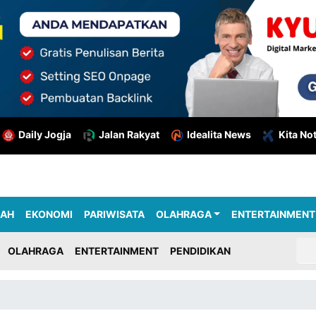
Daily Jogja
Jalan Rakyat
Idealita News
Kita No
RAH
EKONOMI
PARIWISATA
OLAHRAGA
ENTERTAINMENT
OLAHRAGA
ENTERTAINMENT
PENDIDIKAN