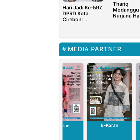
Thariq
Hari Jadi Ke-597,
Modanggu
DPRD Kota
Nurjana Ha
Cirebon:
Yusuf Resm
Momentum
Pimpin
Tingkatkan
Gorontalo 
Pembangunan
Daerah
MEDIA PARTNER
E-Koran
E-Koran
E-Koran