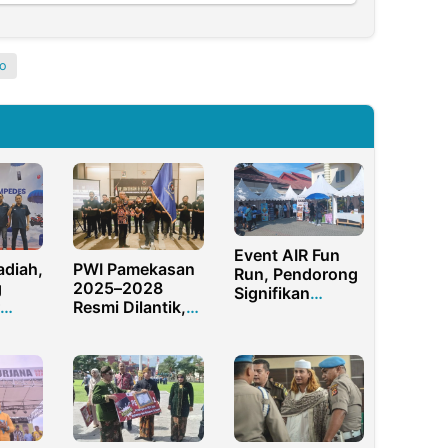
ro
Event AIR Fun
adiah,
PWI Pamekasan
Run, Pendorong
g
2025–2028
Signifikan
Resmi Dilantik,
Pertumbuhan
iah
Tekankan
Ekonomi UMKM
Peningkatan
Kota Gorontalo
Kualitas
Wartawan