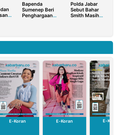
Bapenda
Polda Jabar
 dan
Sumenep Beri
Sebut Bahar
san
Penghargaan
Smith Masih
i
Wajib Pajak
Berstatus Saksi
Berprestasi di
Utara
Hari Jadi ke-756
E-Koran
E-Koran
E-Koran