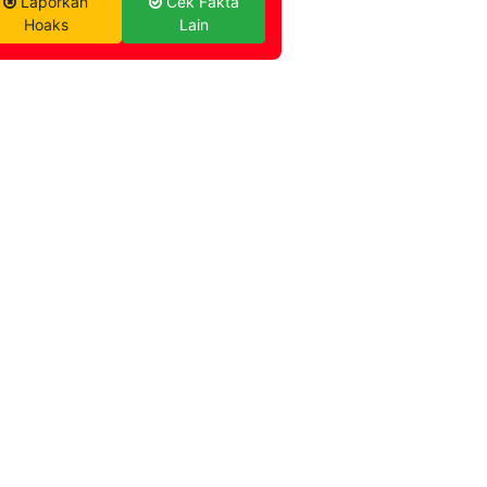
Laporkan
Cek Fakta
Hoaks
Lain