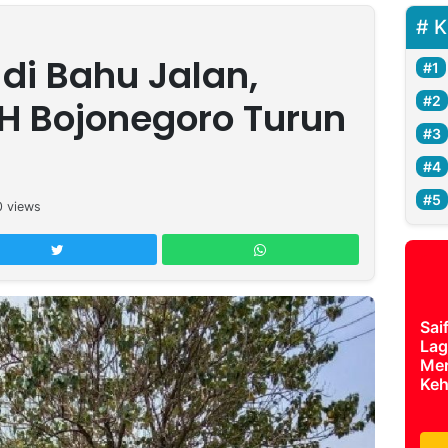
K
 di Bahu Jalan,
LH Bojonegoro Turun
0
views
Sai
Lag
Mer
Keh