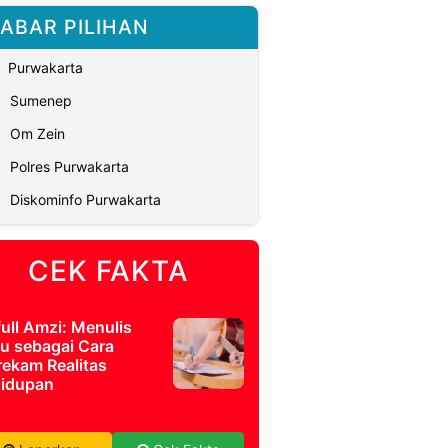
ABAR PILIHAN
Purwakarta
Sumenep
Om Zein
Polres Purwakarta
Diskominfo Purwakarta
CEK FAKTA
full Amzi: Menulis
u sebagai Cara
ekam Realitas
idupan