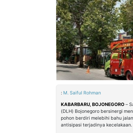
©
Kabarbaru.co
-
2026
PT.
Kabarbaru
Media
Holding
:
M. Saiful Rohman
KABARBARU, BOJONEGORO
– S
(DLH) Bojonegoro bersinergi men
pohon berdiri melebihi bahu jala
antisipasi terjadinya kecelakaan.