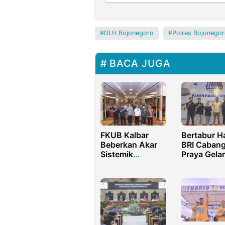
DLH Bojonegoro
Polres Bojonego
BACA JUGA
FKUB Kalbar
Bertabur H
Beberkan Akar
BRI Caban
Sistemik
Praya Gelar
Radikalisme
Panen Had
Didepan
Simpedes
Aparatur Polda
Kalimantan
Barat