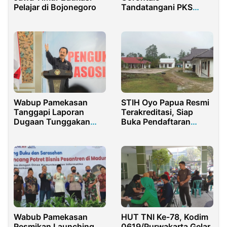
Pelajar di Bojonegoro
Tandatangani PKS
Pinjam Pakai Lapangan
Golf Yosonegoro
Wabup Pamekasan
STIH Oyo Papua Resmi
Tanggapi Laporan
Terakreditasi, Siap
Dugaan Tunggakan
Buka Pendaftaran
Pajak Mobil Dinas
Mahasiswa Baru
Wabub Pamekasan
HUT TNI Ke-78, Kodim
Resmikan Launching
0619/Purwakarta Gelar