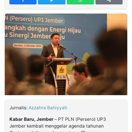
MULTIMEDIA
INDONESIA
Partner
Insight
Suara
Lens
Daily
Jalan
Idealita
Kita
Radar
Seedbacklink
NTB
Time
IDN
Jogja
Rakyat
News
Notice
Baru
Follow
Kabarbaru
Jurnalis:
Azzahra Bahiyyah
Kabar Baru, Jember
– PT PLN (Persero) UP3
Jember kembali menggelar agenda tahunan