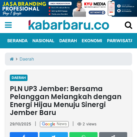
BERANDA
NASIONAL
DAERAH
EKONOMI
PARIWISATA
Informasi
KabarbaruTV
Kirim
Tentang
Daerah
Iklan
Berita
Kami
DAERAH
Berita
PLN UP3 Jember: Bersama
Nasional
International
Olahraga
Entertainment
Daerah
Pariwisata
Kuliner
Kolom
Pelanggan Melangkah dengan
Energi Hijau Menuju Sinergi
Jember Baru
Network
29/10/2025
|
|
2
views
PT
TREETAN