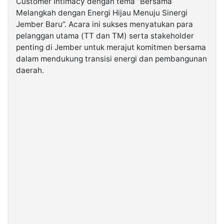
Customer Intimacy dengan tema “Bersama
Melangkah dengan Energi Hijau Menuju Sinergi
Jember Baru”. Acara ini sukses menyatukan para
©
Kabarbaru.co
pelanggan utama (TT dan TM) serta stakeholder
-
2026
penting di Jember untuk merajut komitmen bersama
dalam mendukung transisi energi dan pembangunan
daerah.
PT.
Kabarbaru
Media
Holding