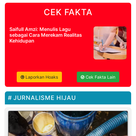
CEK FAKTA
Saifull Amzi: Menulis Lagu
sebagai Cara Merekam Realitas
Kehidupan
Laporkan Hoaks
Cek Fakta Lain
JURNALISME HIJAU