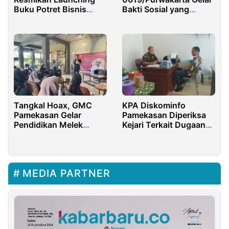
Buku Potret Bisnis
Bakti Sosial yang
Pesantren Madura
Bermakna
Tangkal Hoax, GMC
KPA Diskominfo
Pamekasan Gelar
Pamekasan Diperiksa
Pendidikan Melek
Kejari Terkait Dugaan
Media
Penyalahgunaan
DBHCHT 2021
MEDIA PARTNER