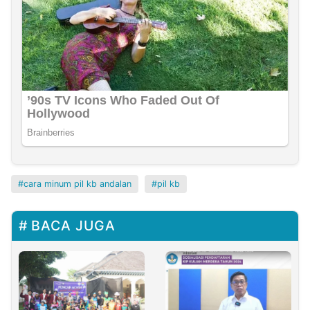
cara minum pil kb andalan
pil kb
BACA JUGA