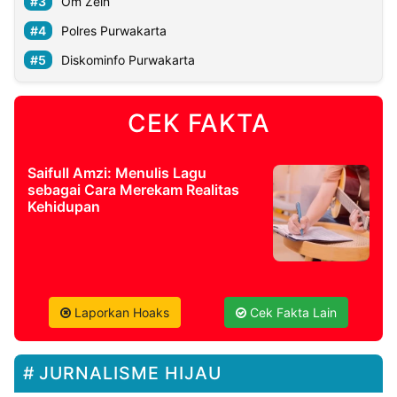
Om Zein
Polres Purwakarta
Diskominfo Purwakarta
CEK FAKTA
Saifull Amzi: Menulis Lagu
sebagai Cara Merekam Realitas
Kehidupan
Laporkan Hoaks
Cek Fakta Lain
JURNALISME HIJAU