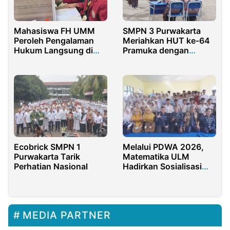
Mahasiswa FH UMM
SMPN 3 Purwakarta
Peroleh Pengalaman
Meriahkan HUT ke-64
Hukum Langsung di
Pramuka dengan
Kejaksaan Negeri
Upacara dan Beragam
Kepanjen
Lomba
Ecobrick SMPN 1
Melalui PDWA 2026,
Purwakarta Tarik
Matematika ULM
Perhatian Nasional
Hadirkan Sosialisasi
Pencegahan Diare di
SMPN 3 Gambut
MEDIA PARTNER