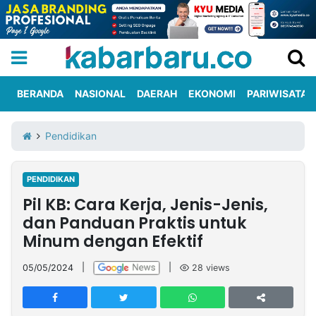
BERANDA
NASIONAL
DAERAH
EKONOMI
PARIWISATA
Informasi
KabarbaruTV
Kirim
Tentang
Pendidikan
Iklan
Berita
Kami
PENDIDIKAN
Berita
Pil KB: Cara Kerja, Jenis-Jenis,
Nasional
International
Olahraga
Entertainment
Daerah
Pariwisata
Kuliner
Kolom
dan Panduan Praktis untuk
Minum dengan Efektif
Network
05/05/2024
|
|
28
views
PT
TREETAN