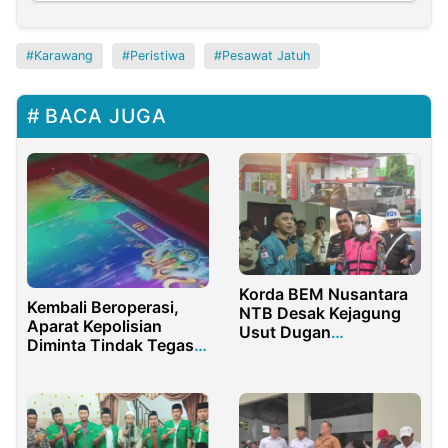
Karawang
Peristiwa
Pesawat Jatuh
BACA JUGA
Korda BEM Nusantara
Kembali Beroperasi,
NTB Desak Kejagung
Aparat Kepolisian
Usut Dugan
Diminta Tindak Tegas
Keterlibatan EGM
Pelaku Usaha Judi Meja
Jatimbalinus
Ikan