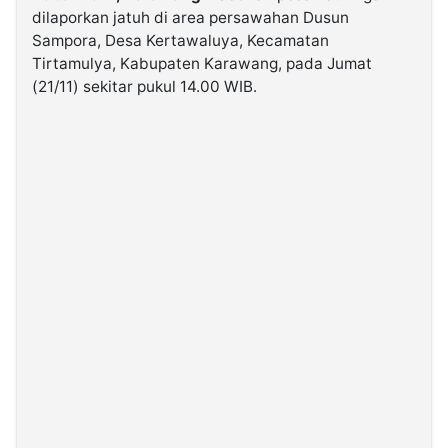
dilaporkan jatuh di area persawahan Dusun
Sampora, Desa Kertawaluya, Kecamatan
©
Tirtamulya, Kabupaten Karawang, pada Jumat
Kabarbaru.co
-
(21/11) sekitar pukul 14.00 WIB.
2026
PT.
Kabarbaru
Media
Holding