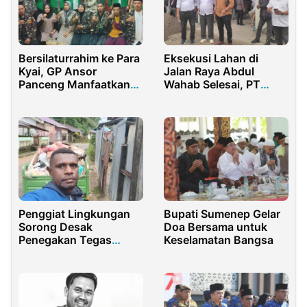
Bersilaturrahim ke Para
Eksekusi Lahan di
Kyai, GP Ansor
Jalan Raya Abdul
Panceng Manfaatkan
Wahab Selesai, PT
Momen Lebaran
Haikal Cipta Abadi
Perkasa Sampaikan
Apresiasi
Penggiat Lingkungan
Bupati Sumenep Gelar
Sorong Desak
Doa Bersama untuk
Penegakan Tegas
Keselamatan Bangsa
Perda Sampah Kota