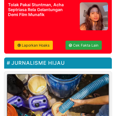
Tolak Pakai Stuntman, Acha
Septriasa Rela Gelantungan
Demi Film Munafik
Laporkan Hoaks
Cek Fakta Lain
JURNALISME HIJAU