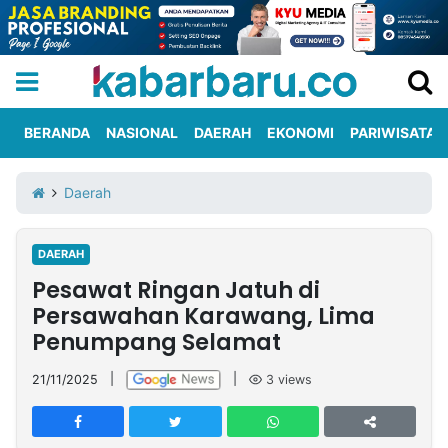
BERANDA
NASIONAL
DAERAH
EKONOMI
PARIWISATA
Informasi
KabarbaruTV
Kirim
Tentang
Daerah
Iklan
Berita
Kami
DAERAH
Berita
Pesawat Ringan Jatuh di
Nasional
International
Olahraga
Entertainment
Daerah
Pariwisata
Kuliner
Kolom
Persawahan Karawang, Lima
Penumpang Selamat
Network
21/11/2025
|
|
3
views
PT
TREETAN