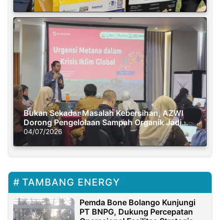
Bukan Sekadar Masalah Kebersihan, AZWI
Dorong Pengelolaan Sampah Organik Jadi
Solusi Krisis Iklim
04/07/2026
TAMBANG ENERGY
Pemda Bone Bolango Kunjungi
PT BNPG, Dukung Percepatan