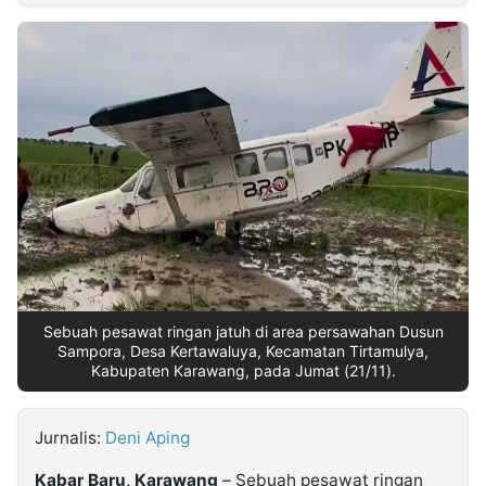
MULTIMEDIA
INDONESIA
Partner
Insight
Suara
Lens
Daily
Jalan
Idealita
Kita
Dinamikapost.com
Radar
Seedbacklink
NTB
Time
IDN
Jogja
Rakyat
News
Notice
Baru
Follow
Kabarbaru
Sebuah pesawat ringan jatuh di area persawahan Dusun
Sampora, Desa Kertawaluya, Kecamatan Tirtamulya,
Kabupaten Karawang, pada Jumat (21/11).
Jurnalis:
Deni Aping
Kabar Baru, Karawang
– Sebuah pesawat ringan