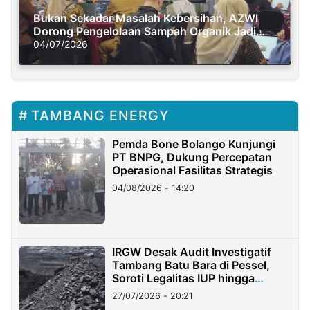
Bukan Sekadar Masalah Kebersihan, AZWI
Dorong Pengelolaan Sampah Organik Jadi
Solusi Krisis Iklim
04/07/2026
TAMBANG ENERGY
Pemda Bone Bolango Kunjungi
PT BNPG, Dukung Percepatan
Operasional Fasilitas Strategis
04/08/2026 - 14:20
IRGW Desak Audit Investigatif
Tambang Batu Bara di Pessel,
Soroti Legalitas IUP hingga
Stockpile
27/07/2026 - 20:21