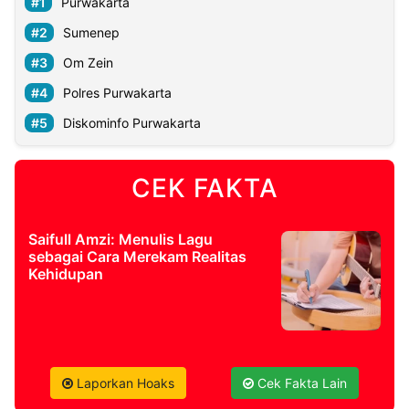
Purwakarta
Sumenep
Om Zein
Polres Purwakarta
Diskominfo Purwakarta
CEK FAKTA
Saifull Amzi: Menulis Lagu
sebagai Cara Merekam Realitas
Kehidupan
Laporkan Hoaks
Cek Fakta Lain