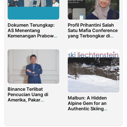
Dokumen Terungkap:
Profil Prihantini Salah
AS Menentang
Satu Mafia Conference
Kemenangan Prabowo
yang Terbongkar di
di Pilpres Indonesia
Kopenhagen Denmark
2024
Binance Terlibat
Pencucian Uang di
Malbun: A Hidden
Amerika, Pakar
Alpine Gem for an
Sarankan Pemerintah
Authentic Skiing
Berantas Operasinya di
Experience
RI