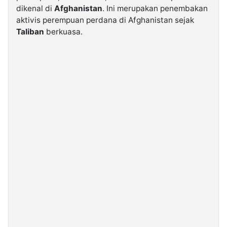
dikenal di
Afghanistan
. Ini merupakan penembakan
aktivis perempuan perdana di Afghanistan sejak
©
Taliban
berkuasa.
Kabarbaru.co
-
2026
PT.
Kabarbaru
Media
Holding