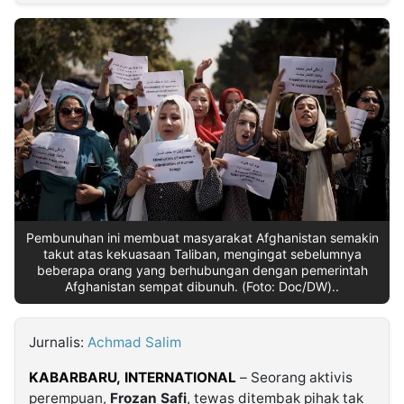
MULTIMEDIA
INDONESIA
Partner
Insight
Suara
Lens
Daily
Jalan
Idealita
Kita
Dinamikapost.com
Radar
Seedbacklink
NTB
Time
IDN
Jogja
Rakyat
News
Notice
Baru
Follow
Kabarbaru
Pembunuhan ini membuat masyarakat Afghanistan semakin
takut atas kekuasaan Taliban, mengingat sebelumnya
beberapa orang yang berhubungan dengan pemerintah
Afghanistan sempat dibunuh. (Foto: Doc/DW)..
Jurnalis:
Achmad Salim
KABARBARU,
INTERNATIONAL
– Seorang aktivis
perempuan,
Frozan Safi
, tewas ditembak pihak tak