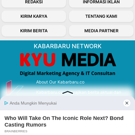
REDAKSI
INFORMASI IKLAN
KIRIM KARYA
TENTANG KAMI
KIRIM BERITA
MEDIA PARTNER
KABARBARU NETWORK
About Our Kabarbaru.co
Kabarbaru.co menyajikan berita aktual dan
inspiratif dari sudut pandang berbaik sangka
serta terverifikasi dari sumber yang tepat.
Follow Kabarbaru