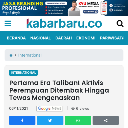
BERANDA
NASIONAL
DAERAH
EKONOMI
PARIWISATA
Informasi
KabarbaruTV
Kirim
Tentang
International
Iklan
Berita
Kami
INTERNATIONAL
Berita
Pertama Era Taliban! Aktivis
Nasional
International
Olahraga
Entertainment
Daerah
Pariwisata
Kuliner
Kolom
Perempuan Ditembak Hingga
Tewas Mengenaskan
Network
06/11/2021
|
|
6
views
PT
TREETAN