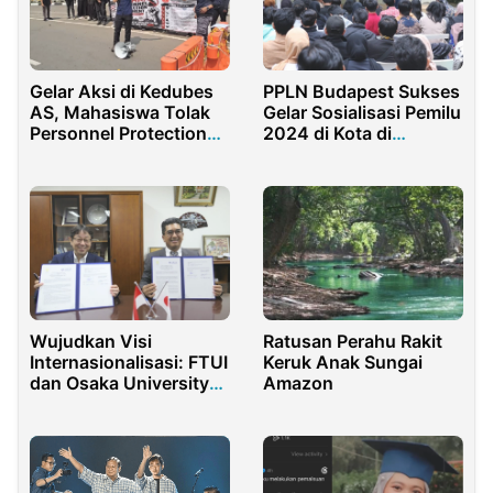
Gelar Aksi di Kedubes
PPLN Budapest Sukses
AS, Mahasiswa Tolak
Gelar Sosialisasi Pemilu
Personnel Protection
2024 di Kota di
Agreement demi
Hongaria
Kedaulatan Negara
Wujudkan Visi
Ratusan Perahu Rakit
Internasionalisasi: FTUI
Keruk Anak Sungai
dan Osaka University
Amazon
Berkolaborasi