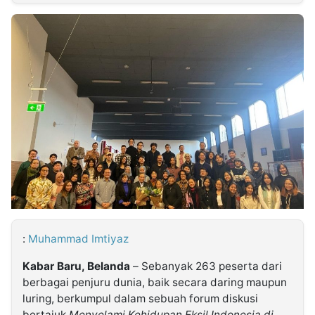
MULTIMEDIA
INDONESIA
Partner
Insight
Suara
Lens
Daily
Jalan
Idealita
Kita
Dinamikapost.com
Radar
Seedbacklink
NTB
Time
IDN
Jogja
Rakyat
News
Notice
Baru
Follow
Kabarbaru
:
Muhammad Imtiyaz
Kabar Baru, Belanda
– Sebanyak 263 peserta dari
berbagai penjuru dunia, baik secara daring maupun
luring, berkumpul dalam sebuah forum diskusi
bertajuk
Menyelami Kehidupan Eksil Indonesia di