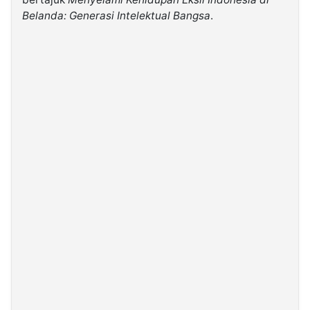
Belanda: Generasi Intelektual Bangsa
.
©
Kabarbaru.co
-
2026
PT.
Kabarbaru
Media
Holding