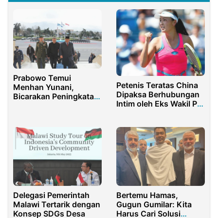
Prabowo Temui
Petenis Teratas China
Menhan Yunani,
Dipaksa Berhubungan
Bicarakan Peningkatan
Intim oleh Eks Wakil PM
Kerja sama Pertahanan
China, Pengakuannya
Kedua Negara
Mengejutkan?
Delegasi Pemerintah
Bertemu Hamas,
Malawi Tertarik dengan
Gugun Gumilar: Kita
Konsep SDGs Desa
Harus Cari Solusi