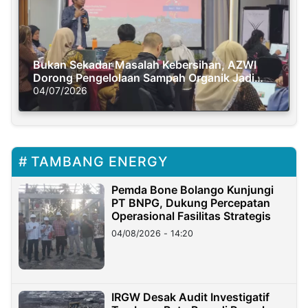
Bukan Sekadar Masalah Kebersihan, AZWI
Dorong Pengelolaan Sampah Organik Jadi
Solusi Krisis Iklim
04/07/2026
TAMBANG ENERGY
Pemda Bone Bolango Kunjungi
PT BNPG, Dukung Percepatan
Operasional Fasilitas Strategis
04/08/2026 - 14:20
IRGW Desak Audit Investigatif