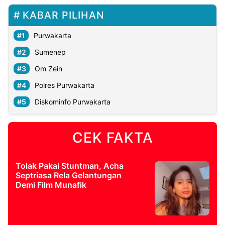
KABAR PILIHAN
Purwakarta
Sumenep
Om Zein
Polres Purwakarta
Diskominfo Purwakarta
CEK FAKTA
Tolak Pakai Stuntman, Acha
Septriasa Rela Gelantungan
Demi Film Munafik