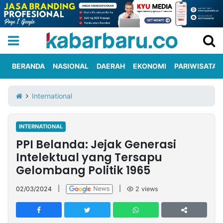
BERANDA
NASIONAL
DAERAH
EKONOMI
PARIWISATA
Informasi
KabarbaruTV
Kirim
Tentang
International
Iklan
Berita
Kami
INTERNATIONAL
Berita
PPI Belanda: Jejak Generasi
Nasional
International
Olahraga
Entertainment
Daerah
Pariwisata
Kuliner
Kolom
Intelektual yang Tersapu
Gelombang Politik 1965
Network
02/03/2024
|
|
2
views
PT
TREETAN