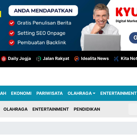
Daily Jogja
Jalan Rakyat
Idealita News
Kita No
RAH
EKONOMI
PARIWISATA
OLAHRAGA
ENTERTAINMENT
OLAHRAGA
ENTERTAINMENT
PENDIDIKAN