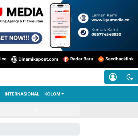
tice
Radar Baru
Seedbacklink
Dinamikapost.com
INTERNASIONAL
KOLOM