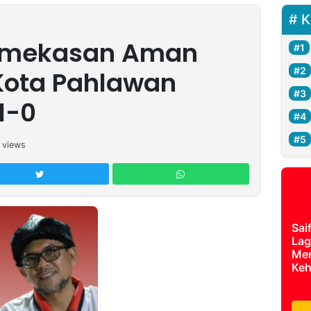
K
amekasan Aman
Kota Pahlawan
1-0
views
Sai
Lag
Mer
Keh