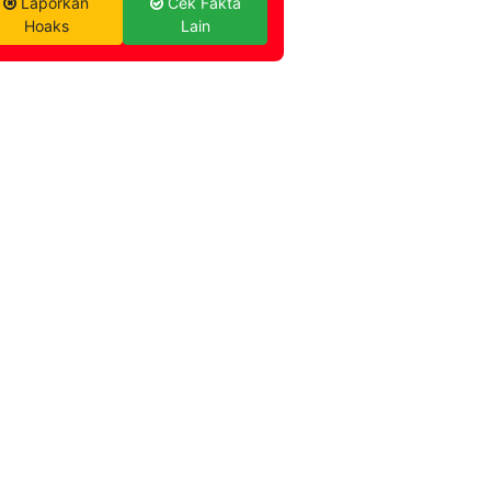
Laporkan
Cek Fakta
Hoaks
Lain