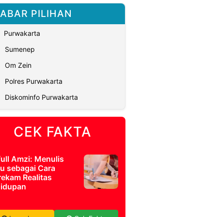
ABAR PILIHAN
Purwakarta
Sumenep
Om Zein
Polres Purwakarta
Diskominfo Purwakarta
CEK FAKTA
full Amzi: Menulis
u sebagai Cara
ekam Realitas
idupan