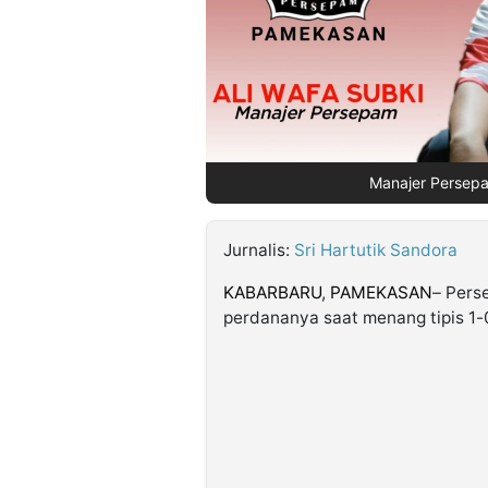
©
Kabarbaru.co
-
2026
PT.
Manajer Persepam
Kabarbaru
Media
Holding
Jurnalis:
Sri Hartutik Sandora
KABARBARU
,
PAMEKASAN
– Pers
perdananya saat menang tipis 1-