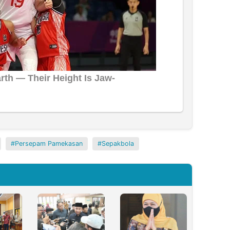
Persepam Pamekasan
Sepakbola