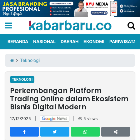
BERANDA
NASIONAL
DAERAH
EKONOMI
PARIWISATA
Informasi
KabarbaruTV
Kirim
Tentang
Teknologi
Iklan
Berita
Kami
TEKNOLOGI
Berita
Perkembangan Platform
Nasional
International
Olahraga
Entertainment
Daerah
Pariwisata
Kuliner
Kolom
Trading Online dalam Ekosistem
Bisnis Digital Modern
Network
17/12/2025
|
|
5
views
PT
TREETAN