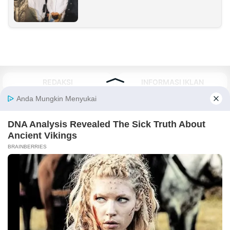
REDAKSI
INFORMASI IKLAN
KIRIM KARYA
TENTANG KAMI
KIRIM BERITA
MEDIA PARTNER
KABARBARU NETWORK
About Our Kabarbaru.co