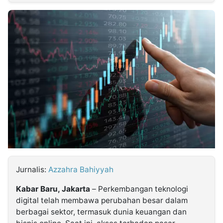
MULTIMEDIA
INDONESIA
Partner
Insight
Suara
Lens
Daily
Jalan
Idealita
Kita
Dinamikapost.com
Radar
Seedbacklink
NTB
Time
IDN
Jogja
Rakyat
News
Notice
Baru
Follow
Kabarbaru
Jurnalis:
Azzahra Bahiyyah
Kabar Baru, Jakarta
– Perkembangan teknologi
digital telah membawa perubahan besar dalam
berbagai sektor, termasuk dunia keuangan dan