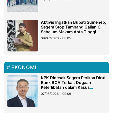
Aktivis Ingatkan Bupati Sumenep,
Segera Stop Tambang Galian C
Sebelum Makam Asta Tinggi
Longsor
09/07/2026 - 08:05
EKONOMI
KPK Didesak Segera Periksa Dirut
Bank BCA Terkait Dugaan
Keterlibatan dalam Kasus
Hilangnya Dana Nasabah Rp2,58
07/08/2026 - 09:06
Miliar