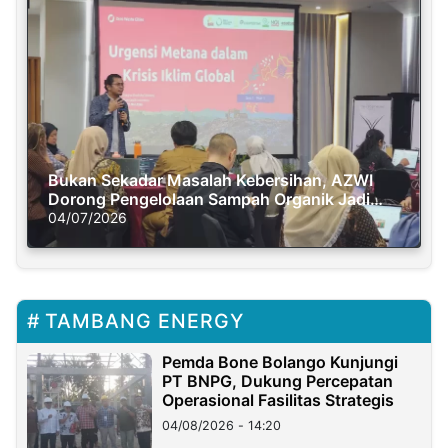
Bukan Sekadar Masalah Kebersihan, AZWI
Dorong Pengelolaan Sampah Organik Jadi
Solusi Krisis Iklim
04/07/2026
TAMBANG ENERGY
Pemda Bone Bolango Kunjungi
PT BNPG, Dukung Percepatan
Operasional Fasilitas Strategis
04/08/2026 - 14:20