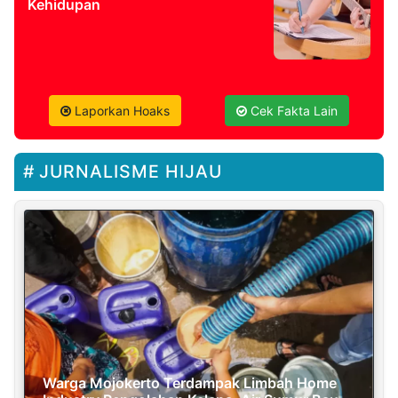
Kehidupan
Laporkan Hoaks
Cek Fakta Lain
JURNALISME HIJAU
Warga Mojokerto Terdampak Limbah Home