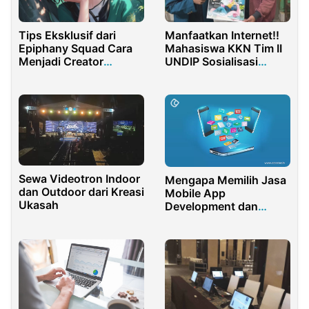
Tips Eksklusif dari
Manfaatkan Internet!!
Epiphany Squad Cara
Mahasiswa KKN Tim II
Menjadi Creator
UNDIP Sosialisasi
Gaming MLBB dan HOK
Internet Sehat dan
Aman bagi Remaja
Karang Taruna di Desa
Pereng
Sewa Videotron Indoor
Mengapa Memilih Jasa
dan Outdoor dari Kreasi
Mobile App
Ukasah
Development dan
Software Development
yang Terbaik?