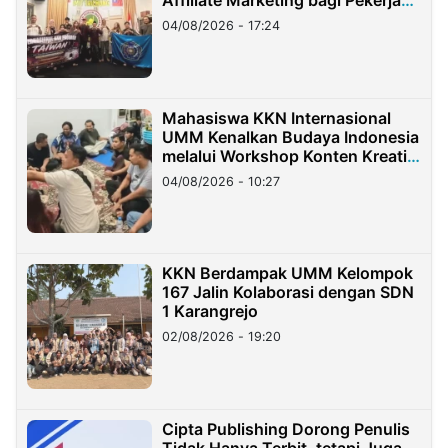
Affiliate Marketing bagi Pekerja
Migran Indonesia di Taiwan
04/08/2026 - 17:24
Mahasiswa KKN Internasional
UMM Kenalkan Budaya Indonesia
melalui Workshop Konten Kreatif
di Taiwan
04/08/2026 - 10:27
KKN Berdampak UMM Kelompok
167 Jalin Kolaborasi dengan SDN
1 Karangrejo
02/08/2026 - 19:20
Cipta Publishing Dorong Penulis