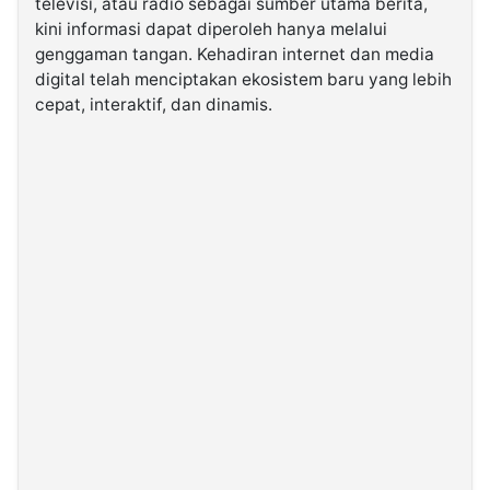
televisi, atau radio sebagai sumber utama berita,
kini informasi dapat diperoleh hanya melalui
genggaman tangan. Kehadiran internet dan media
©
Kabarbaru.co
digital telah menciptakan ekosistem baru yang lebih
-
2026
cepat, interaktif, dan dinamis.
PT.
Kabarbaru
Media
Holding