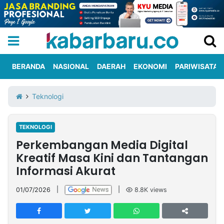
BERANDA
NASIONAL
DAERAH
EKONOMI
PARIWISATA
Informasi
KabarbaruTV
Kirim
Tentang
Teknologi
Iklan
Berita
Kami
TEKNOLOGI
Berita
Perkembangan Media Digital
Nasional
International
Olahraga
Entertainment
Daerah
Pariwisata
Kuliner
Kolom
Kreatif Masa Kini dan Tantangan
Informasi Akurat
Network
01/07/2026
|
|
8.8K
views
PT
TREETAN