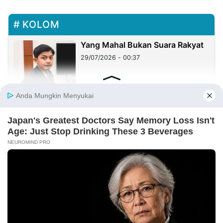
KOLOM
Yang Mahal Bukan Suara Rakyat
29/07/2026 - 00:37
Haji Her Mirip Prabowo, Rejekinya
Melimpah dan Dikagumi Banyak
Orang, Tapi Sering Blunder!
27/07/2026 - 05:05
Sister City: Peluang Besar, tetapi
Implementasinya Masih Menjadi
Tantangan