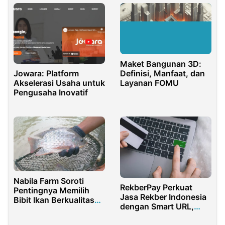
Maket Bangunan 3D:
Jowara: Platform
Definisi, Manfaat, dan
Akselerasi Usaha untuk
Layanan FOMU
Pengusaha Inovatif
Nabila Farm Soroti
RekberPay Perkuat
Pentingnya Memilih
Jasa Rekber Indonesia
Bibit Ikan Berkualitas
dengan Smart URL,
Sebelum Memulai
Browser Extension,
Budidaya