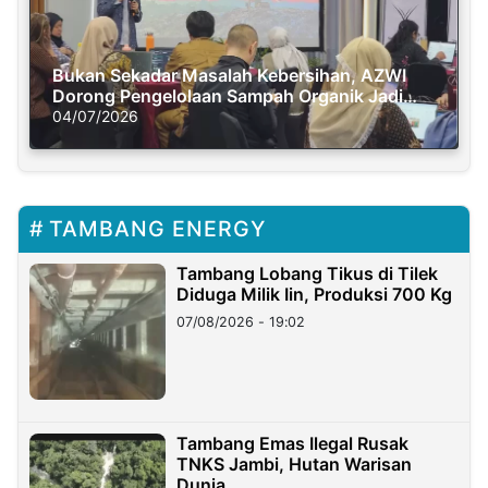
Bukan Sekadar Masalah Kebersihan, AZWI
Dorong Pengelolaan Sampah Organik Jadi
Solusi Krisis Iklim
04/07/2026
TAMBANG ENERGY
Tambang Lobang Tikus di Tilek
Diduga Milik Iin, Produksi 700 Kg
07/08/2026 - 19:02
Tambang Emas Ilegal Rusak
TNKS Jambi, Hutan Warisan
Dunia