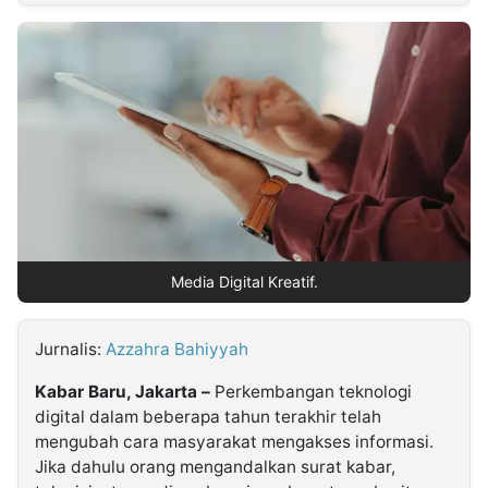
MULTIMEDIA
INDONESIA
Partner
Insight
Suara
Lens
Daily
Jalan
Idealita
Kita
Dinamikapost.com
Radar
Seedbacklink
NTB
Time
IDN
Jogja
Rakyat
News
Notice
Baru
Follow
Kabarbaru
Media Digital Kreatif.
Jurnalis:
Azzahra Bahiyyah
Kabar Baru, Jakarta –
Perkembangan teknologi
digital dalam beberapa tahun terakhir telah
mengubah cara masyarakat mengakses informasi.
Jika dahulu orang mengandalkan surat kabar,