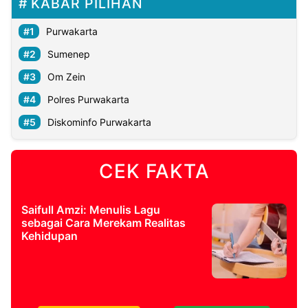
KABAR PILIHAN
Purwakarta
Sumenep
Om Zein
Polres Purwakarta
Diskominfo Purwakarta
CEK FAKTA
Saifull Amzi: Menulis Lagu
sebagai Cara Merekam Realitas
Kehidupan