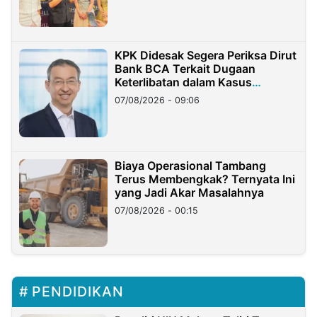
KPK Didesak Segera Periksa Dirut
Bank BCA Terkait Dugaan
Keterlibatan dalam Kasus
Hilangnya Dana Nasabah Rp2,58
07/08/2026 - 09:06
Miliar
Biaya Operasional Tambang
Terus Membengkak? Ternyata Ini
yang Jadi Akar Masalahnya
07/08/2026 - 00:15
PENDIDIKAN