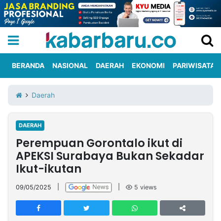
BERANDA
NASIONAL
DAERAH
EKONOMI
PARIWISATA
Informasi
KabarbaruTV
Kirim
Tentang
Daerah
Iklan
Berita
Kami
DAERAH
Berita
Perempuan Gorontalo ikut di
Nasional
International
Olahraga
Entertainment
Daerah
Pariwisata
Kuliner
Kolom
APEKSI Surabaya Bukan Sekadar
Ikut-ikutan
Network
09/05/2025
|
|
5
views
PT
TREETAN