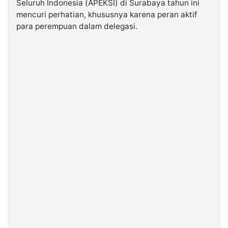
Seluruh Indonesia (APEKSI) di Surabaya tahun ini
mencuri perhatian, khususnya karena peran aktif
para perempuan dalam delegasi.
©
Kabarbaru.co
-
2026
PT.
Kabarbaru
Media
Holding