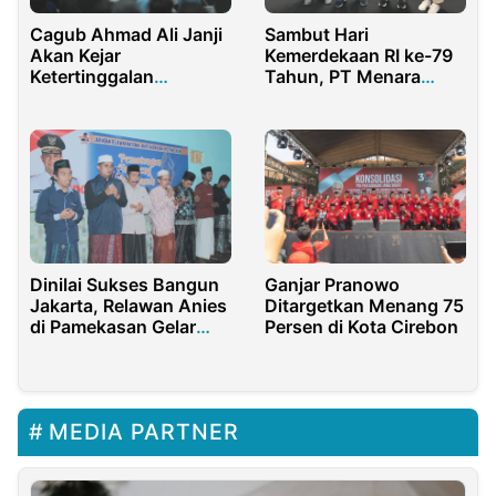
Cagub Ahmad Ali Janji
Sambut Hari
Akan Kejar
Kemerdekaan RI ke-79
Ketertinggalan
Tahun, PT Menara
Pertanian dan UMKM di
Maritim Indonesia
Sulawesi Tengah
Edukasi 79 Pengemudi
Ojek tentang Safety
Riding
Dinilai Sukses Bangun
Ganjar Pranowo
Jakarta, Relawan Anies
Ditargetkan Menang 75
di Pamekasan Gelar
Persen di Kota Cirebon
Istighasah dan
Tasyakuran
MEDIA PARTNER