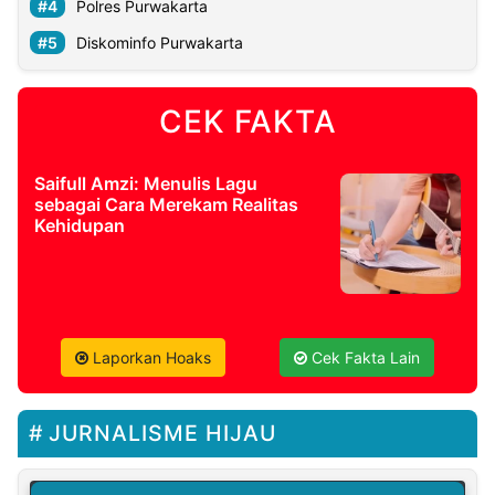
Polres Purwakarta
Diskominfo Purwakarta
CEK FAKTA
Saifull Amzi: Menulis Lagu
sebagai Cara Merekam Realitas
Kehidupan
Laporkan Hoaks
Cek Fakta Lain
JURNALISME HIJAU