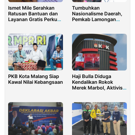
Tumbuhkan
Ismet Mile Serahkan
Nasionalisme Daerah,
Ratusan Bantuan dan
Pemkab Lamongan
Layanan Gratis Perkuat
Gelar Tour Wisata
Posyandu
Sejarah
PKB Kota Malang Siap
Haji Bulla Diduga
Kawal Nilai Kebangsaan
Kendalikan Rokok
Merek Marbol, Aktivis
Desak KPK Segera
Bertindak!