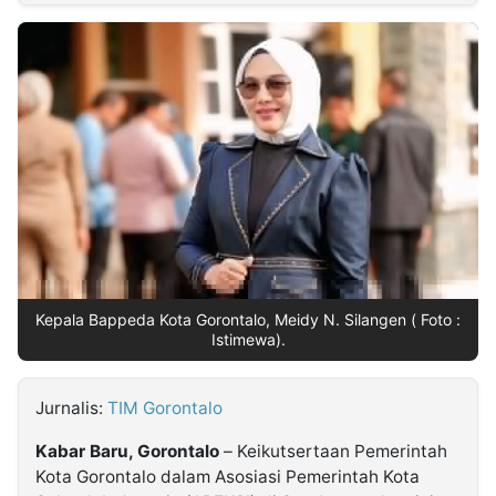
MULTIMEDIA
INDONESIA
Partner
Insight
Suara
Lens
Daily
Jalan
Idealita
Kita
Dinamikapost.com
Radar
Seedbacklink
NTB
Time
IDN
Jogja
Rakyat
News
Notice
Baru
Follow
Kabarbaru
Kepala Bappeda Kota Gorontalo, Meidy N. Silangen ( Foto :
Istimewa).
Jurnalis:
TIM Gorontalo
Kabar Baru, Gorontalo
– Keikutsertaan Pemerintah
Kota Gorontalo dalam Asosiasi Pemerintah Kota