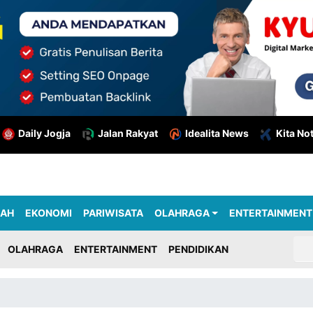
Daily Jogja
Jalan Rakyat
Idealita News
Kita No
RAH
EKONOMI
PARIWISATA
OLAHRAGA
ENTERTAINMENT
OLAHRAGA
ENTERTAINMENT
PENDIDIKAN