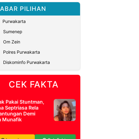
ABAR PILIHAN
Purwakarta
Sumenep
Om Zein
Polres Purwakarta
Diskominfo Purwakarta
CEK FAKTA
ak Pakai Stuntman,
a Septriasa Rela
antungan Demi
m Munafik