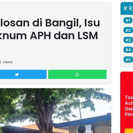
K
osan di Bangil, Isu
Oknum APH dan LSM
5
views
Tol
Ach
Gel
Fil