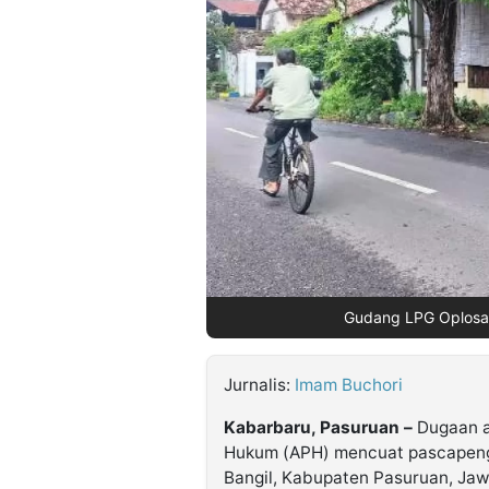
©
Kabarbaru.co
-
2026
PT.
Kabarbaru
Media
Holding
Gudang LPG Oplosan 
Jurnalis:
Imam Buchori
Kabarbaru, Pasuruan –
Dugaan a
Hukum (APH) mencuat pascapeng
Bangil, Kabupaten Pasuruan, Jaw