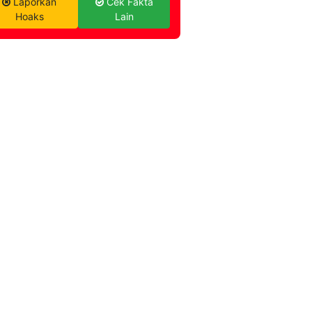
Laporkan
Cek Fakta
Hoaks
Lain