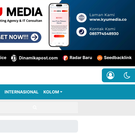
tice
Radar Baru
Seedbacklink
Dinamikapost.com
INTERNASIONAL
KOLOM