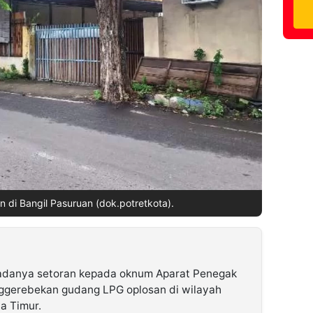
di Bangil Pasuruan (dok.potretkota).
danya setoran kepada oknum Aparat Penegak
gerebekan gudang LPG oplosan di wilayah
a Timur.