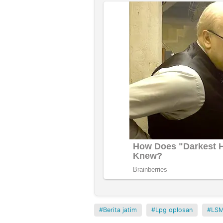
Berita jatim
Lpg oplosan
LS