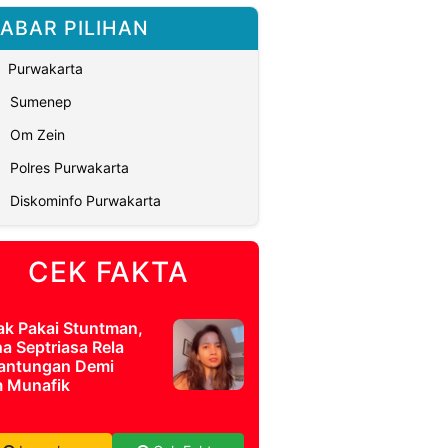
ABAR PILIHAN
Purwakarta
Sumenep
Om Zein
Polres Purwakarta
Diskominfo Purwakarta
CEK FAKTA
ak Pakai Stuntman,
a Septriasa Rela
antungan Demi
m Munafik