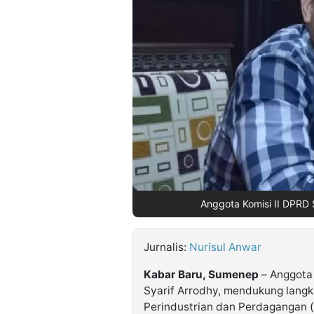
©
Kabarbaru.co
-
2026
PT.
Kabarbaru
Media
Holding
Anggota Komisi II DPRD S
Jurnalis:
Nurisul Anwar
Kabar Baru, Sumenep
– Anggota 
Syarif Arrodhy, mendukung langk
Perindustrian dan Perdagangan (