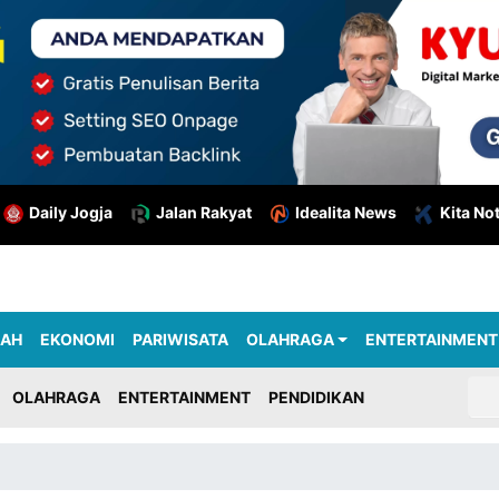
Daily Jogja
Jalan Rakyat
Idealita News
Kita No
RAH
EKONOMI
PARIWISATA
OLAHRAGA
ENTERTAINMENT
OLAHRAGA
ENTERTAINMENT
PENDIDIKAN