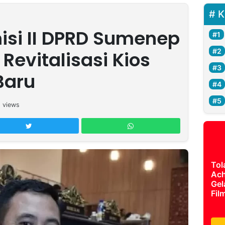
K
si II DPRD Sumenep
Revitalisasi Kios
Baru
6
views
Tol
Ach
Gel
Fil