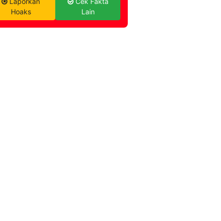
Laporkan
Cek Fakta
Hoaks
Lain