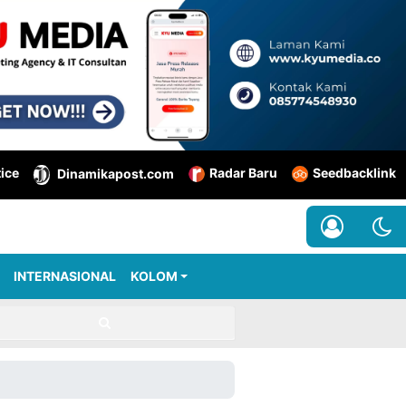
tice
Radar Baru
Seedbacklink
Dinamikapost.com
INTERNASIONAL
KOLOM