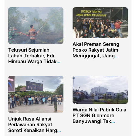
Indonesia yang
Toleran”
Aksi Preman Serang
Telusuri Sejumlah
Posko Rakyat Jatim
Lahan Terbakar, Edi
Menggugat, Uang
Himbau Warga Tidak
Donasi dan Logistik
Bakar Sampah
Raib
Warga Nilai Pabrik Gula
PT SGN Glenmore
Unjuk Rasa Aliansi
Banyuwangi Tak
Perlawanan Rakyat
Bermanfaat Bagi
Soroti Kenaikan Harga
Masyarakat Sekitar
Pangan