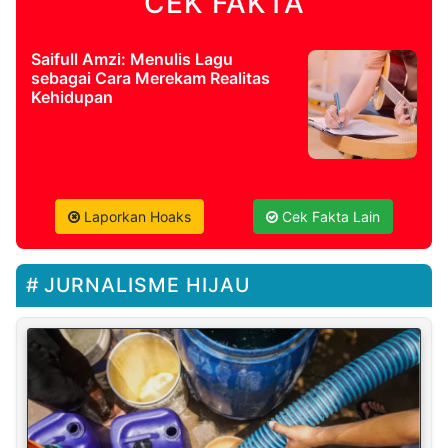
CEK FAKTA
Saifull Amzi: Menulis Lagu
sebagai Cara Merekam Realitas
Kehidupan
Laporkan Hoaks
Cek Fakta Lain
JURNALISME HIJAU