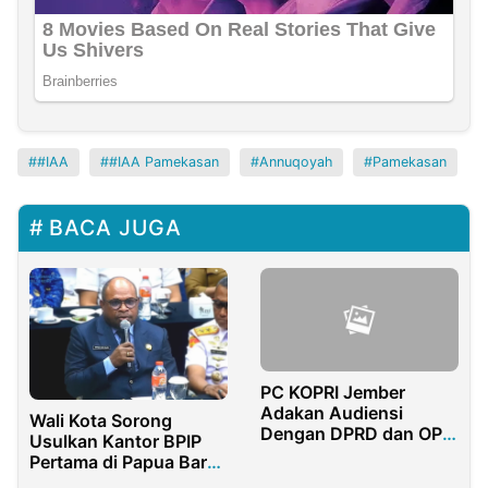
#IAA
#IAA Pamekasan
Annuqoyah
Pamekasan
BACA JUGA
PC KOPRI Jember
Adakan Audiensi
Wali Kota Sorong
Dengan DPRD dan OPD
Usulkan Kantor BPIP
Tentang Penerapan
Pertama di Papua Barat
Perda Layak Anak
Daya: “Sorong Miniatur