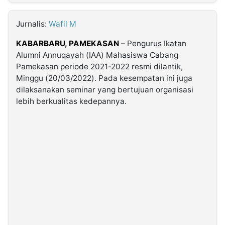
MULTIMEDIA
INDONESIA
Jurnalis:
Wafil M
KABARBARU, PAMEKASAN
–
Pengurus Ikatan
Partner
Alumni Annuqayah (IAA) Mahasiswa Cabang
Pamekasan periode 2021-2022 resmi dilantik,
Insight
Suara
Lens
Daily
Jalan
Idealita
Kita
Radar
Seedbacklink
Minggu (20/03/2022). Pada kesempatan ini juga
NTB
Time
IDN
Jogja
Rakyat
News
Notice
Baru
dilaksanakan seminar yang bertujuan organisasi
lebih berkualitas kedepannya.
Follow
Kabarbaru