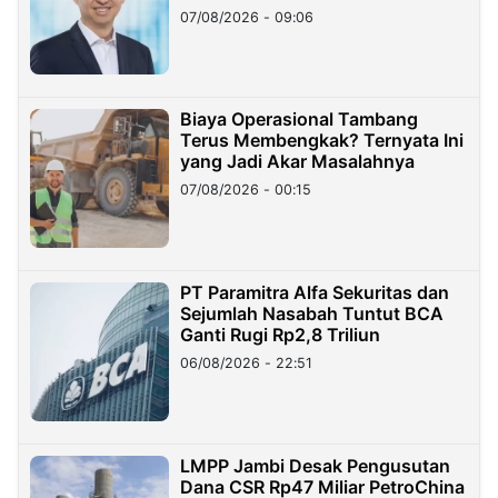
Hilangnya Dana Nasabah Rp2,58
07/08/2026 - 09:06
Miliar
Biaya Operasional Tambang
Terus Membengkak? Ternyata Ini
yang Jadi Akar Masalahnya
07/08/2026 - 00:15
PT Paramitra Alfa Sekuritas dan
Sejumlah Nasabah Tuntut BCA
Ganti Rugi Rp2,8 Triliun
06/08/2026 - 22:51
LMPP Jambi Desak Pengusutan
Dana CSR Rp47 Miliar PetroChina