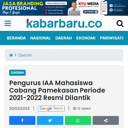
BERANDA
NASIONAL
DAERAH
EKONOMI
PARIWISATA
Informasi
KabarbaruTV
Kirim
Tentang
Daerah
Iklan
Berita
Kami
DAERAH
Berita
Pengurus IAA Mahasiswa
Nasional
International
Olahraga
Entertainment
Daerah
Pariwisata
Kuliner
Kolom
Cabang Pamekasan Periode
2021-2022 Resmi Dilantik
Network
20/03/2022
|
|
0
views
PT
TREETAN