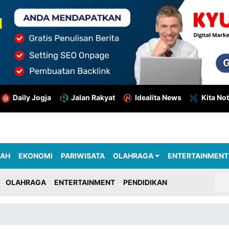
Daily Jogja
Jalan Rakyat
Idealita News
Kita Not
RAH
EKONOMI
PARIWISATA
OLAHRAGA
ENTERTAINMENT
OLAHRAGA
ENTERTAINMENT
PENDIDIKAN