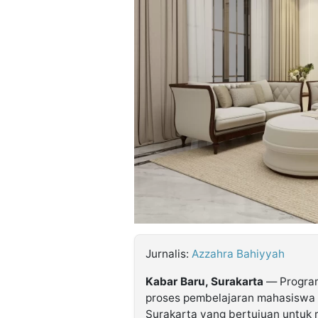
©
Kabarbaru.co
-
2026
PT.
Kabarbaru
Media
Holding
Jurnalis:
Azzahra Bahiyyah
Kabar Baru, Surakarta
— Program
proses pembelajaran mahasiswa Des
Surakarta yang bertujuan untu