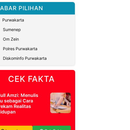
ABAR PILIHAN
Purwakarta
Sumenep
Om Zein
Polres Purwakarta
Diskominfo Purwakarta
CEK FAKTA
full Amzi: Menulis
u sebagai Cara
ekam Realitas
idupan