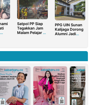
UMKM Kini
Program Rehab
Lebih Modern
Bangunan PT
dan Akuntabel
Bumi
Suksesindo
nami
Satpol PP Siap
PPG UIN Sunan
ti
Tegakkan Jam
Kalijaga Dorong
Malam Pelajar di
Alumni Jadi
Purwakarta
Guru Profesional
 Jam
dan Sejahtera
uk