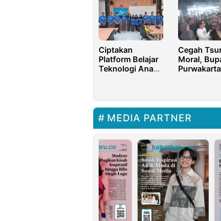
Impor
Ciptakan
Cegah Tsu
Platform Belajar
Moral, Bupa
Teknologi Anak,
Purwakarta
Mahasiswa ITS
Resmi
Raih Pendanaan
Berlakukan
Rp150 Juta
Malam unt
Pelajar
MEDIA PARTNER