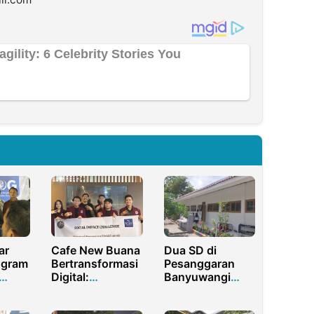
ar
Cafe New Buana
Dua SD di
ogram
Bertransformasi
Pesanggaran
Digital:
Banyuwangi
g
Pencatatan
Mendapat
uk
Keuangan
Bantuan