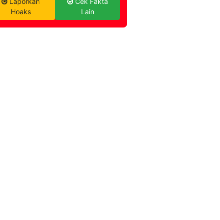
Laporkan
Cek Fakta
Hoaks
Lain