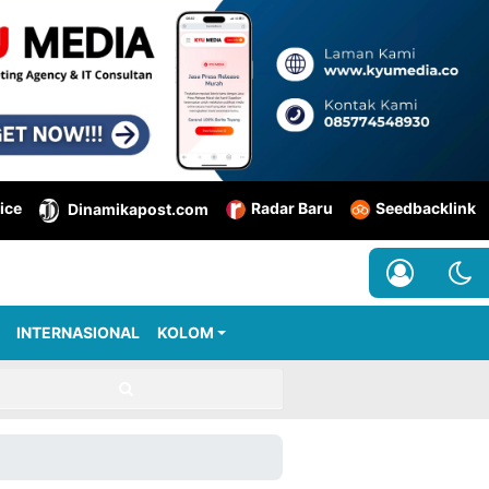
ice
Radar Baru
Seedbacklink
Dinamikapost.com
INTERNASIONAL
KOLOM