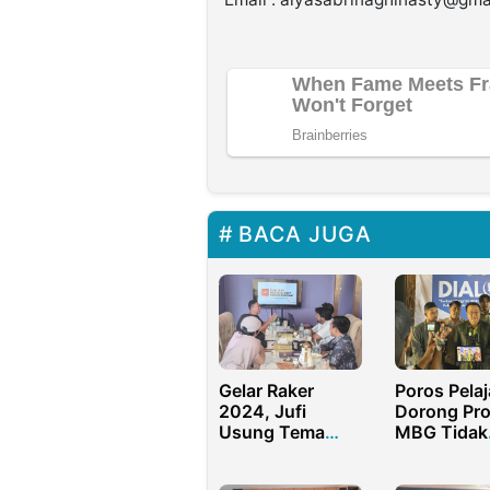
BACA JUGA
Gelar Raker
Poros Pelaj
2024, Jufi
Dorong Pr
Usung Tema
MBG Tidak
Program Kuat,
Bergantun
Organisasi Kuat!
Pada Prod