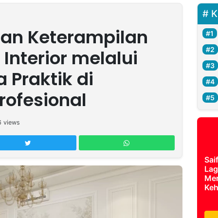
K
n Keterampilan
Interior melalui
 Praktik di
rofesional
6
views
Sai
Lag
Mer
Keh