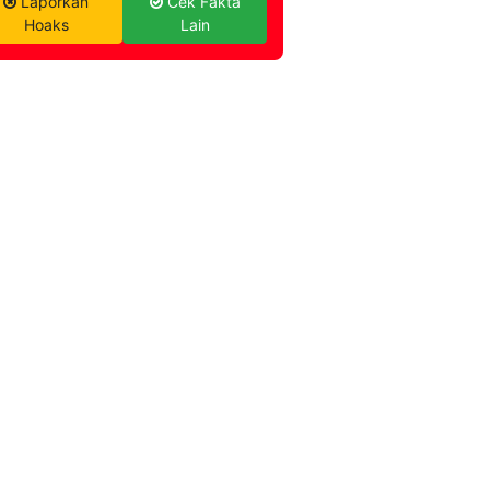
Laporkan
Cek Fakta
Hoaks
Lain