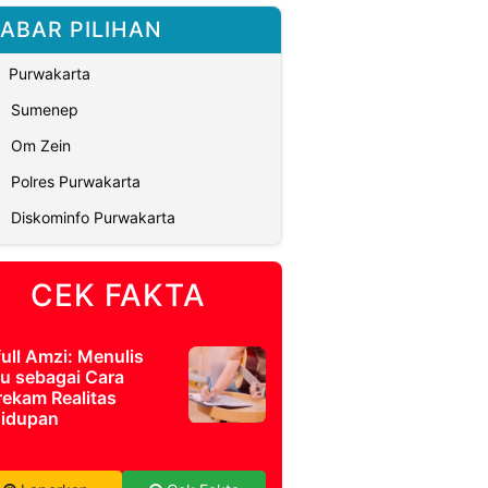
ABAR PILIHAN
Purwakarta
Sumenep
Om Zein
Polres Purwakarta
Diskominfo Purwakarta
CEK FAKTA
full Amzi: Menulis
u sebagai Cara
ekam Realitas
idupan