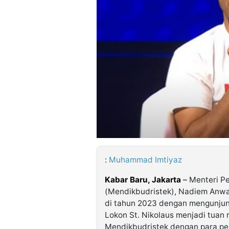
©
Kabarbaru.co
-
2026
PT.
Kabarbaru
Media
Holding
:
Muhammad Imtiyaz
Kabar Baru, Jakarta
–
Menteri Pe
(Mendikbudristek), Nadiem Anwa
di tahun 2023 dengan mengunjun
Lokon St. Nikolaus menjadi tuan
Mendikbudristek dengan para pe