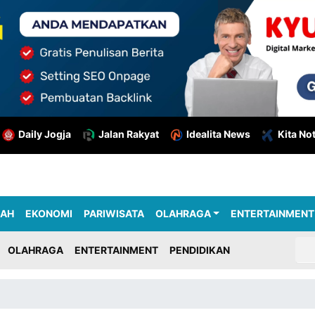
Daily Jogja
Jalan Rakyat
Idealita News
Kita No
RAH
EKONOMI
PARIWISATA
OLAHRAGA
ENTERTAINMENT
OLAHRAGA
ENTERTAINMENT
PENDIDIKAN