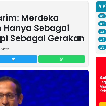
K
rim: Merdeka
n Hanya Sebagai
api Sebagai Gerakan
6
views
Sai
Lag
Mer
Keh