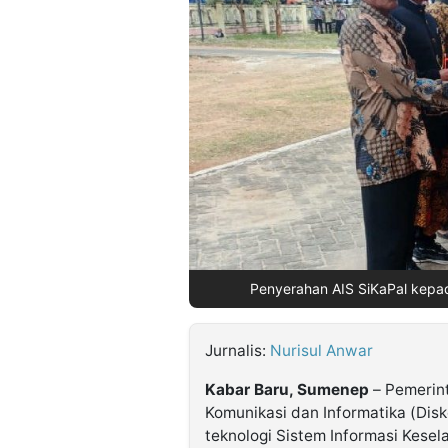
©
Kabarbaru.co
-
2026
PT.
Kabarbaru
Media
Holding
Penyerahan AIS SiKaPal kepad
Jurnalis:
Nurisul Anwar
Kabar Baru, Sumenep
– Pemerin
Komunikasi dan Informatika (Dis
teknologi Sistem Informasi Kese