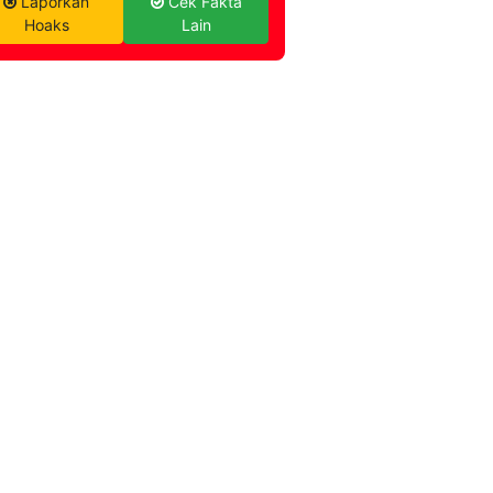
Laporkan
Cek Fakta
Hoaks
Lain