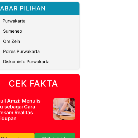
ABAR PILIHAN
Purwakarta
Sumenep
Om Zein
Polres Purwakarta
Diskominfo Purwakarta
CEK FAKTA
full Amzi: Menulis
u sebagai Cara
ekam Realitas
idupan