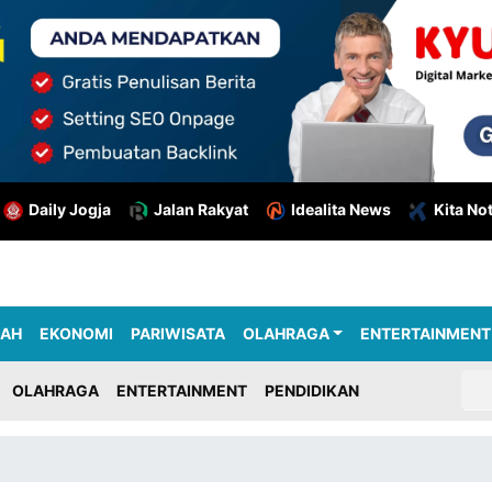
Daily Jogja
Jalan Rakyat
Idealita News
Kita No
RAH
EKONOMI
PARIWISATA
OLAHRAGA
ENTERTAINMENT
OLAHRAGA
ENTERTAINMENT
PENDIDIKAN