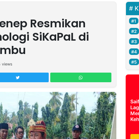
K
enep Resmikan
ologi SiKaPaL di
embu
4
views
Sai
Lag
Mer
Keh