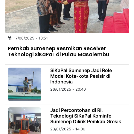
MULTIMEDIA
INDONESIA
Partner
17/08/2025 - 13:51
Insight
Suara
Lens
Daily
Jalan
Idealita
Kita
Dinamikapost.com
Radar
Seedbacklink
Pemkab Sumenep Resmikan Receiver
NTB
Time
IDN
Jogja
Rakyat
News
Notice
Baru
Teknologi SiKaPaL di Pulau Masalembu
Follow
Kabarbaru
SiKaPal Sumenep Jadi Role
Model Kota-kota Pesisir di
Indonesia
26/01/2025 - 20:46
Jadi Percontohan di RI,
Teknologi SiKaPal Kominfo
Sumenep Dilirik Pemkab Gresik
23/01/2025 - 14:06