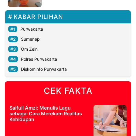
©
KABAR PILIHAN
Kabarbaru.co
-
2026
Purwakarta
Sumenep
PT.
Kabarbaru
Om Zein
Media
Holding
Polres Purwakarta
Diskominfo Purwakarta
CEK FAKTA
Saifull Amzi: Menulis Lagu
sebagai Cara Merekam Realitas
Kehidupan