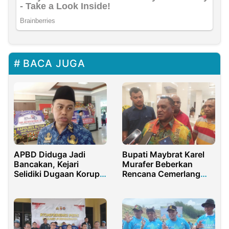
BACA JUGA
Bupati Maybrat Karel
APBD Diduga Jadi
Murafer Beberkan
Bancakan, Kejari
Rencana Cemerlang
Selidiki Dugaan Korupsi
Festival Danau
Pemkot Blitar
Ayamaru 2026