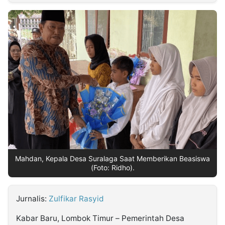
MULTIMEDIA
INDONESIA
Partner
Insight
Suara
Lens
Daily
Jalan
Idealita
Kita
Radar
Seedbacklink
NTB
Time
IDN
Jogja
Rakyat
News
Notice
Baru
Follow
Kabarbaru
Mahdan, Kepala Desa Suralaga Saat Memberikan Beasiswa
(Foto: Ridho).
Jurnalis:
Zulfikar Rasyid
Kabar Baru, Lombok Timur – Pemerintah Desa