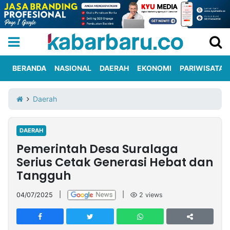
BERANDA
NASIONAL
DAERAH
EKONOMI
PARIWISATA
Informasi
KabarbaruTV
Kirim
Tentang
Daerah
Iklan
Berita
Kami
DAERAH
Berita
Pemerintah Desa Suralaga
Nasional
International
Olahraga
Entertainment
Daerah
Pariwisata
Kuliner
Kolom
Serius Cetak Generasi Hebat dan
Tangguh
Network
04/07/2025
|
|
2
views
PT
TREETAN