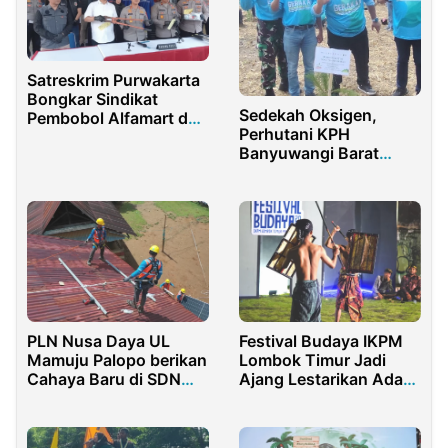
Satreskrim Purwakarta
Bongkar Sindikat
Sedekah Oksigen,
Pembobol Alfamart dan
Perhutani KPH
Indomaret
Banyuwangi Barat
Tanam Ribuan Pohon
PLN Nusa Daya UL
Festival Budaya IKPM
Mamuju Palopo berikan
Lombok Timur Jadi
Cahaya Baru di SDN
Ajang Lestarikan Adat
Bullung
Sasak di Malang