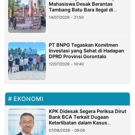
Mahasiswa Desak Berantas
Tambang Batu Bara Ilegal di
Lampung
14/07/2026 - 21:50
PT BNPG Tegaskan Komitmen
Investasi yang Sehat di Hadapan
DPRD Provinsi Gorontalo
12/07/2026 - 10:40
EKONOMI
KPK Didesak Segera Periksa Dirut
Bank BCA Terkait Dugaan
Keterlibatan dalam Kasus
Hilangnya Dana Nasabah Rp2,58
07/08/2026 - 09:06
Miliar