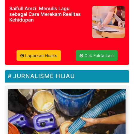
Saifull Amzi: Menulis Lagu
sebagai Cara Merekam Realitas
Kehidupan
Laporkan Hoaks
Cek Fakta Lain
JURNALISME HIJAU