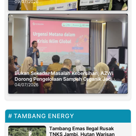
Semasa Piknik
09/07/2026
Bukan Sekadar Masalah Kebersihan, AZWI
Dorong Pengelolaan Sampah Organik Jadi
Solusi Krisis Iklim
04/07/2026
TAMBANG ENERGY
Tambang Emas Ilegal Rusak
TNKS Jambi, Hutan Warisan