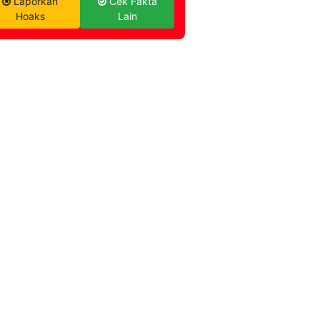
Laporkan
Cek Fakta
Hoaks
Lain