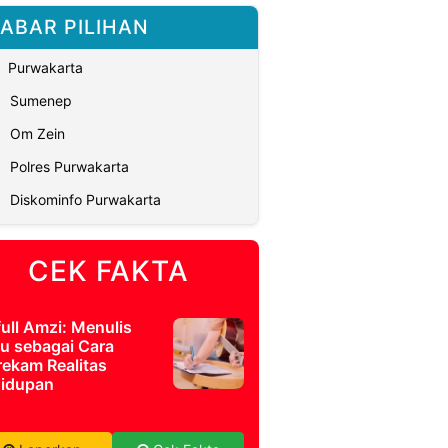
ABAR PILIHAN
Purwakarta
Sumenep
Om Zein
Polres Purwakarta
Diskominfo Purwakarta
CEK FAKTA
full Amzi: Menulis
u sebagai Cara
ekam Realitas
idupan