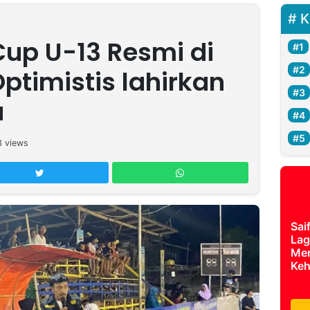
K
up U-13 Resmi di
Optimistis lahirkan
a
3
views
Sai
Lag
Mer
Keh