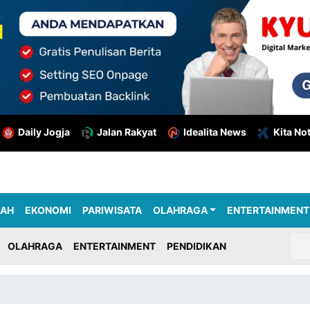
Daily Jogja
Jalan Rakyat
Idealita News
Kita No
RAH
EKONOMI
PARIWISATA
OLAHRAGA
ENTERTAINMENT
OLAHRAGA
ENTERTAINMENT
PENDIDIKAN