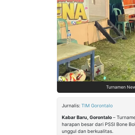
©
Kabarbaru.co
-
2026
PT.
Kabarbaru
Media
Holding
Turnamen New 
Jurnalis:
TIM Gorontalo
Kabar Baru, Gorontalo
– Turnam
harapan besar dari PSSI Bone Bol
unggul dan berkualitas.