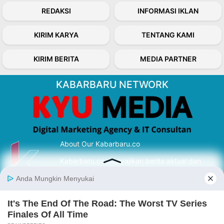
REDAKSI
INFORMASI IKLAN
KIRIM KARYA
TENTANG KAMI
KIRIM BERITA
MEDIA PARTNER
KABARBARU NETWORK
About Our Kabarbaru.co
Kabarbaru.co menyajikan berita aktual dan
inspiratif dari sudut pandang berbaik sangka
serta terverifikasi dari sumber yang tepat.
Follow Kabarbaru