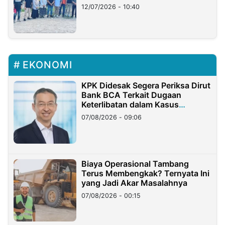
12/07/2026 - 10:40
EKONOMI
KPK Didesak Segera Periksa Dirut
Bank BCA Terkait Dugaan
Keterlibatan dalam Kasus
Hilangnya Dana Nasabah Rp2,58
07/08/2026 - 09:06
Miliar
Biaya Operasional Tambang
Terus Membengkak? Ternyata Ini
yang Jadi Akar Masalahnya
07/08/2026 - 00:15