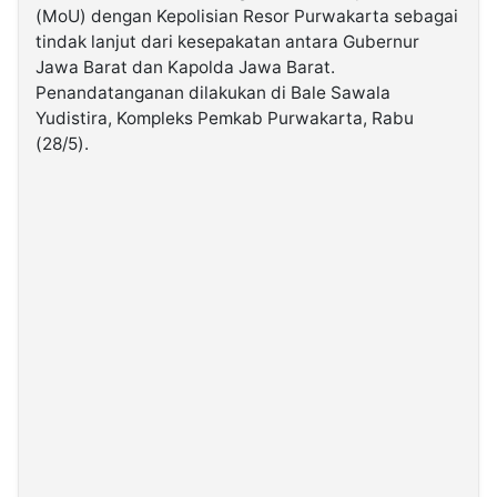
(MoU) dengan Kepolisian Resor Purwakarta sebagai
tindak lanjut dari kesepakatan antara Gubernur
©
Jawa Barat dan Kapolda Jawa Barat.
Kabarbaru.co
-
Penandatanganan dilakukan di Bale Sawala
2026
Yudistira, Kompleks Pemkab Purwakarta, Rabu
(28/5).
PT.
Kabarbaru
Media
Holding