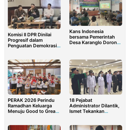
Kans Indonesia
Komisi II DPR Dinilai
bersama Pemerintah
Progresif dalam
Desa Karanglo Dorong
Penguatan Demokrasi
Peningkatan Kapasitas
dan Birokrasi
Petani melalui Edukasi
Pengolahan Lahan
18 Pejabat
PERAK 2026 Perindu
Administrator Dilantik,
Ramadhan Keluarga
Ismet Tekankan
Menuju Good to Great
Profesionalisme
yang Bermakna