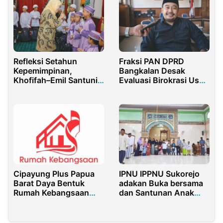
Refleksi Setahun
Fraksi PAN DPRD
Kepemimpinan,
Bangkalan Desak
Khofifah–Emil Santuni
Evaluasi Birokrasi Usai
Anak Yatim dan Ojol di
Nilai PEKPPP Merosot
Surabaya
Cipayung Plus Papua
IPNU IPPNU Sukorejo
Barat Daya Bentuk
adakan Buka bersama
Rumah Kebangsaan
dan Santunan Anak
Mahasiswa
Yatim