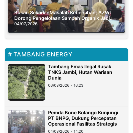
Bukan Sekadar Masalah Kebersihan, AZWI
Dorong Pengelolaan Sampah Organik Jadi
Solusi Krisis Iklim
04/07/2026
TAMBANG ENERGY
Tambang Emas Ilegal Rusak
TNKS Jambi, Hutan Warisan
Dunia
06/08/2026 - 16:23
Pemda Bone Bolango Kunjungi
PT BNPG, Dukung Percepatan
Operasional Fasilitas Strategis
04/08/2026 - 14:20