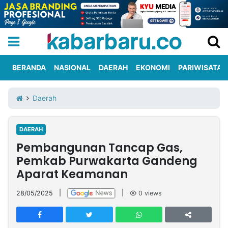
BERANDA
NASIONAL
DAERAH
EKONOMI
PARIWISATA
Informasi
KabarbaruTV
Kirim
Tentang
Daerah
Iklan
Berita
Kami
DAERAH
Berita
Pembangunan Tancap Gas,
Nasional
International
Olahraga
Entertainment
Daerah
Pariwisata
Kuliner
Kolom
Pemkab Purwakarta Gandeng
Aparat Keamanan
Network
28/05/2025
|
|
0
views
PT
TREETAN