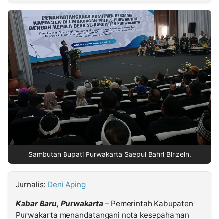
MULTIMEDIA
INDONESIA
Partner
Insight
Suara
Lens
Daily
Jalan
Idealita
Kita
Dinamikapost.com
Radar
Seedbacklink
NTB
Time
IDN
Jogja
Rakyat
News
Notice
Baru
Follow
Kabarbaru
Sambutan Bupati Purwakarta Saepul Bahri Binzein.
Jurnalis:
Deni Aping
Kabar Baru, Purwakarta
– Pemerintah Kabupaten
Purwakarta menandatangani nota kesepahaman