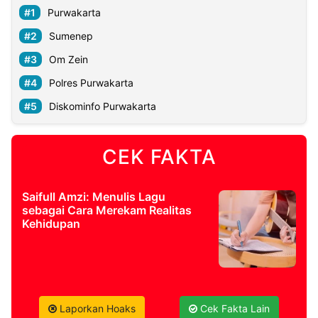
Purwakarta
Sumenep
Om Zein
Polres Purwakarta
Diskominfo Purwakarta
CEK FAKTA
Saifull Amzi: Menulis Lagu
sebagai Cara Merekam Realitas
Kehidupan
Laporkan Hoaks
Cek Fakta Lain