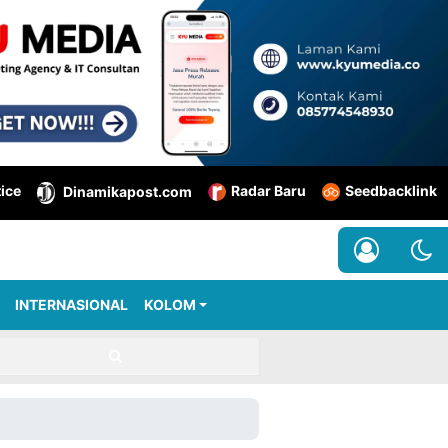
tice
Radar Baru
Seedbacklink
Dinamikapost.com
INTERNASIONAL
KOLOM