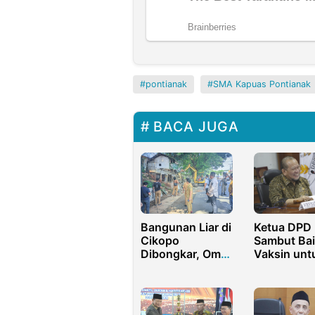
pontianak
SMA Kapuas Pontianak
BACA JUGA
Bangunan Liar di
Ketua DPD 
Cikopo
Sambut Bai
Dibongkar, Om
Vaksin unt
Zein: Biar Gak
Anak-anak
Kumuh!