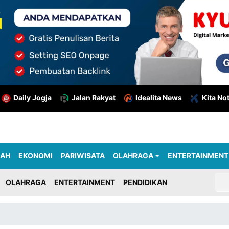
Daily Jogja
Jalan Rakyat
Idealita News
Kita No
RAH
EKONOMI
PARIWISATA
OLAHRAGA
ENTERTAINMENT
OLAHRAGA
ENTERTAINMENT
PENDIDIKAN