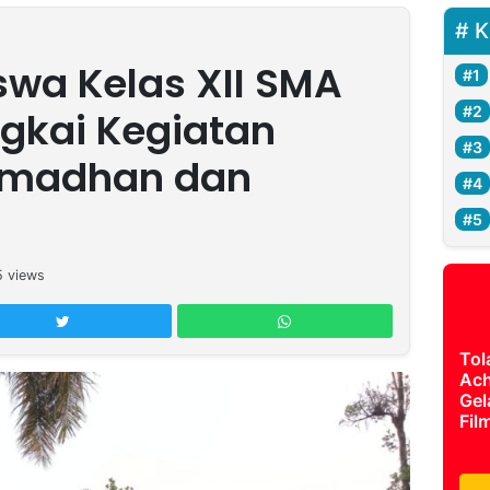
K
swa Kelas XII SMA
gkai Kegiatan
amadhan dan
5
views
Tol
Ach
Gel
Fil