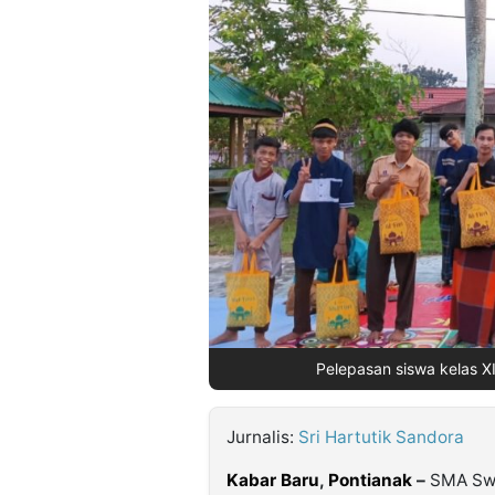
©
Kabarbaru.co
-
2026
PT.
Kabarbaru
Media
Holding
Pelepasan siswa kelas X
Jurnalis:
Sri Hartutik Sandora
Kabar Baru
,
Pontianak
–
SMA Swa