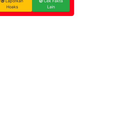
Laporkan
Cek Fakta
Hoaks
Lain