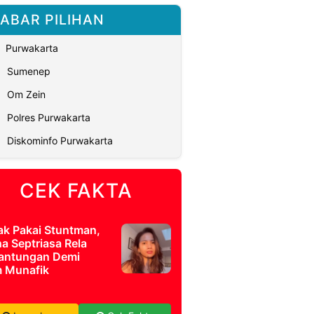
ABAR PILIHAN
Purwakarta
Sumenep
Om Zein
Polres Purwakarta
Diskominfo Purwakarta
CEK FAKTA
ak Pakai Stuntman,
a Septriasa Rela
antungan Demi
m Munafik