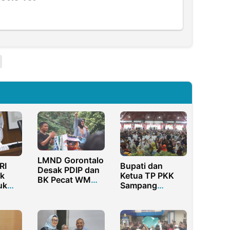
LMND Gorontalo
RI
Bupati dan
Desak PDIP dan
k
Ketua TP PKK
BK Pecat WM
uk
Sampang
dari DPRD
Rayakan Maulid
Nabi bersama
1000 Anak
Yatim