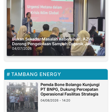
Bukan Sekadar Masalah Kebersihan, AZWI
Dorong Pengelolaan Sampah Organik Jadi
Solusi Krisis Iklim
04/07/2026
TAMBANG ENERGY
Pemda Bone Bolango Kunjungi
PT BNPG, Dukung Percepatan
Operasional Fasilitas Strategis
04/08/2026 - 14:20