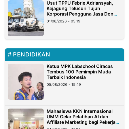
Usut TPPU Febrie Adriansyah,
Kejagung Telusuri Tujuh
Korporasi Pengguna Jasa Don
Ritto
01/08/2026 - 05:19
PENDIDIKAN
Ketua MPK Labschool Ciracas
Tembus 100 Pemimpin Muda
Terbaik Indonesia
05/08/2026 - 15:49
Mahasiswa KKN Internasional
UMM Gelar Pelatihan AI dan
Affiliate Marketing bagi Pekerja
Migran Indonesia di Taiwan