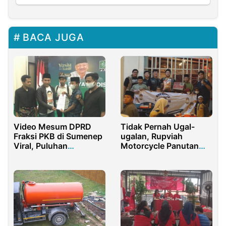
BACA JUGA
Video Mesum DPRD
Tidak Pernah Ugal-
Fraksi PKB di Sumenep
ugalan, Rupviah
Viral, Puluhan
Motorcycle Panutan
Mahasiswa Desak Cak
Club Motor Milenial
Imin Pecat Kadernya