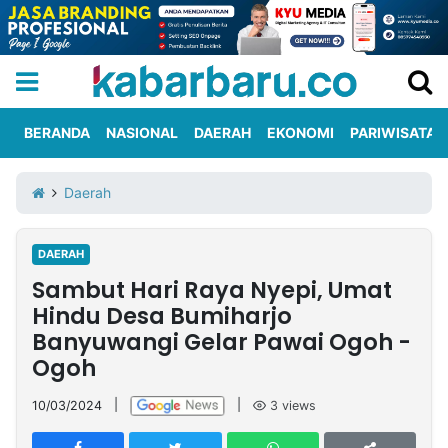
BERANDA
NASIONAL
DAERAH
EKONOMI
PARIWISATA
Informasi
KabarbaruTV
Kirim
Tentang
Daerah
Iklan
Berita
Kami
DAERAH
Berita
Sambut Hari Raya Nyepi, Umat
Nasional
International
Olahraga
Entertainment
Daerah
Pariwisata
Kuliner
Kolom
Hindu Desa Bumiharjo
Banyuwangi Gelar Pawai Ogoh -
Ogoh
Network
10/03/2024
|
|
3
views
PT
TREETAN