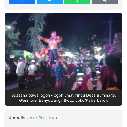
MULTIMEDIA
INDONESIA
Partner
Insight
Suara
Lens
Daily
Jalan
Idealita
Kita
Dinamikapost.com
Radar
Seedbacklink
NTB
Time
IDN
Jogja
Rakyat
News
Notice
Baru
Follow
Kabarbaru
Suasana pawai ogoh - ogoh umat hindu Desa Bumiharjo,
Glenmore, Banyuwangi. (Foto: Joko/Kabarbaru).
Jurnalis:
Joko Prasetyo