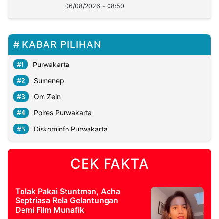
06/08/2026 - 08:50
KABAR PILIHAN
Purwakarta
Sumenep
Om Zein
Polres Purwakarta
Diskominfo Purwakarta
CEK FAKTA
Tolak Pakai Stuntman, Acha
Septriasa Rela Gelantungan
Demi Film Munafik