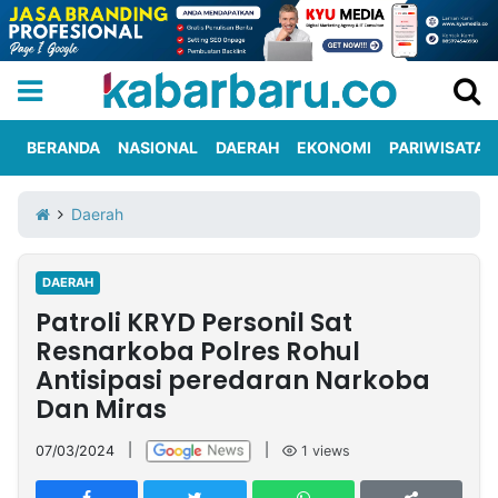
BERANDA
NASIONAL
DAERAH
EKONOMI
PARIWISATA
Informasi
KabarbaruTV
Kirim
Tentang
Daerah
Iklan
Berita
Kami
DAERAH
Berita
Patroli KRYD Personil Sat
Nasional
International
Olahraga
Entertainment
Daerah
Pariwisata
Kuliner
Kolom
Resnarkoba Polres Rohul
Antisipasi peredaran Narkoba
Dan Miras
Network
07/03/2024
|
|
1
views
PT
TREETAN