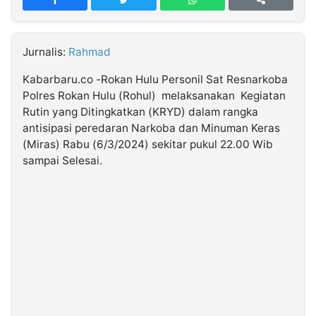
MULTIMEDIA
INDONESIA
Jurnalis:
Rahmad
Partner
Kabarbaru.co -Rokan Hulu Personil Sat Resnarkoba
Polres Rokan Hulu (Rohul) melaksanakan Kegiatan
Insight
Suara
Lens
Daily
Jalan
Idealita
Kita
Dinamikapost.com
Radar
Seedbacklink
Rutin yang Ditingkatkan (KRYD) dalam rangka
NTB
Time
IDN
Jogja
Rakyat
News
Notice
Baru
antisipasi peredaran Narkoba dan Minuman Keras
(Miras) Rabu (6/3/2024) sekitar pukul 22.00 Wib
Follow
sampai Selesai.
Kabarbaru