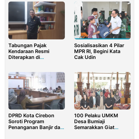
Tabungan Pajak
Sosialisasikan 4 Pilar
Kendaraan Resmi
MPR RI, Begini Kata
Diterapkan di
Cak Udin
Purwakarta
100 Pelaku UMKM
DPRD Kota Cirebon
Desa Bumiaji
Soroti Program
Semarakkan Giat
Penanganan Banjir dan
Wirausaha bersama
Infrastruktur 2026
Dinas Kesehatan dan