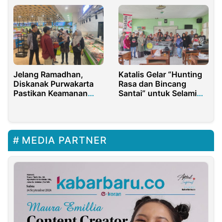
Gekraf Kota Batu
Jelang Ramadhan,
Katalis Gelar “Hunting
Diskanak Purwakarta
Rasa dan Bincang
Pastikan Keamanan
Santai” untuk Selami
Pangan Asal Hewan
Diri Lewat Foto dan
Kata
MEDIA PARTNER