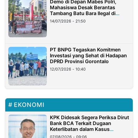
Demo di Depan Mabes Polri,
Mahasiswa Desak Berantas
Tambang Batu Bara Ilegal di
Lampung
14/07/2026 - 21:50
PT BNPG Tegaskan Komitmen
Investasi yang Sehat di Hadapan
DPRD Provinsi Gorontalo
12/07/2026 - 10:40
EKONOMI
KPK Didesak Segera Periksa Dirut
Bank BCA Terkait Dugaan
Keterlibatan dalam Kasus
Hilangnya Dana Nasabah Rp2,58
07/08/2026 - 09:06