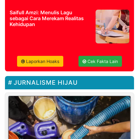
Saifull Amzi: Menulis Lagu
sebagai Cara Merekam Realitas
Kehidupan
Laporkan Hoaks
Cek Fakta Lain
JURNALISME HIJAU