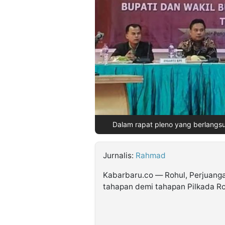
©
Kabarbaru.co
-
2026
PT.
Kabarbaru
Media
Holding
Dalam rapat pleno yang berlangsu
Jurnalis:
Rahmad
Kabarbaru.co — Rohul, Perjuang
tahapan demi tahapan Pilkada Ro