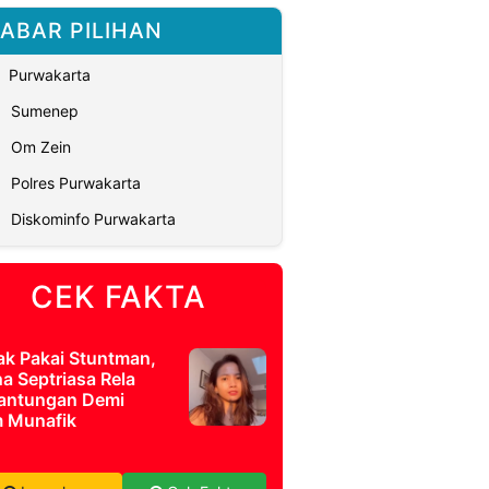
ABAR PILIHAN
Purwakarta
Sumenep
Om Zein
Polres Purwakarta
Diskominfo Purwakarta
CEK FAKTA
ak Pakai Stuntman,
a Septriasa Rela
antungan Demi
m Munafik