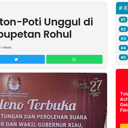
K
on-Poti Unggul di
bupetan Rohul
5
views
Tol
Ach
Gel
Fil