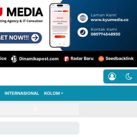
tice
Radar Baru
Seedbacklink
Dinamikapost.com
INTERNASIONAL
KOLOM