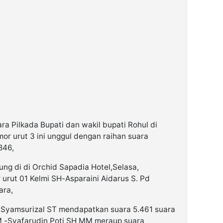
ra Pilkada Bupati dan wakil bupati Rohul di
or urut 3 ini unggul dengan raihan suara
846,
ng di di Orchid Sapadia Hotel,Selasa,
urut 01 Kelmi SH-Asparaini Aidarus S. Pd
ara,
-Syamsurizal ST mendapatkan suara 5.461 suara
M -Syafarudin Poti SH MM meraup suara