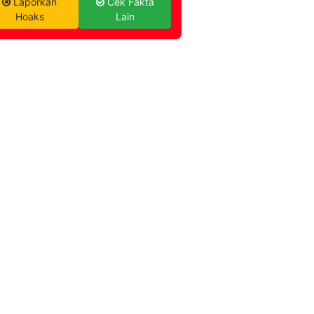
Laporkan
Cek Fakta
Hoaks
Lain