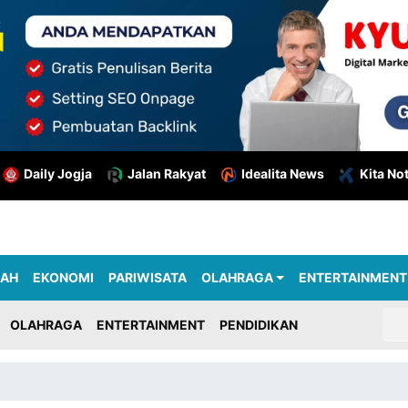
Daily Jogja
Jalan Rakyat
Idealita News
Kita No
RAH
EKONOMI
PARIWISATA
OLAHRAGA
ENTERTAINMENT
OLAHRAGA
ENTERTAINMENT
PENDIDIKAN