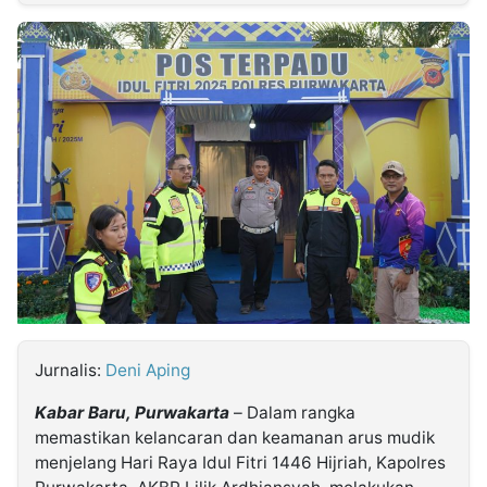
MULTIMEDIA
INDONESIA
Partner
Insight
Suara
Lens
Daily
Jalan
Idealita
Kita
Dinamikapost.com
Radar
Seedbacklink
NTB
Time
IDN
Jogja
Rakyat
News
Notice
Baru
Follow
Kabarbaru
Jurnalis:
Deni Aping
Kabar Baru, Purwakarta
– Dalam rangka
memastikan kelancaran dan keamanan arus mudik
menjelang Hari Raya Idul Fitri 1446 Hijriah, Kapolres