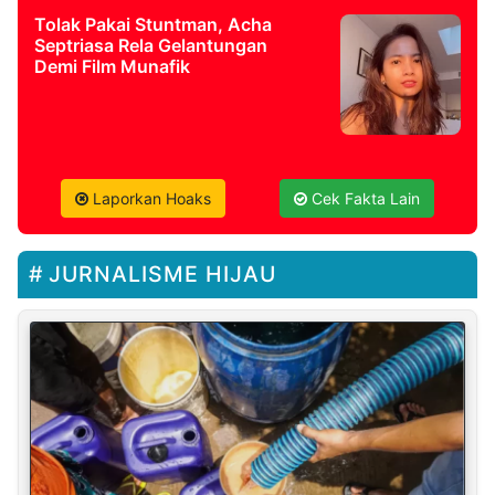
Tolak Pakai Stuntman, Acha
Septriasa Rela Gelantungan
Demi Film Munafik
Laporkan Hoaks
Cek Fakta Lain
JURNALISME HIJAU