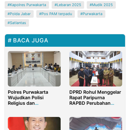
Kapolres Purwakarta
Lebaran 2025
Mudik 2025
Polda Jabar
Pos PAM terpadu
Purwakarta
Satlantas
BACA JUGA
Polres Purwakarta
DPRD Rohul Menggelar
Wujudkan Polisi
Rapat Paripurna
Religius dan
RAPBD Perubahan
Profesional Lewat
Tahun Anggaran 2025
Binrohtal