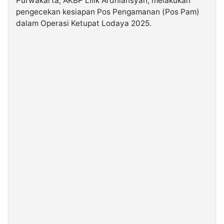
Purwakarta, AKBP Lilik Ardhiansyah, melakukan
pengecekan kesiapan Pos Pengamanan (Pos Pam)
dalam Operasi Ketupat Lodaya 2025.
©
Kabarbaru.co
-
2026
PT.
Kabarbaru
Media
Holding