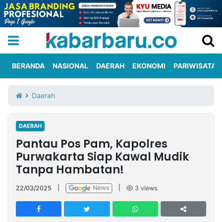
BERANDA
NASIONAL
DAERAH
EKONOMI
PARIWISATA
Informasi
KabarbaruTV
Kirim
Tentang
Daerah
Iklan
Berita
Kami
DAERAH
Berita
Pantau Pos Pam, Kapolres
Nasional
International
Olahraga
Entertainment
Daerah
Pariwisata
Kuliner
Kolom
Purwakarta Siap Kawal Mudik
Tanpa Hambatan!
Network
22/03/2025
|
|
3
views
PT
TREETAN