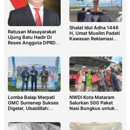
Shalat Idul Adha 1446
Ratusan Masayarakat
H, Umat Muslim Padati
Ujung Batu Hadir Di
Kawasan Reklamasi
Reses Anggota DPRD
Kota Sorong
Rohul
Lomba Balap Merpati
NWDI Kota Mataram
GMC Sumenep Sukses
Salurkan 500 Paket
Digelar, Ubaidillah:
Nasi Bungkus untuk
Hiburan Buat
Korban Banjir
Masyarakat