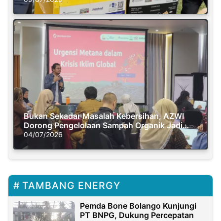
Bukan Sekadar Masalah Kebersihan, AZWI
Dorong Pengelolaan Sampah Organik Jadi
Solusi Krisis Iklim
04/07/2026
TAMBANG ENERGY
Pemda Bone Bolango Kunjungi
PT BNPG, Dukung Percepatan