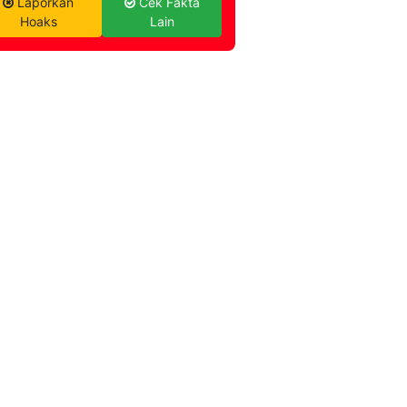
Laporkan
Cek Fakta
Hoaks
Lain