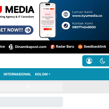
ice
Radar Baru
Seedbacklink
Dinamikapost.com
INTERNASIONAL
KOLOM