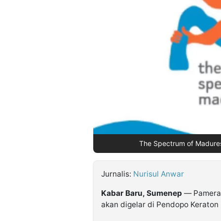
©
Kabarbaru.co
-
2026
PT.
Kabarbaru
Media
Holding
The Spectrum of Madurese
Jurnalis:
Nurisul Anwar
Kabar Baru, Sumenep
— Pamera
akan digelar di Pendopo Kerato