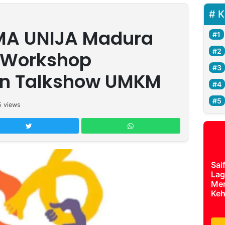
K
A UNIJA Madura
 Workshop
n Talkshow UMKM
5
views
Sai
Lag
Mer
Keh