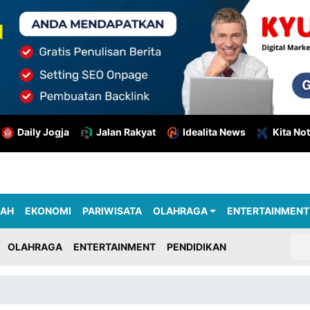
Daily Jogja
Jalan Rakyat
Idealita News
Kita Not
RAH
EKONOMI
PARIWISATA
OLAHRAGA
ENTERTAINMENT
OLAHRAGA
ENTERTAINMENT
PENDIDIKAN