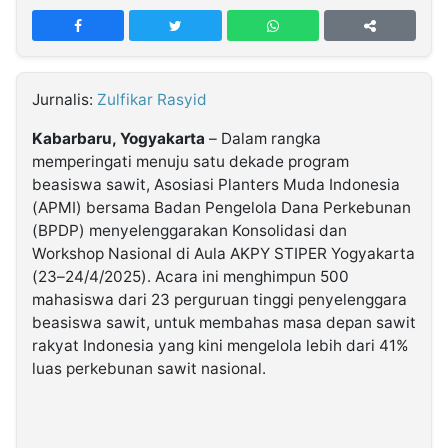
MULTIMEDIA
INDONESIA
Partner
Jurnalis:
Zulfikar Rasyid
Kabarbaru, Yogyakarta
– Dalam rangka
Insight
Suara
Lens
Daily
Jalan
Idealita
Kita
Dinamikapost.com
Radar
Seedbacklink
NTB
Time
IDN
Jogja
Rakyat
News
Notice
Baru
memperingati menuju satu dekade program
beasiswa sawit, Asosiasi Planters Muda Indonesia
(APMI) bersama Badan Pengelola Dana Perkebunan
Follow
(BPDP) menyelenggarakan Konsolidasi dan
Kabarbaru
Workshop Nasional di Aula AKPY STIPER Yogyakarta
(23–24/4/2025). Acara ini menghimpun 500
mahasiswa dari 23 perguruan tinggi penyelenggara
beasiswa sawit, untuk membahas masa depan sawit
rakyat Indonesia yang kini mengelola lebih dari 41%
luas perkebunan sawit nasional.