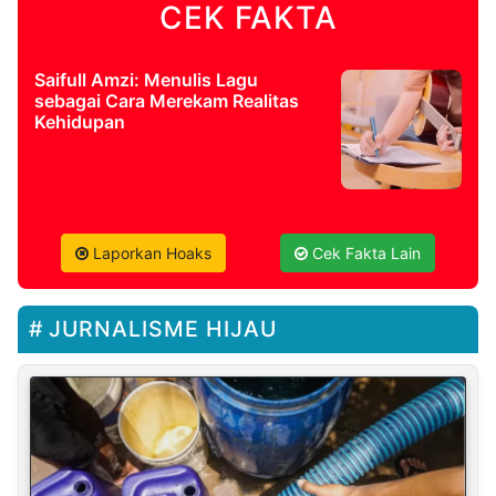
CEK FAKTA
Saifull Amzi: Menulis Lagu
sebagai Cara Merekam Realitas
Kehidupan
Laporkan Hoaks
Cek Fakta Lain
JURNALISME HIJAU