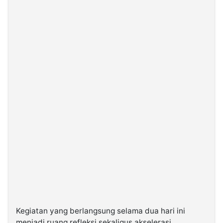
©
Kabarbaru.co
-
2026
PT.
Kabarbaru
Media
Holding
Kegiatan yang berlangsung selama dua hari ini
menjadi ruang refleksi sekaligus akselerasi