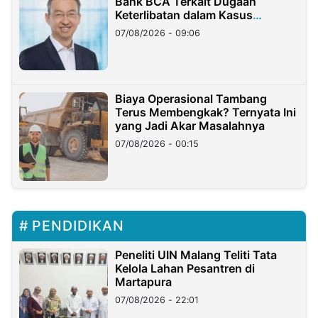
Bank BCA Terkait Dugaan
Keterlibatan dalam Kasus
Hilangnya Dana Nasabah Rp2,58
07/08/2026 - 09:06
Miliar
Biaya Operasional Tambang
Terus Membengkak? Ternyata Ini
yang Jadi Akar Masalahnya
07/08/2026 - 00:15
PENDIDIKAN
Peneliti UIN Malang Teliti Tata
Kelola Lahan Pesantren di
Martapura
07/08/2026 - 22:01