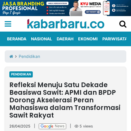
BERANDA
NASIONAL
DAERAH
EKONOMI
PARIWISATA
Informasi
KabarbaruTV
Kirim
Tentang
Pendidikan
Iklan
Berita
Kami
PENDIDIKAN
Berita
Refleksi Menuju Satu Dekade
Nasional
International
Olahraga
Entertainment
Daerah
Pariwisata
Kuliner
Kolom
Beasiswa Sawit: APMI dan BPDP
Dorong Akselerasi Peran
Mahasiswa dalam Transformasi
Network
Sawit Rakyat
PT
TREETAN
26/04/2025
|
|
5
views