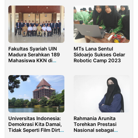
Fakultas Syariah UIN
MTs Lana Sentul
Madura Serahkan 189
Sidoarjo Sukses Gelar
Mahasiswa KKN di
Robotic Camp 2023
Kabupaten Pamekasan
dan Sampang
Universitas Indonesia:
Rahmania Arunita
Demokrasi Kita Damai,
Torehkan Prestasi
Tidak Seperti Film Dirty
Nasional sebagai
Vote
Mahasiswa Berprestasi