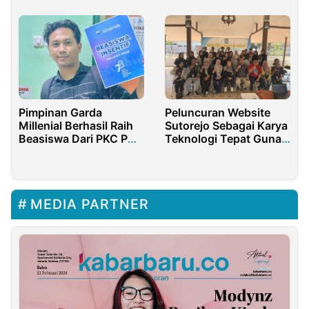
Utama Universitas
SiberMu
Pimpinan Garda
Peluncuran Website
Millenial Berhasil Raih
Sutorejo Sebagai Karya
Beasiswa Dari PKC PMII
Teknologi Tepat Guna
Jatim
Mahasiswa KKN
Kelompok 47
MEDIA PARTNER