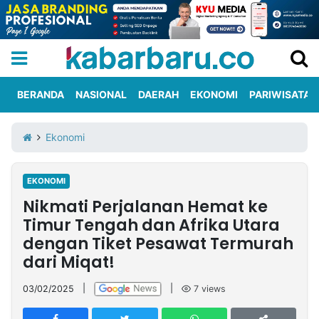
BERANDA
NASIONAL
DAERAH
EKONOMI
PARIWISATA
Informasi
KabarbaruTV
Kirim
Tentang
Ekonomi
Iklan
Berita
Kami
EKONOMI
Berita
Nikmati Perjalanan Hemat ke
Nasional
International
Olahraga
Entertainment
Daerah
Pariwisata
Kuliner
Kolom
Timur Tengah dan Afrika Utara
dengan Tiket Pesawat Termurah
dari Miqat!
Network
03/02/2025
|
|
7
views
PT
TREETAN