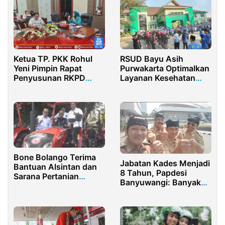
RSUD Bayu Asih
Ketua TP. PKK Rohul
Purwakarta Optimalkan
Yeni Pimpin Rapat
Layanan Kesehatan
Penyusunan RKPD
dengan Dukungan
Perubahan Terkait
Anggaran DBHCHT
Kegiatan Tahun 2025
Bone Bolango Terima
Jabatan Kades Menjadi
Bantuan Alsintan dan
8 Tahun, Papdesi
Sarana Pertanian
Banyuwangi: Banyak
Pemerintah Pusat
Peluang Membangun
dan Melayani