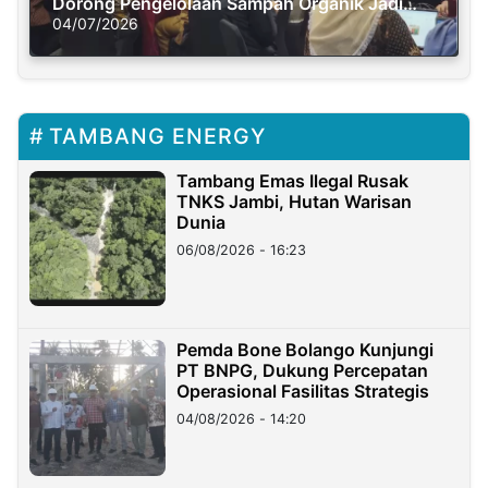
Dorong Pengelolaan Sampah Organik Jadi
Solusi Krisis Iklim
04/07/2026
TAMBANG ENERGY
Tambang Emas Ilegal Rusak
TNKS Jambi, Hutan Warisan
Dunia
06/08/2026 - 16:23
Pemda Bone Bolango Kunjungi
PT BNPG, Dukung Percepatan
Operasional Fasilitas Strategis
04/08/2026 - 14:20