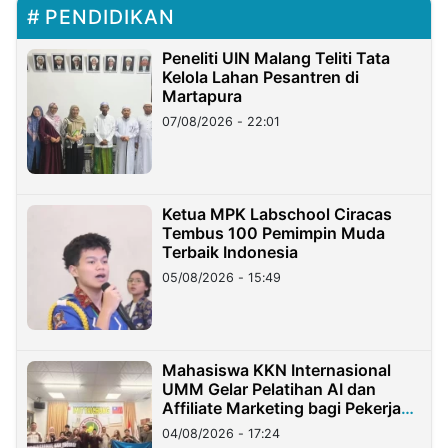
PENDIDIKAN
Peneliti UIN Malang Teliti Tata
Kelola Lahan Pesantren di
Martapura
07/08/2026 - 22:01
Ketua MPK Labschool Ciracas
Tembus 100 Pemimpin Muda
Terbaik Indonesia
05/08/2026 - 15:49
Mahasiswa KKN Internasional
UMM Gelar Pelatihan AI dan
Affiliate Marketing bagi Pekerja
Migran Indonesia di Taiwan
04/08/2026 - 17:24