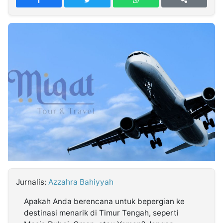
MULTIMEDIA
INDONESIA
Partner
Insight
Suara
Lens
Daily
Jalan
Idealita
Kita
Radar
Seedbacklink
NTB
Time
IDN
Jogja
Rakyat
News
Notice
Baru
Follow
Kabarbaru
Jurnalis:
Azzahra Bahiyyah
Apakah Anda berencana untuk bepergian ke
destinasi menarik di Timur Tengah, seperti