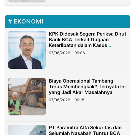
EKONOMI
KPK Didesak Segera Periksa Dirut
Bank BCA Terkait Dugaan
Keterlibatan dalam Kasus
Hilangnya Dana Nasabah Rp2,58
07/08/2026 - 09:06
Miliar
Biaya Operasional Tambang
Terus Membengkak? Ternyata Ini
yang Jadi Akar Masalahnya
07/08/2026 - 00:15
PT Paramitra Alfa Sekuritas dan
Sejumlah Nasabah Tuntut BCA