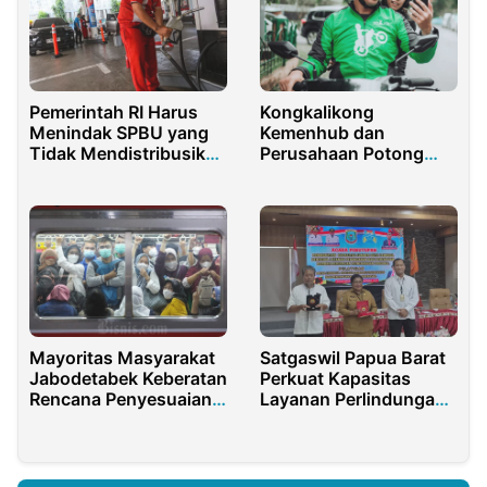
Pemerintah RI Harus
Kongkalikong
Menindak SPBU yang
Kemenhub dan
Tidak Mendistribusikan
Perusahaan Potong
Pertalite
Pendapatan Driver Ojol
Mayoritas Masyarakat
Satgaswil Papua Barat
Jabodetabek Keberatan
Perkuat Kapasitas
Rencana Penyesuaian
Layanan Perlindungan
Tarif KRL Hingga
Perempuan Korban
Pembatasan Subsidi
Kekerasan
Pertalite