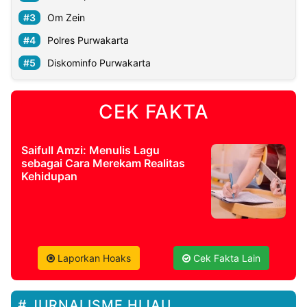
Om Zein
Polres Purwakarta
Diskominfo Purwakarta
CEK FAKTA
Saifull Amzi: Menulis Lagu
sebagai Cara Merekam Realitas
Kehidupan
Laporkan Hoaks
Cek Fakta Lain
JURNALISME HIJAU