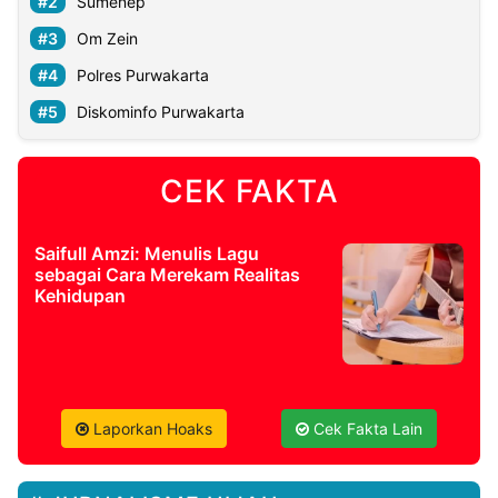
Sumenep
Om Zein
Polres Purwakarta
Diskominfo Purwakarta
CEK FAKTA
Saifull Amzi: Menulis Lagu
sebagai Cara Merekam Realitas
Kehidupan
Laporkan Hoaks
Cek Fakta Lain