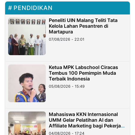
PENDIDIKAN
Peneliti UIN Malang Teliti Tata
Kelola Lahan Pesantren di
Martapura
07/08/2026 - 22:01
Ketua MPK Labschool Ciracas
Tembus 100 Pemimpin Muda
Terbaik Indonesia
05/08/2026 - 15:49
Mahasiswa KKN Internasional
UMM Gelar Pelatihan AI dan
Affiliate Marketing bagi Pekerja
Migran Indonesia di Taiwan
04/08/2026 - 17:24