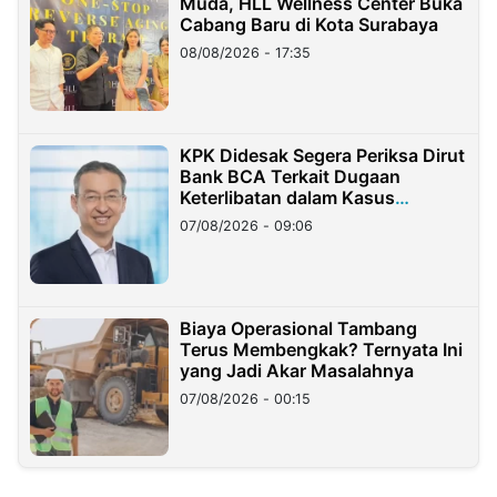
Muda, HLL Wellness Center Buka
Cabang Baru di Kota Surabaya
08/08/2026 - 17:35
KPK Didesak Segera Periksa Dirut
Bank BCA Terkait Dugaan
Keterlibatan dalam Kasus
Hilangnya Dana Nasabah Rp2,58
07/08/2026 - 09:06
Miliar
Biaya Operasional Tambang
Terus Membengkak? Ternyata Ini
yang Jadi Akar Masalahnya
07/08/2026 - 00:15