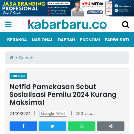
BERANDA
NASIONAL
DAERAH
EKONOMI
PARIWISATA
Informasi
KabarbaruTV
Kirim
Tentang
Daerah
Iklan
Berita
Kami
DAERAH
Berita
Netfid Pamekasan Sebut
Nasional
International
Olahraga
Entertainment
Daerah
Pariwisata
Kuliner
Kolom
Sosialisasi Pemilu 2024 Kurang
Maksimal
Network
24/01/2024
|
|
3
views
PT
TREETAN