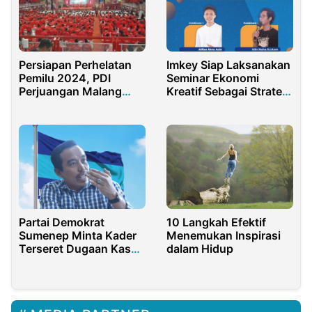
Persiapan Perhelatan
Imkey Siap Laksanakan
Pemilu 2024, PDI
Seminar Ekonomi
Perjuangan Malang
Kreatif Sebagai Strategi
Raya Gelar Konsolidasi
Marketing
Akbar
Partai Demokrat
10 Langkah Efektif
Sumenep Minta Kader
Menemukan Inspirasi
Terseret Dugaan Kasus
dalam Hidup
BSPS Klarifikasi
Terbuka