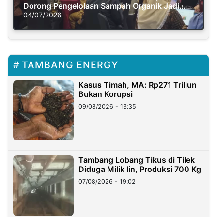
Dorong Pengelolaan Sampah Organik Jadi
Solusi Krisis Iklim
04/07/2026
TAMBANG ENERGY
Kasus Timah, MA: Rp271 Triliun
Bukan Korupsi
09/08/2026 - 13:35
Tambang Lobang Tikus di Tilek
Diduga Milik Iin, Produksi 700 Kg
07/08/2026 - 19:02