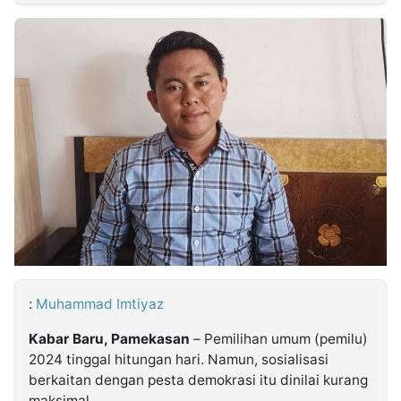
MULTIMEDIA
INDONESIA
Partner
Insight
Suara
Lens
Daily
Jalan
Idealita
Kita
Dinamikapost.com
Radar
Seedbacklink
NTB
Time
IDN
Jogja
Rakyat
News
Notice
Baru
Follow
Kabarbaru
:
Muhammad Imtiyaz
Kabar Baru, Pamekasan
– Pemilihan umum (pemilu)
2024 tinggal hitungan hari. Namun, sosialisasi
berkaitan dengan pesta demokrasi itu dinilai kurang
maksimal.