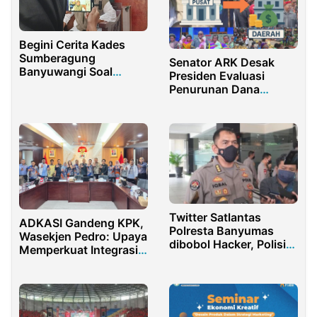
Begini Cerita Kades
Sumberagung
Senator ARK Desak
Banyuwangi Soal
Presiden Evaluasi
Hadirnya PT Bumi
Penurunan Dana
Suksesindo
Transfer Daerah
Twitter Satlantas
ADKASI Gandeng KPK,
Polresta Banyumas
Wasekjen Pedro: Upaya
dibobol Hacker, Polisi
Memperkuat Integrasi
Buru Pelaku
Nilai Antikorupsi