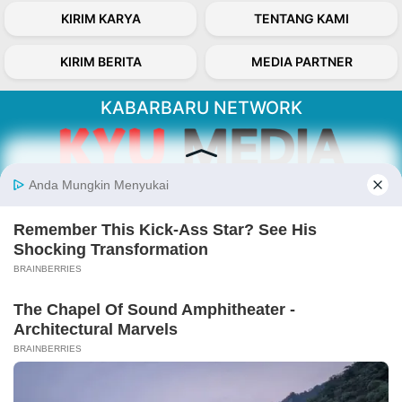
KIRIM KARYA
TENTANG KAMI
KIRIM BERITA
MEDIA PARTNER
KABARBARU NETWORK
About Our Kabarbaru.co
Kabarbaru.co menyajikan berita aktual dan
inspiratif dari sudut pandang berbaik sangka
serta terverifikasi dari sumber yang tepat.
Follow Kabarbaru