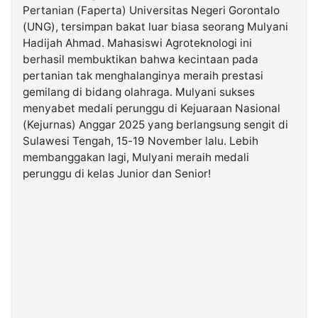
Pertanian (Faperta) Universitas Negeri Gorontalo
(UNG), tersimpan bakat luar biasa seorang Mulyani
©
Hadijah Ahmad. Mahasiswi Agroteknologi ini
Kabarbaru.co
-
berhasil membuktikan bahwa kecintaan pada
2026
pertanian tak menghalanginya meraih prestasi
gemilang di bidang olahraga. Mulyani sukses
PT.
menyabet medali perunggu di Kejuaraan Nasional
Kabarbaru
Media
(Kejurnas) Anggar 2025 yang berlangsung sengit di
Holding
Sulawesi Tengah, 15-19 November lalu. Lebih
membanggakan lagi, Mulyani meraih medali
perunggu di kelas Junior dan Senior!