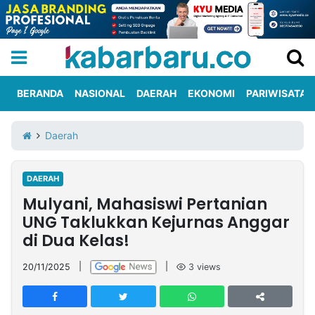
BERANDA
NASIONAL
DAERAH
EKONOMI
PARIWISATA
Informasi
KabarbaruTV
Kirim
Tentang
Daerah
Iklan
Berita
Kami
DAERAH
Berita
Mulyani, Mahasiswi Pertanian
Nasional
International
Olahraga
Entertainment
Daerah
Pariwisata
Kuliner
Kolom
UNG Taklukkan Kejurnas Anggar
di Dua Kelas!
Network
20/11/2025
|
|
3
views
PT
TREETAN