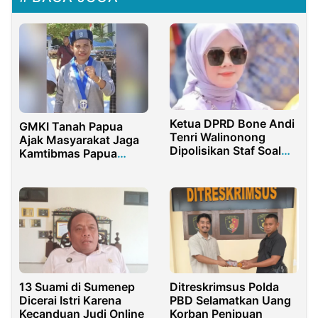
Ketua DPRD Bone Andi
GMKI Tanah Papua
Tenri Walinonong
Ajak Masyarakat Jaga
Dipolisikan Staf Soal
Kamtibmas Papua
Dugaan Penganiayaan
Barat Daya
Lumur Kue
Ditreskrimsus Polda
13 Suami di Sumenep
PBD Selamatkan Uang
Dicerai Istri Karena
Korban Penipuan
Kecanduan Judi Online