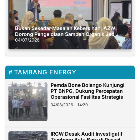
Bukan Sekadar Masalah Kebersihan, AZWI
Dorong Pengelolaan Sampah Organik Jadi
Solusi Krisis Iklim
04/07/2026
TAMBANG ENERGY
Pemda Bone Bolango Kunjungi
PT BNPG, Dukung Percepatan
Operasional Fasilitas Strategis
04/08/2026 - 14:20
IRGW Desak Audit Investigatif
Tambang Batu Bara di Pessel,