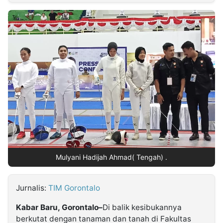
MULTIMEDIA
INDONESIA
Partner
Insight
Suara
Lens
Daily
Jalan
Idealita
Kita
Dinamikapost.com
Radar
Seedbacklink
NTB
Time
IDN
Jogja
Rakyat
News
Notice
Baru
Follow
Kabarbaru
Mulyani Hadijah Ahmad( Tengah) .
Jurnalis:
TIM Gorontalo
Kabar Baru, Gorontalo–
Di balik kesibukannya
berkutat dengan tanaman dan tanah di Fakultas