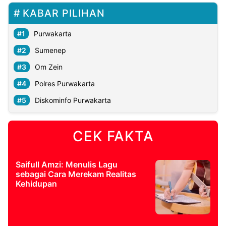
KABAR PILIHAN
Purwakarta
Sumenep
Om Zein
Polres Purwakarta
Diskominfo Purwakarta
CEK FAKTA
Saifull Amzi: Menulis Lagu
sebagai Cara Merekam Realitas
Kehidupan