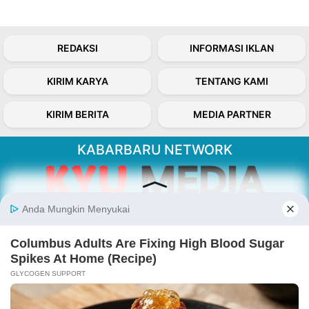
REDAKSI
INFORMASI IKLAN
KIRIM KARYA
TENTANG KAMI
KIRIM BERITA
MEDIA PARTNER
KABARBARU NETWORK
About Our Kabarbaru.co
Kabarbaru.co menyajikan berita aktual dan
inspiratif dari sudut pandang berbaik sangka
serta terverifikasi dari sumber yang tepat.