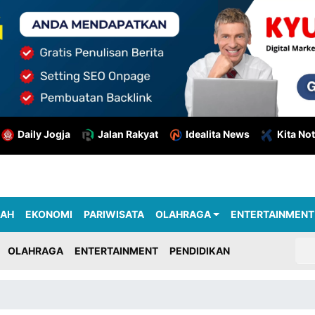
Daily Jogja
Jalan Rakyat
Idealita News
Kita Not
RAH
EKONOMI
PARIWISATA
OLAHRAGA
ENTERTAINMENT
OLAHRAGA
ENTERTAINMENT
PENDIDIKAN