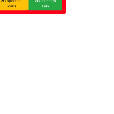
Laporkan
Cek Fakta
Hoaks
Lain