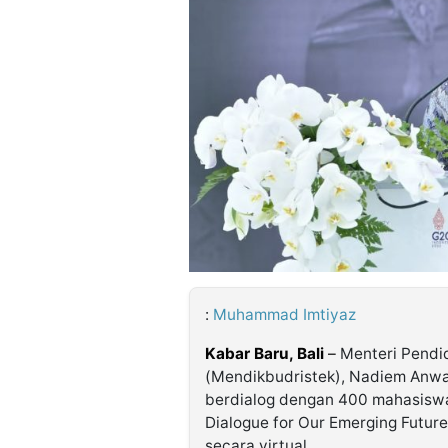
©
Kabarbaru.co
-
2026
PT.
Kabarbaru
Media
Holding
:
Muhammad Imtiyaz
Kabar Baru, Bali
–
Menteri Pendid
(Mendikbudristek), Nadiem Anwa
berdialog dengan 400 mahasiswa 
Dialogue for Our Emerging Future
secara virtual.