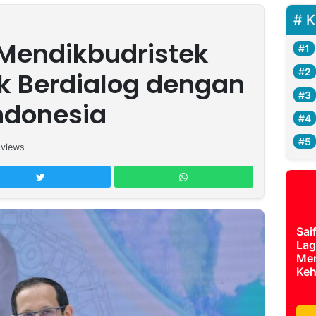
K
Mendikbudristek
k Berdialog dengan
ndonesia
views
Sai
Lag
Mer
Keh