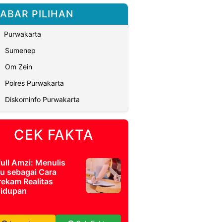
ABAR PILIHAN
Purwakarta
Sumenep
Om Zein
Polres Purwakarta
Diskominfo Purwakarta
CEK FAKTA
full Amzi: Menulis
u sebagai Cara
ekam Realitas
idupan