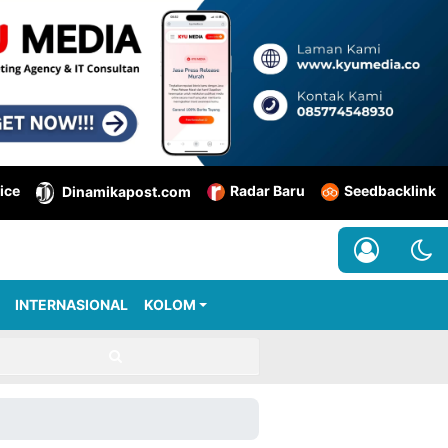
ice
Radar Baru
Seedbacklink
Dinamikapost.com
INTERNASIONAL
KOLOM