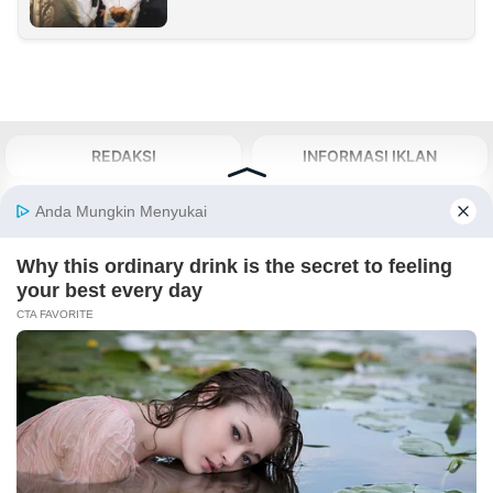
REDAKSI
INFORMASI IKLAN
KIRIM KARYA
TENTANG KAMI
KIRIM BERITA
MEDIA PARTNER
KABARBARU NETWORK
About Our Kabarbaru.co
Kabarbaru.co menyajikan berita aktual dan