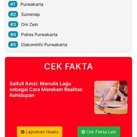
Purwakarta
Sumenep
Om Zein
Polres Purwakarta
Diskominfo Purwakarta
CEK FAKTA
Saifull Amzi: Menulis Lagu
sebagai Cara Merekam Realitas
Kehidupan
Laporkan Hoaks
Cek Fakta Lain