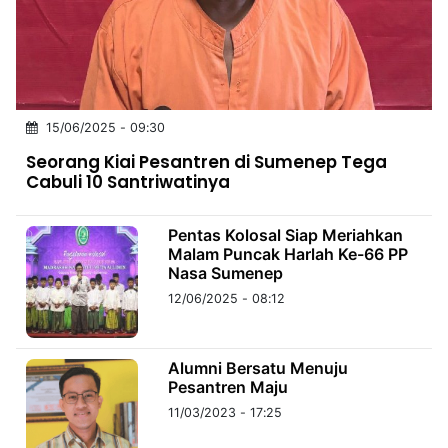
MULTIMEDIA
INDONESIA
Partner
15/06/2025 - 09:30
Insight
Suara
Lens
Daily
Jalan
Idealita
Kita
Dinamikapost.com
Radar
Seedbacklink
Seorang Kiai Pesantren di Sumenep Tega
NTB
Time
IDN
Jogja
Rakyat
News
Notice
Baru
Cabuli 10 Santriwatinya
Follow
Kabarbaru
Pentas Kolosal Siap Meriahkan
Malam Puncak Harlah Ke-66 PP
Nasa Sumenep
12/06/2025 - 08:12
Alumni Bersatu Menuju
Pesantren Maju
11/03/2023 - 17:25