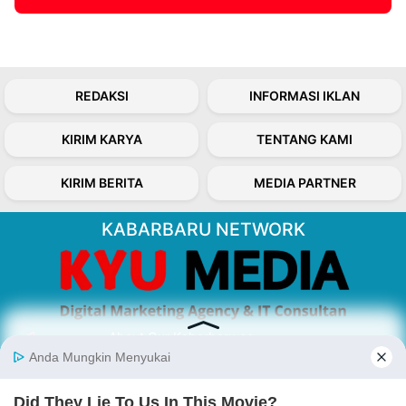
REDAKSI
INFORMASI IKLAN
KIRIM KARYA
TENTANG KAMI
KIRIM BERITA
MEDIA PARTNER
KABARBARU NETWORK
About Our Kabarbaru.co
Kabarbaru.co menyajikan berita aktual dan
inspiratif dari sudut pandang berbaik sangka
serta terverifikasi dari sumber yang tepat.