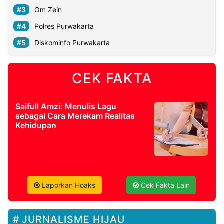
Om Zein
Polres Purwakarta
Diskominfo Purwakarta
CEK FAKTA
Saifull Amzi: Menulis Lagu
sebagai Cara Merekam Realitas
Kehidupan
Laporkan Hoaks
Cek Fakta Lain
JURNALISME HIJAU