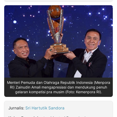
MULTIMEDIA
INDONESIA
Partner
Insight
Suara
Lens
Daily
Jalan
Idealita
Kita
Dinamikapost.com
Radar
Seedbacklink
NTB
Time
IDN
Jogja
Rakyat
News
Notice
Baru
Follow
Kabarbaru
Menteri Pemuda dan Olahraga Republik Indonesia (Menpora
RI) Zainudin Amali mengapresiasi dan mendukung penuh
gelaran kompetisi pra musim (Foto: Kemenpora RI).
Jurnalis:
Sri Hartutik Sandora