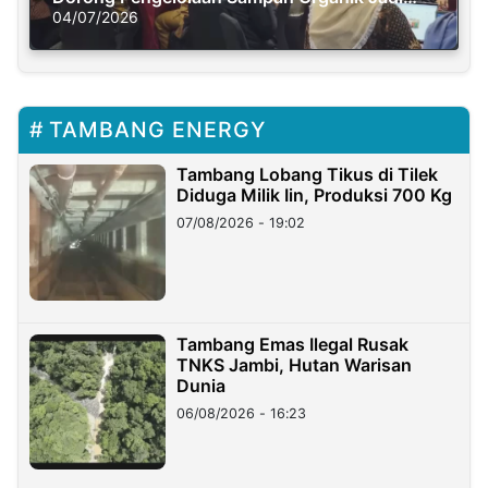
Solusi Krisis Iklim
04/07/2026
TAMBANG ENERGY
Tambang Lobang Tikus di Tilek
Diduga Milik Iin, Produksi 700 Kg
07/08/2026 - 19:02
Tambang Emas Ilegal Rusak
TNKS Jambi, Hutan Warisan
Dunia
06/08/2026 - 16:23