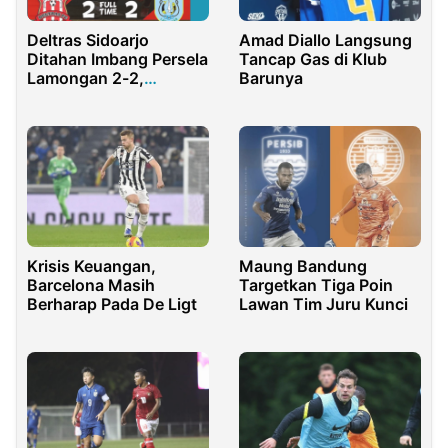
Deltras Sidoarjo
Amad Diallo Langsung
Ditahan Imbang Persela
Tancap Gas di Klub
Lamongan 2-2,
Barunya
Deltamania : Rindu
Terbayar Tuntas
Krisis Keuangan,
Maung Bandung
Barcelona Masih
Targetkan Tiga Poin
Berharap Pada De Ligt
Lawan Tim Juru Kunci