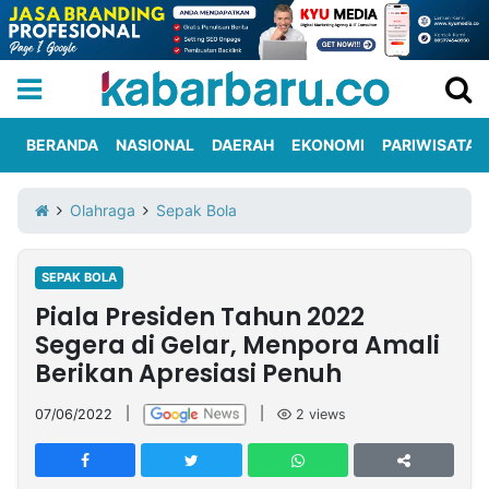
BERANDA
NASIONAL
DAERAH
EKONOMI
PARIWISATA
Informasi
KabarbaruTV
Kirim
Tentang
Olahraga
Sepak Bola
Iklan
Berita
Kami
SEPAK BOLA
Berita
Piala Presiden Tahun 2022
Nasional
International
Olahraga
Entertainment
Daerah
Pariwisata
Kuliner
Kolom
Segera di Gelar, Menpora Amali
Berikan Apresiasi Penuh
Network
07/06/2022
|
|
2
views
PT
TREETAN