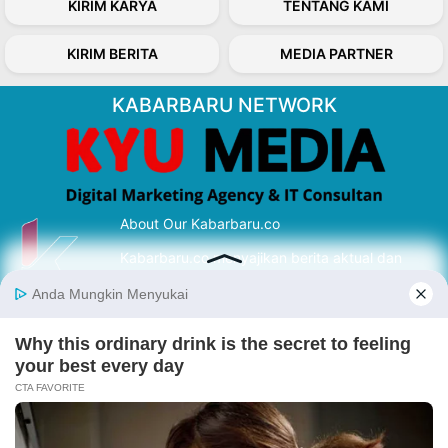
KIRIM KARYA
TENTANG KAMI
KIRIM BERITA
MEDIA PARTNER
KABARBARU NETWORK
About Our Kabarbaru.co
Kabarbaru.co menyajikan berita aktual dan
inspiratif dari sudut pandang berbaik sangka
serta terverifikasi dari sumber yang tepat.
Follow Kabarbaru