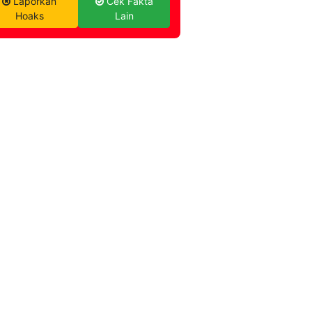
Laporkan
Cek Fakta
Hoaks
Lain