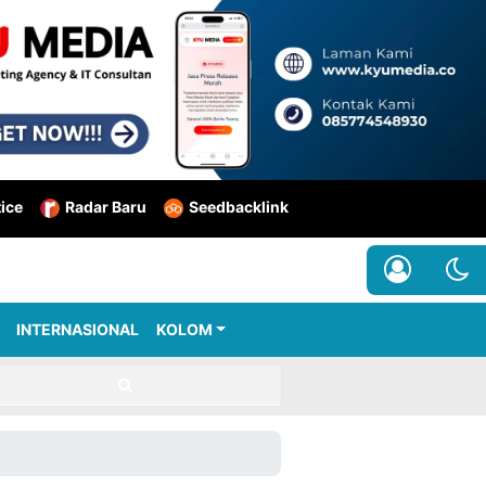
tice
Radar Baru
Seedbacklink
INTERNASIONAL
KOLOM