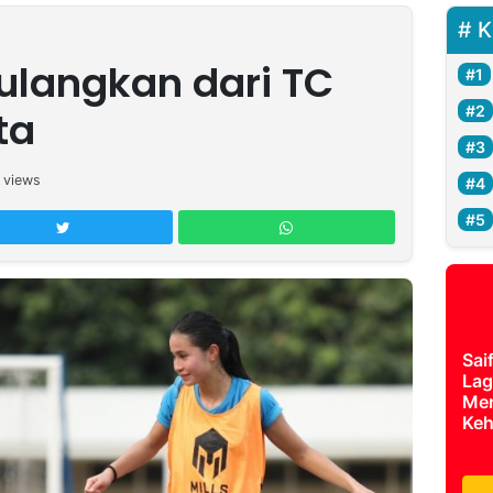
K
ulangkan dari TC
ta
views
Sai
Lag
Mer
Keh