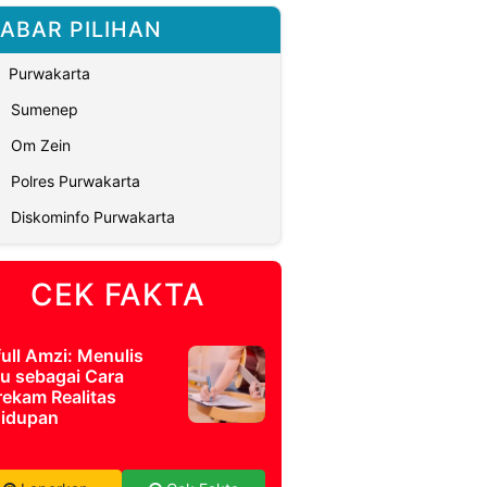
ABAR PILIHAN
Purwakarta
Sumenep
Om Zein
Polres Purwakarta
Diskominfo Purwakarta
CEK FAKTA
full Amzi: Menulis
u sebagai Cara
ekam Realitas
idupan