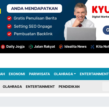
Daily Jogja
Jalan Rakyat
Idealita News
Kita No
RAH
EKONOMI
PARIWISATA
OLAHRAGA
ENTERTAINMENT
OLAHRAGA
ENTERTAINMENT
PENDIDIKAN