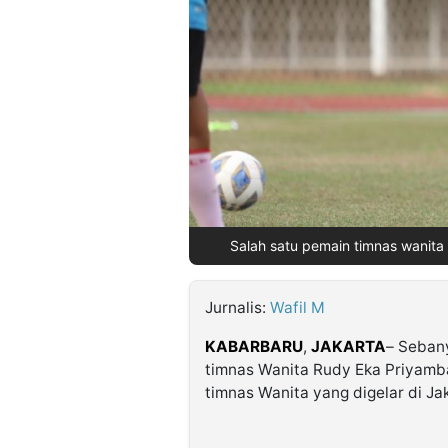
©
Kabarbaru.co
-
2026
PT.
Kabarbaru
Media
Holding
Salah satu pemain timnas wanita s
Jurnalis:
Wafil M
KABARBARU
,
JAKARTA
– Sebany
timnas Wanita Rudy Eka Priyamb
timnas Wanita yang digelar di Ja