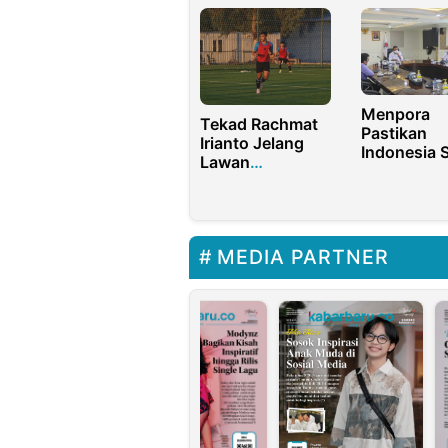
Lolos Semifinal
Bisa Dibeli
AFF U-19 2022
Menpora
Tekad Rachmat
Pastikan
Irianto Jelang
Indonesia 
Lawan
Laksanaka
Afghanistan dan
FIBA Asia 
Myanmar
2022
MEDIA PARTNER