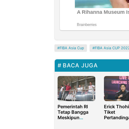
FIBA Asia Cup
FIBA Asia CUP 202
BACA JUGA
Pemerintah RI
Erick Thohi
Tetap Bangga
Tiket
Meskipun
Pertanding
Timnas
Indonesia 
Indonesia Tidak
Argentina 