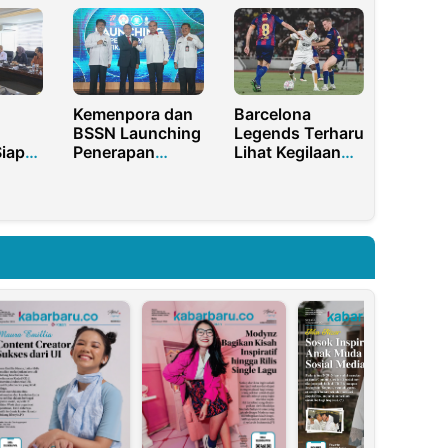
FIFA
Kemenpora dan
Barcelona
BSSN Launching
Legends Terharu
Siap
Penerapan
Lihat Kegilaan
n
Tanda Tangan
Bola Masyarakat
Cup
Elektronik di
Indonesia
Lingkungan
Kemenpora