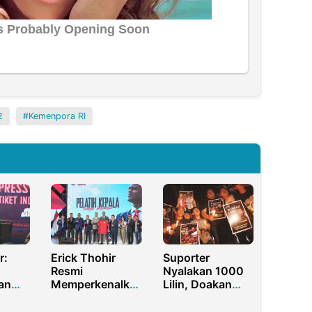
2
Kemenpora RI
r:
Erick Thohir
Suporter
Resmi
Nyalakan 1000
an
Memperkenalkan
Lilin, Doakan
Vs
Coach Patrick
Perjuangan Erick
Sudah
Kluivert
Thohir Melobi