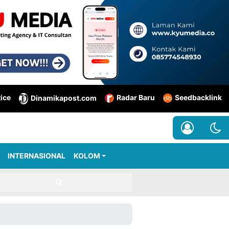
tice
Radar Baru
Seedbacklink
Dinamikapost.com
INTERNASIONAL
KOLOM