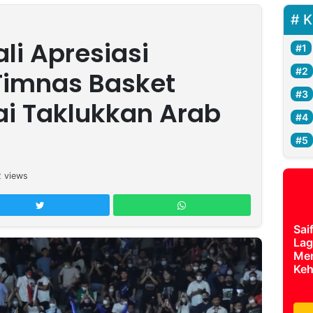
K
i Apresiasi
Timnas Basket
ai Taklukkan Arab
2
views
Sai
Lag
Mer
Keh