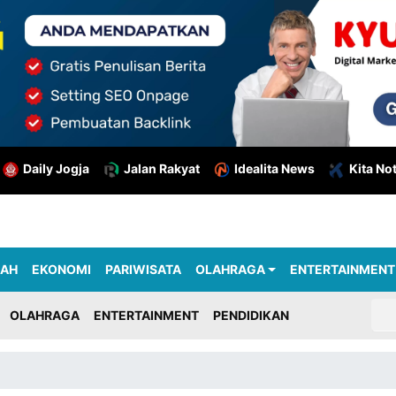
Daily Jogja
Jalan Rakyat
Idealita News
Kita No
RAH
EKONOMI
PARIWISATA
OLAHRAGA
ENTERTAINMENT
OLAHRAGA
ENTERTAINMENT
PENDIDIKAN