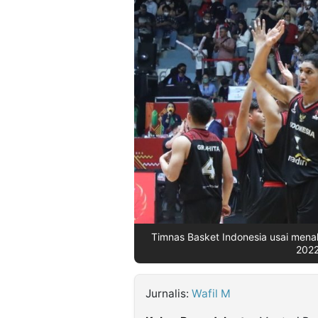
©
Kabarbaru.co
-
2026
PT.
Kabarbaru
Media
Holding
Timnas Basket Indonesia usai mena
2022
Jurnalis:
Wafil M