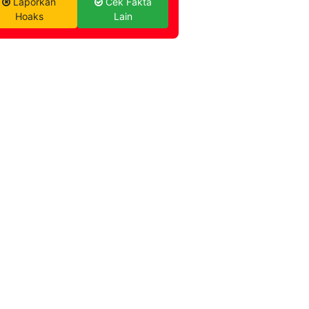
Laporkan
Cek Fakta
Hoaks
Lain