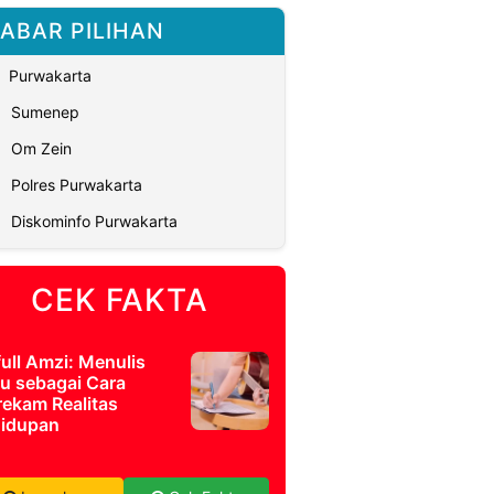
ABAR PILIHAN
Purwakarta
Sumenep
Om Zein
Polres Purwakarta
Diskominfo Purwakarta
CEK FAKTA
full Amzi: Menulis
u sebagai Cara
ekam Realitas
idupan