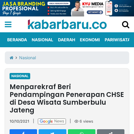
BERANDA
NASIONAL
DAERAH
EKONOMI
PARIWISATA
Informasi
KabarbaruTV
Kirim
Tentang
Nasional
Iklan
Berita
Kami
NASIONAL
Berita
Menparekraf Beri
Nasional
International
Olahraga
Entertainment
Daerah
Pariwisata
Kuliner
Kolom
Pendampingan Penerapan CHSE
di Desa Wisata Sumberbulu
Jateng
Network
10/10/2021
|
|
6
views
PT
TREETAN