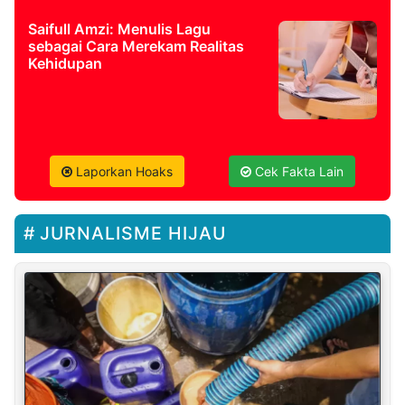
Saifull Amzi: Menulis Lagu
sebagai Cara Merekam Realitas
Kehidupan
Laporkan Hoaks
Cek Fakta Lain
JURNALISME HIJAU