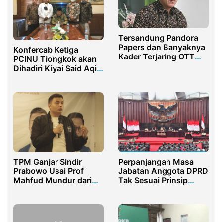
Tersandung Pandora
Papers dan Banyaknya
Konfercab Ketiga
Kader Terjaring OTT
PCINU Tiongkok akan
KPK, Airlangga Makin
Dihadiri Kiyai Said Aqil
Berat Wujudkan Mimpi
Siradj
jadi Presiden
TPM Ganjar Sindir
Perpanjangan Masa
Prabowo Usai Prof
Jabatan Anggota DPRD
Mahfud Mundur dari
Tak Sesuai Prinsip
Menkopolhukam
Demokrasi