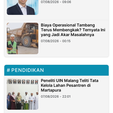
Hilangnya Dana Nasabah Rp2,58
07/08/2026 - 09:06
Miliar
Biaya Operasional Tambang
Terus Membengkak? Ternyata Ini
yang Jadi Akar Masalahnya
07/08/2026 - 00:15
PENDIDIKAN
Peneliti UIN Malang Teliti Tata
Kelola Lahan Pesantren di
Martapura
07/08/2026 - 22:01