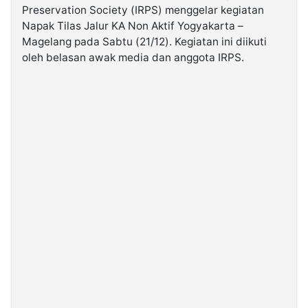
Preservation Society (IRPS) menggelar kegiatan
Napak Tilas Jalur KA Non Aktif Yogyakarta –
©
Magelang pada Sabtu (21/12). Kegiatan ini diikuti
Kabarbaru.co
-
oleh belasan awak media dan anggota IRPS.
2026
PT.
Kabarbaru
Media
Holding