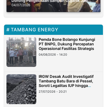
Dorong Pengelolaan Sampah Organik Jadi
Solusi Krisis Iklim
04/07/2026
TAMBANG ENERGY
Pemda Bone Bolango Kunjungi
PT BNPG, Dukung Percepatan
Operasional Fasilitas Strategis
04/08/2026 - 14:20
IRGW Desak Audit Investigatif
Tambang Batu Bara di Pessel,
Soroti Legalitas IUP hingga
Stockpile
27/07/2026 - 20:21