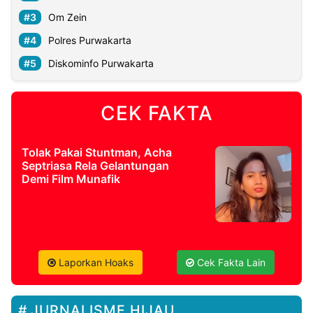
Om Zein
Polres Purwakarta
Diskominfo Purwakarta
CEK FAKTA
Tolak Pakai Stuntman, Acha
Septriasa Rela Gelantungan
Demi Film Munafik
Laporkan Hoaks
Cek Fakta Lain
JURNALISME HIJAU