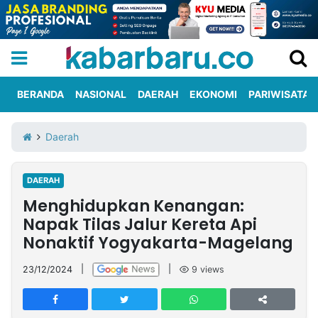
BERANDA
NASIONAL
DAERAH
EKONOMI
PARIWISATA
Informasi
KabarbaruTV
Kirim
Tentang
Daerah
Iklan
Berita
Kami
DAERAH
Berita
Menghidupkan Kenangan:
Nasional
International
Olahraga
Entertainment
Daerah
Pariwisata
Kuliner
Kolom
Napak Tilas Jalur Kereta Api
Nonaktif Yogyakarta-Magelang
Network
23/12/2024
|
|
9
views
PT
TREETAN