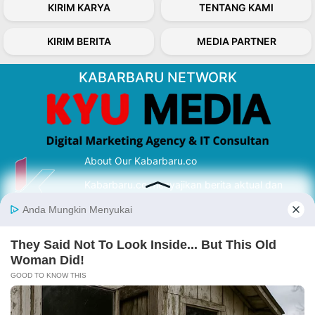
KIRIM KARYA
TENTANG KAMI
KIRIM BERITA
MEDIA PARTNER
KABARBARU NETWORK
About Our Kabarbaru.co
Kabarbaru.co menyajikan berita aktual dan
inspiratif dari sudut pandang berbaik sangka
serta terverifikasi dari sumber yang tepat.
Follow Kabarbaru