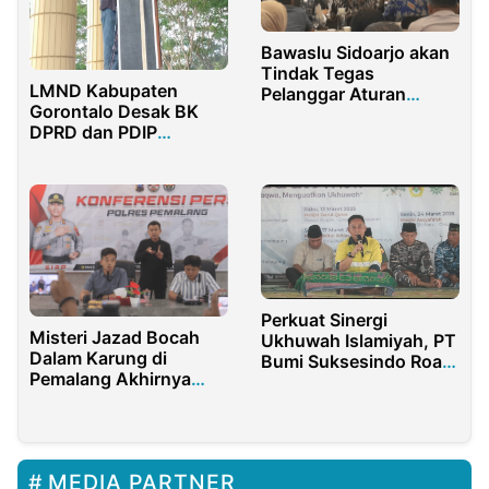
Bawaslu Sidoarjo akan
Tindak Tegas
LMND Kabupaten
Pelanggar Aturan
Gorontalo Desak BK
Pemilu
DPRD dan PDIP
Bertanggung Jawab
Perkuat Sinergi
Misteri Jazad Bocah
Ukhuwah Islamiyah, PT
Dalam Karung di
Bumi Suksesindo Road
Pemalang Akhirnya
Show Safari Ramadhan
Terungkap
MEDIA PARTNER