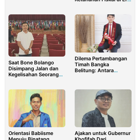
Kelas
Digital
Dilema Pertambangan
Saat Bone Bolango
Timah Bangka
Disimpang Jalan dan
Belitung: Antara
Kegelisahan Seorang
Kebutuhan Ekonomi
Pemimpin
dan Kerusakan
Lingkungan
Orientasi Babiisme
Ajakan untuk Gubernur
Menuju Binatang
Khofifah Dari