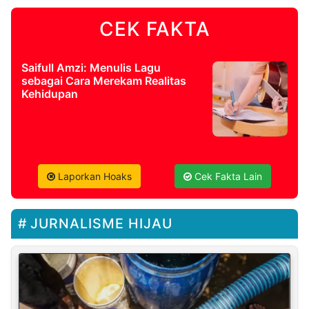
CEK FAKTA
Saifull Amzi: Menulis Lagu
sebagai Cara Merekam Realitas
Kehidupan
Laporkan Hoaks
Cek Fakta Lain
JURNALISME HIJAU