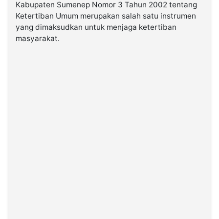
Kabupaten Sumenep Nomor 3 Tahun 2002 tentang
Ketertiban Umum merupakan salah satu instrumen
©
yang dimaksudkan untuk menjaga ketertiban
Kabarbaru.co
-
masyarakat.
2026
PT.
Kabarbaru
Media
Holding