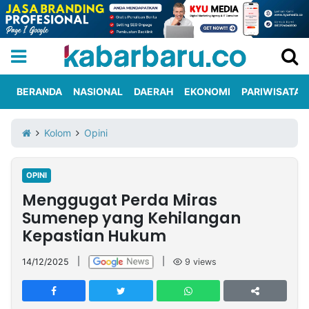
BERANDA
NASIONAL
DAERAH
EKONOMI
PARIWISATA
Informasi
KabarbaruTV
Kirim
Tentang
Kolom
Opini
Iklan
Berita
Kami
OPINI
Berita
Menggugat Perda Miras
Nasional
International
Olahraga
Entertainment
Daerah
Pariwisata
Kuliner
Kolom
Sumenep yang Kehilangan
Kepastian Hukum
Network
14/12/2025
|
|
9
views
PT
TREETAN