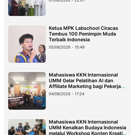
07/08/2026 - 22:01
Ketua MPK Labschool Ciracas
Tembus 100 Pemimpin Muda
Terbaik Indonesia
05/08/2026 - 15:49
Mahasiswa KKN Internasional
UMM Gelar Pelatihan AI dan
Affiliate Marketing bagi Pekerja
Migran Indonesia di Taiwan
04/08/2026 - 17:24
Mahasiswa KKN Internasional
UMM Kenalkan Budaya Indonesia
melalui Workshop Konten Kreatif