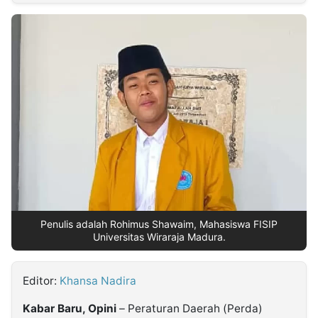
MULTIMEDIA
INDONESIA
Partner
Insight
Suara
Lens
Daily
Jalan
Idealita
Kita
Dinamikapost.com
Radar
Seedbacklink
NTB
Time
IDN
Jogja
Rakyat
News
Notice
Baru
Follow
Kabarbaru
Penulis adalah Rohimus Shawaim, Mahasiswa FISIP
Universitas Wiraraja Madura.
Editor:
Khansa Nadira
Kabar Baru, Opini
– Peraturan Daerah (Perda)