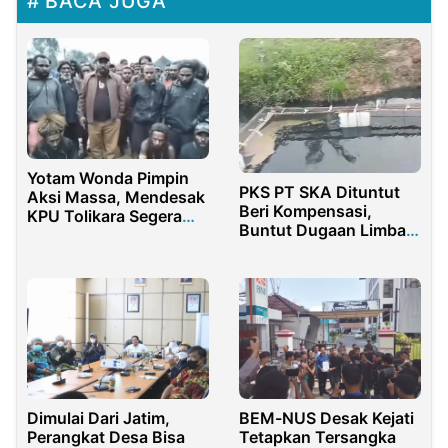
BACA JUGA
Yotam Wonda Pimpin
PKS PT SKA Dituntut
Aksi Massa, Mendesak
Beri Kompensasi,
KPU Tolikara Segera
Buntut Dugaan Limbah
Selesaikan Pleno
yang Sebabkan Ikan
Distrik
Kelompok Masyarakat
Banyak Mati
Dimulai Dari Jatim,
BEM-NUS Desak Kejati
Perangkat Desa Bisa
Tetapkan Tersangka