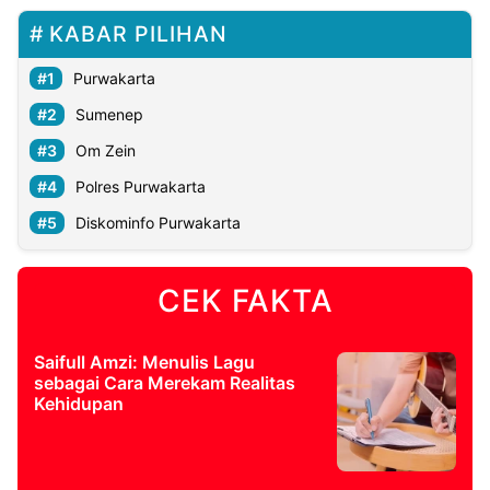
KABAR PILIHAN
Purwakarta
Sumenep
Om Zein
Polres Purwakarta
Diskominfo Purwakarta
CEK FAKTA
Saifull Amzi: Menulis Lagu
sebagai Cara Merekam Realitas
Kehidupan