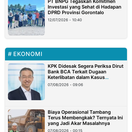
PT BNPG Tegaskan Komitmen
Investasi yang Sehat di Hadapan
DPRD Provinsi Gorontalo
12/07/2026 - 10:40
EKONOMI
KPK Didesak Segera Periksa Dirut
Bank BCA Terkait Dugaan
Keterlibatan dalam Kasus
Hilangnya Dana Nasabah Rp2,58
07/08/2026 - 09:06
Miliar
Biaya Operasional Tambang
Terus Membengkak? Ternyata Ini
yang Jadi Akar Masalahnya
07/08/2026 - 00:15