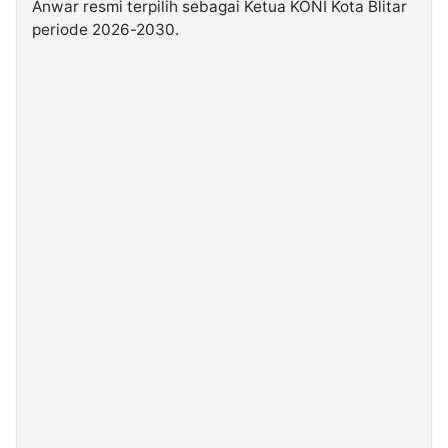
Anwar resmi terpilih sebagai Ketua KONI Kota Blitar
periode 2026-2030.
©
Kabarbaru.co
-
2026
PT.
Kabarbaru
Media
Holding