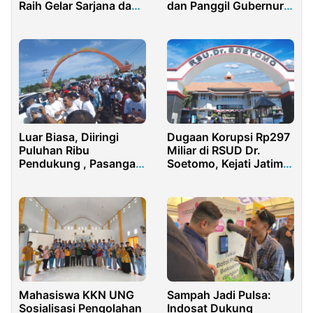
Raih Gelar Sarjana dan
dan Panggil Gubernur
Doktor
NTB Terkait Pokir
Siluman
Luar Biasa, Diiringi
Dugaan Korupsi Rp297
Puluhan Ribu
Miliar di RSUD Dr.
Pendukung , Pasangan
Soetomo, Kejati Jatim
Anton-Poti Mendaftar
Didesak Bertindak!
ke KPU Rohul
Mahasiswa KKN UNG
Sampah Jadi Pulsa:
Sosialisasi Pengolahan
Indosat Dukung