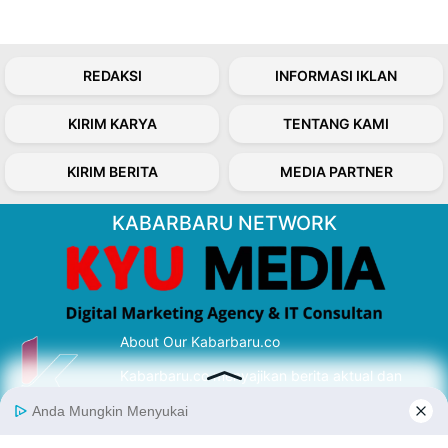
REDAKSI
INFORMASI IKLAN
KIRIM KARYA
TENTANG KAMI
KIRIM BERITA
MEDIA PARTNER
KABARBARU NETWORK
About Our Kabarbaru.co
Kabarbaru.co menyajikan berita aktual dan
inspiratif dari sudut pandang berbaik sangka
serta terverifikasi dari sumber yang tepat.