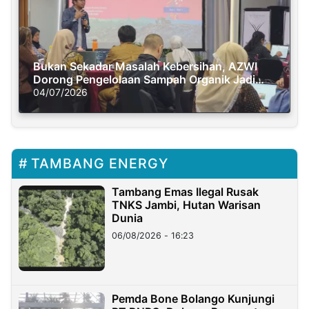
Bukan Sekadar Masalah Kebersihan, AZWI
Dorong Pengelolaan Sampah Organik Jadi
Solusi Krisis Iklim
04/07/2026
TAMBANG ENERGY
Tambang Emas Ilegal Rusak
TNKS Jambi, Hutan Warisan
Dunia
06/08/2026 - 16:23
Pemda Bone Bolango Kunjungi