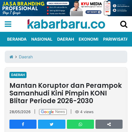
BERANDA
NASIONAL
DAERAH
EKONOMI
PARIWISATA
Informasi
KabarbaruTV
Kirim
Tentang
Daerah
Iklan
Berita
Kami
DAERAH
Berita
Mantan Koruptor dan Perampok
Nasional
International
Olahraga
Entertainment
Daerah
Pariwisata
Kuliner
Kolom
Samanhudi Kini Pimpin KONI
Blitar Periode 2026-2030
Network
28/05/2026
|
|
4
views
PT
TREETAN