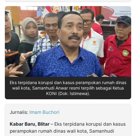
MULTIMEDIA
INDONESIA
Partner
Insight
Suara
Lens
Daily
Jalan
Idealita
Kita
Radar
Seedbacklink
NTB
Time
IDN
Jogja
Rakyat
News
Notice
Baru
Follow
Kabarbaru
Eks terpidana korupsi dan kasus perampokan rumah dinas
wali kota, Samanhudi Anwar resmi terpilih sebagai Ketua
KONI (Dok: Istimewa).
Jurnalis:
Imam Buchori
Kabar Baru, Blitar
– Eks terpidana korupsi dan kasus
perampokan rumah dinas wali kota, Samanhudi