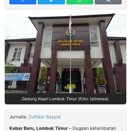
MULTIMEDIA
INDONESIA
Partner
Insight
Suara
Lens
Daily
Jalan
Idealita
Kita
Dinamikapost.com
Radar
Seedbacklink
NTB
Time
IDN
Jogja
Rakyat
News
Notice
Baru
Follow
Kabarbaru
Gedung Kejari Lombok Timur (Foto: Istimewa).
Jurnalis:
Zulfikar Rasyid
Kabar Baru, Lombok Timur
– Dugaan keterlibatan