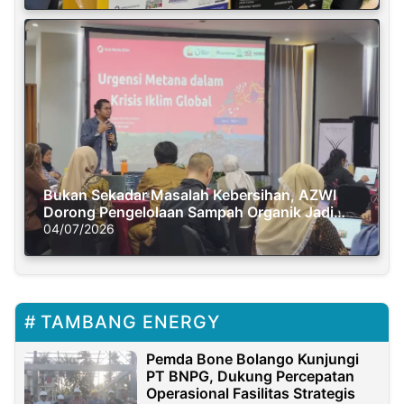
Bukan Sekadar Masalah Kebersihan, AZWI
Dorong Pengelolaan Sampah Organik Jadi
Solusi Krisis Iklim
04/07/2026
TAMBANG ENERGY
Pemda Bone Bolango Kunjungi
PT BNPG, Dukung Percepatan
Operasional Fasilitas Strategis