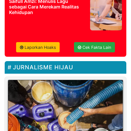
Saifull Amzi: Menulis Lagu
sebagai Cara Merekam Realitas
Kehidupan
Laporkan Hoaks
Cek Fakta Lain
JURNALISME HIJAU