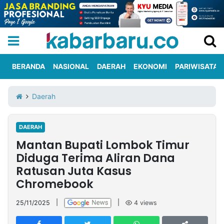
BERANDA
NASIONAL
DAERAH
EKONOMI
PARIWISATA
Informasi
KabarbaruTV
Kirim
Tentang
Daerah
Iklan
Berita
Kami
DAERAH
Berita
Mantan Bupati Lombok Timur
Nasional
International
Olahraga
Entertainment
Daerah
Pariwisata
Kuliner
Kolom
Diduga Terima Aliran Dana
Ratusan Juta Kasus
Chromebook
Network
25/11/2025
|
|
4
views
PT
TREETAN