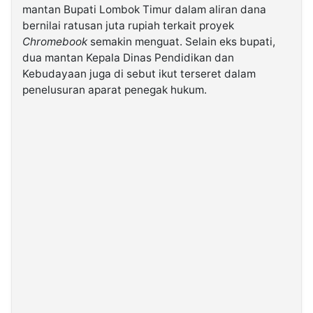
mantan Bupati Lombok Timur dalam aliran dana
bernilai ratusan juta rupiah terkait proyek
©
Chromebook
semakin menguat. Selain eks bupati,
Kabarbaru.co
-
dua mantan Kepala Dinas Pendidikan dan
2026
Kebudayaan juga di sebut ikut terseret dalam
penelusuran aparat penegak hukum.
PT.
Kabarbaru
Media
Holding