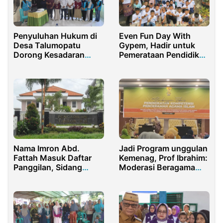
Penyuluhan Hukum di
Even Fun Day With
Desa Talumopatu
Gypem, Hadir untuk
Dorong Kesadaran
Pemerataan Pendidikan
Masyarakat
di Indonesia
Nama Imron Abd.
Jadi Program unggulan
Fattah Masuk Daftar
Kemenag, Prof Ibrahim:
Panggilan, Sidang
Moderasi Beragama
Lanjutan Kasus PT
Jalan Penguat NKRI
Tonduk Majeng