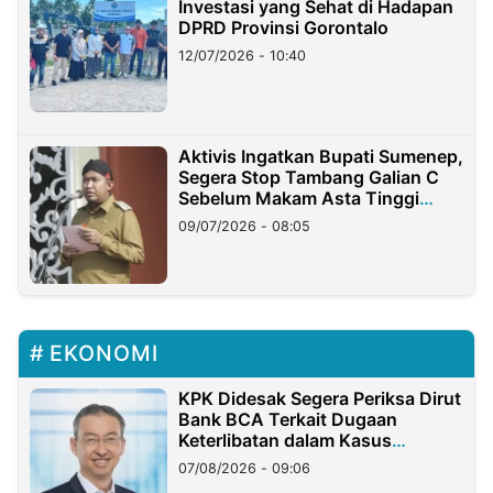
Investasi yang Sehat di Hadapan
DPRD Provinsi Gorontalo
12/07/2026 - 10:40
Aktivis Ingatkan Bupati Sumenep,
Segera Stop Tambang Galian C
Sebelum Makam Asta Tinggi
Longsor
09/07/2026 - 08:05
EKONOMI
KPK Didesak Segera Periksa Dirut
Bank BCA Terkait Dugaan
Keterlibatan dalam Kasus
Hilangnya Dana Nasabah Rp2,58
07/08/2026 - 09:06
Miliar