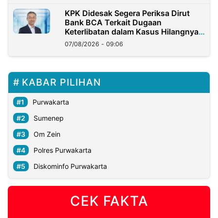
KPK Didesak Segera Periksa Dirut
Bank BCA Terkait Dugaan
Keterlibatan dalam Kasus Hilangnya
Dana Nasabah Rp2,58 Miliar
07/08/2026 - 09:06
KABAR PILIHAN
Purwakarta
Sumenep
Om Zein
Polres Purwakarta
Diskominfo Purwakarta
CEK FAKTA