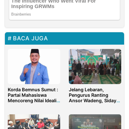
BACA JUGA
Korda Bemnus Sumut :
Jelang Lebaran,
Partai Mahasiswa
Pengurus Ranting
Mencoreng Nilai Idealis
Ansor Wadeng, Sidayu,
Perjuangan Mahasiswa
Gresik Berikan
di Indonesia
Santunan