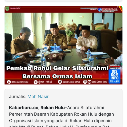
MULTIMEDIA
INDONESIA
Partner
Insight
Suara
Lens
Daily
Jalan
Idealita
Kita
Dinamikapost.com
Radar
Seedbacklink
NTB
Time
IDN
Jogja
Rakyat
News
Notice
Baru
Follow
Kabarbaru
Jurnalis:
Moh Nasir
Kabarbaru.co, Rokan Hulu–
Acara Silaturahmi
Pemerintah Daerah Kabupaten Rokan Hulu dengan
Organisasi Islam yang ada di Rokan Hulu dipimpin