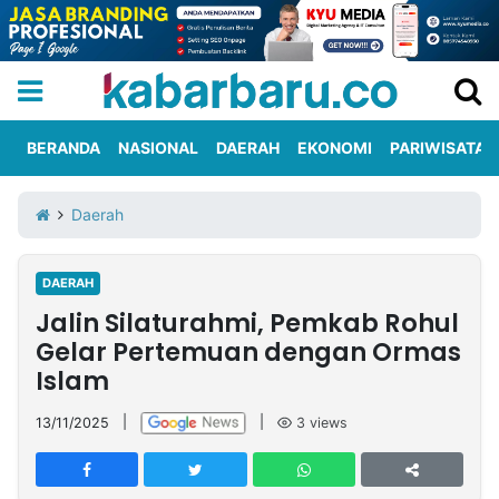
BERANDA
NASIONAL
DAERAH
EKONOMI
PARIWISATA
Informasi
KabarbaruTV
Kirim
Tentang
Daerah
Iklan
Berita
Kami
DAERAH
Berita
Jalin Silaturahmi, Pemkab Rohul
Nasional
International
Olahraga
Entertainment
Daerah
Pariwisata
Kuliner
Kolom
Gelar Pertemuan dengan Ormas
Islam
Network
13/11/2025
|
|
3
views
PT
TREETAN