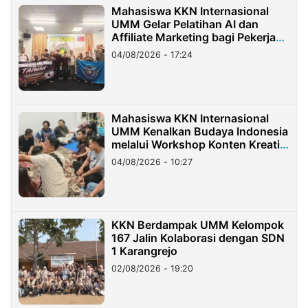
Mahasiswa KKN Internasional
UMM Gelar Pelatihan AI dan
Affiliate Marketing bagi Pekerja
Migran Indonesia di Taiwan
04/08/2026 - 17:24
Mahasiswa KKN Internasional
UMM Kenalkan Budaya Indonesia
melalui Workshop Konten Kreatif
di Taiwan
04/08/2026 - 10:27
KKN Berdampak UMM Kelompok
167 Jalin Kolaborasi dengan SDN
1 Karangrejo
02/08/2026 - 19:20