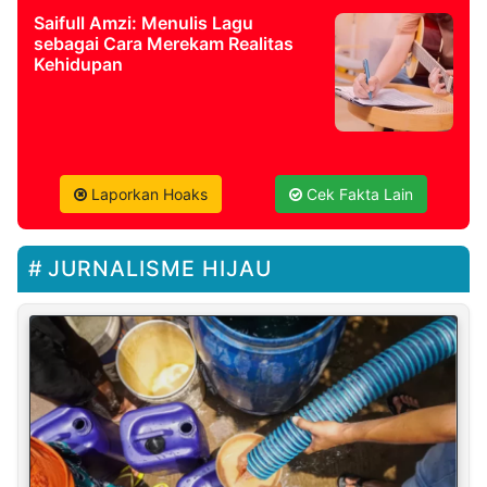
Saifull Amzi: Menulis Lagu
sebagai Cara Merekam Realitas
Kehidupan
Laporkan Hoaks
Cek Fakta Lain
JURNALISME HIJAU