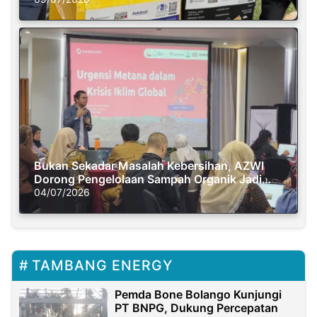
Bukan Sekadar Masalah Kebersihan, AZWI
Dorong Pengelolaan Sampah Organik Jadi
Solusi Krisis Iklim
04/07/2026
TAMBANG ENERGY
Pemda Bone Bolango Kunjungi
PT BNPG, Dukung Percepatan