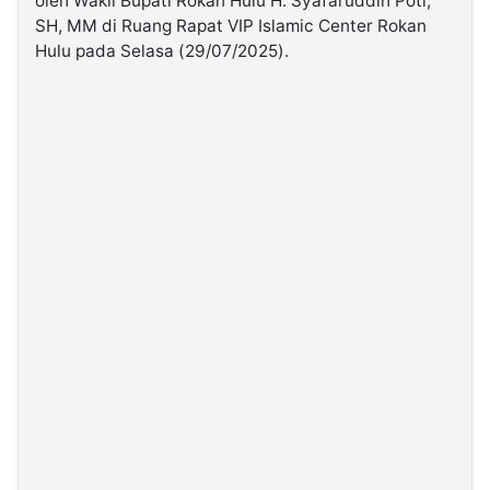
oleh Wakil Bupati Rokan Hulu H. Syafaruddin Poti,
SH, MM di Ruang Rapat VIP Islamic Center Rokan
Hulu pada Selasa (29/07/2025).
©
Kabarbaru.co
-
2026
PT.
Kabarbaru
Media
Holding