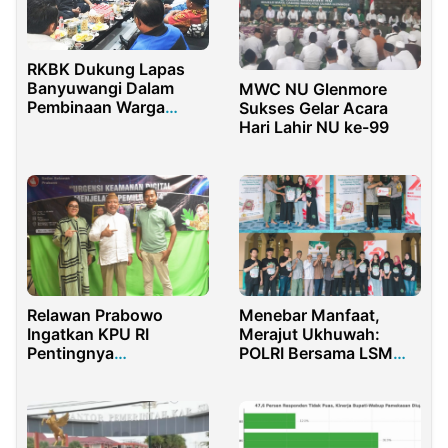
RKBK Dukung Lapas
Banyuwangi Dalam
MWC NU Glenmore
Pembinaan Warga
Sukses Gelar Acara
Binaan
Hari Lahir NU ke-99
Relawan Prabowo
Menebar Manfaat,
Ingatkan KPU RI
Merajut Ukhuwah:
Pentingnya
POLRI Bersama LSM
Perlindungan Security
PENJARA 1 Hadirkan
Digital
Aksi Kebaikan di
Gunungkidul