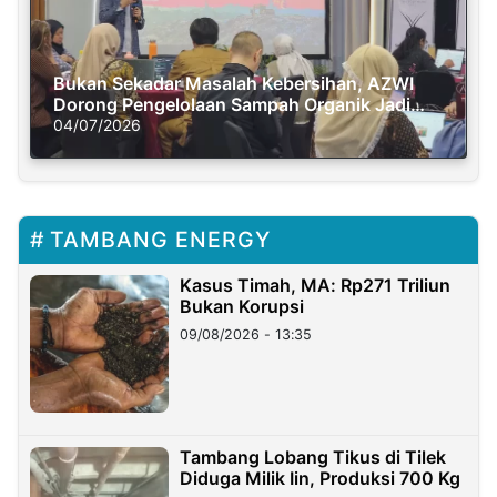
Bukan Sekadar Masalah Kebersihan, AZWI
Dorong Pengelolaan Sampah Organik Jadi
Solusi Krisis Iklim
04/07/2026
TAMBANG ENERGY
Kasus Timah, MA: Rp271 Triliun
Bukan Korupsi
09/08/2026 - 13:35
Tambang Lobang Tikus di Tilek
Diduga Milik Iin, Produksi 700 Kg