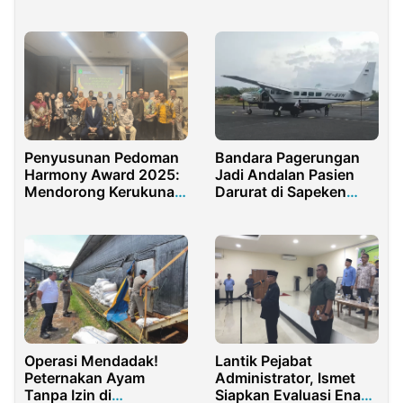
Pencegahan
Kebangkitan Pekerja
Perdagangan Orang
Rentan, ASN Diajak
Lindungi Warga Sekitar
Penyusunan Pedoman
Bandara Pagerungan
Harmony Award 2025:
Jadi Andalan Pasien
Mendorong Kerukunan
Darurat di Sapeken
dan Dialog
Sumenep
Operasi Mendadak!
Lantik Pejabat
Peternakan Ayam
Administrator, Ismet
Tanpa Izin di
Siapkan Evaluasi Enam