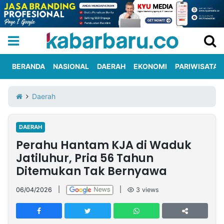
BERANDA
NASIONAL
DAERAH
EKONOMI
PARIWISATA
Informasi
KabarbaruTV
Kirim
Tentang
Daerah
Iklan
Berita
Kami
DAERAH
Berita
Perahu Hantam KJA di Waduk
Nasional
International
Olahraga
Entertainment
Daerah
Pariwisata
Kuliner
Kolom
Jatiluhur, Pria 56 Tahun
Ditemukan Tak Bernyawa
Network
06/04/2026
|
|
3
views
PT
TREETAN