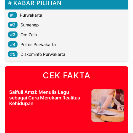
KABAR PILIHAN
Purwakarta
Sumenep
Om Zein
Polres Purwakarta
Diskominfo Purwakarta
CEK FAKTA
Saifull Amzi: Menulis Lagu
sebagai Cara Merekam Realitas
Kehidupan