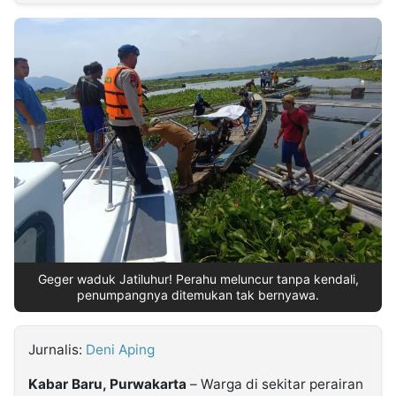
MULTIMEDIA
INDONESIA
Partner
Insight
Suara
Lens
Daily
Jalan
Idealita
Kita
Dinamikapost.com
Radar
Seedbacklink
NTB
Time
IDN
Jogja
Rakyat
News
Notice
Baru
Follow
Kabarbaru
Geger waduk Jatiluhur! Perahu meluncur tanpa kendali,
penumpangnya ditemukan tak bernyawa.
Jurnalis:
Deni Aping
Kabar Baru, Purwakarta
– Warga di sekitar perairan