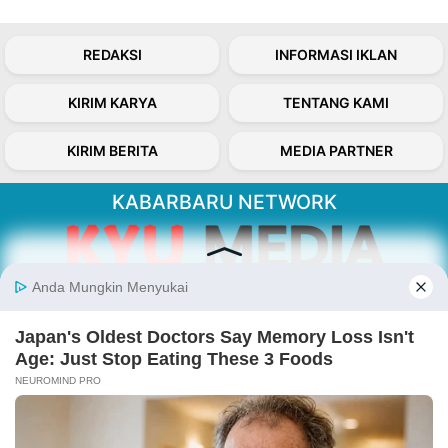
REDAKSI
INFORMASI IKLAN
KIRIM KARYA
TENTANG KAMI
KIRIM BERITA
MEDIA PARTNER
KABARBARU NETWORK
About Our Kabarbaru.co
Kabarbaru.co menyajikan berita aktual dan
inspiratif dari sudut pandang berbaik sangka
serta terverifikasi dari sumber yang tepat.
Follow Kabarbaru