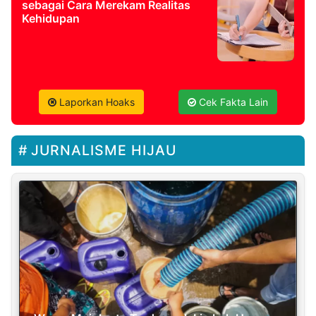
sebagai Cara Merekam Realitas
Kehidupan
Laporkan Hoaks
Cek Fakta Lain
JURNALISME HIJAU