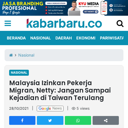
BERANDA
NASIONAL
DAERAH
EKONOMI
PARIWISATA
Informasi
KabarbaruTV
Kirim
Tentang
Nasional
Iklan
Berita
Kami
NASIONAL
Berita
Malaysia Izinkan Pekerja
Nasional
International
Olahraga
Entertainment
Daerah
Pariwisata
Kuliner
Kolom
Migran, Netty: Jangan Sampai
Kejadian di Taiwan Terulang
Network
28/10/2021
|
|
5
views
PT
TREETAN