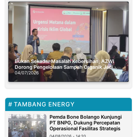
Bukan Sekadar Masalah Kebersihan, AZWI
Dorong Pengelolaan Sampah Organik Jadi
Solusi Krisis Iklim
04/07/2026
TAMBANG ENERGY
Pemda Bone Bolango Kunjungi
PT BNPG, Dukung Percepatan
Operasional Fasilitas Strategis
04/08/2026 - 14:20