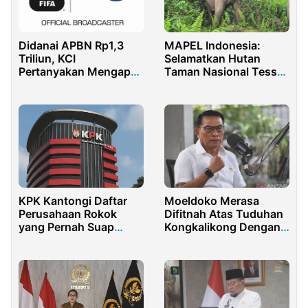
Didanai APBN Rp1,3
MAPEL Indonesia:
Triliun, KCI
Selamatkan Hutan
Pertanyakan Mengapa
Taman Nasional Tesso
Streaming Piala Dunia
Nilo
TVRI Masih Berbayar
Moeldoko Merasa
KPK Kantongi Daftar
Difitnah Atas Tuduhan
Perusahaan Rokok
Kongkalikong Dengan
yang Pernah Suap
Panji Gumilang
Oknum Bea Cukai