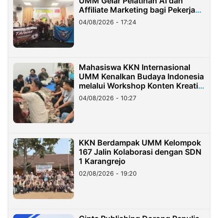
UMM Gelar Pelatihan AI dan
Affiliate Marketing bagi Pekerja
Migran Indonesia di Taiwan
04/08/2026 - 17:24
Mahasiswa KKN Internasional
UMM Kenalkan Budaya Indonesia
melalui Workshop Konten Kreatif
di Taiwan
04/08/2026 - 10:27
KKN Berdampak UMM Kelompok
167 Jalin Kolaborasi dengan SDN
1 Karangrejo
02/08/2026 - 19:20