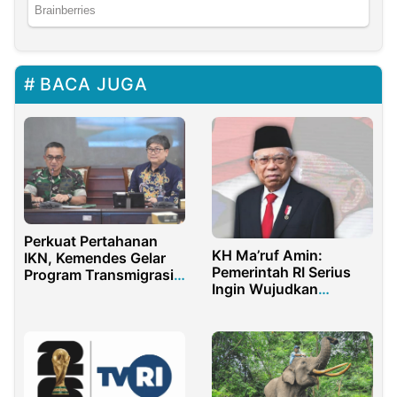
BACA JUGA
Perkuat Pertahanan
KH Ma’ruf Amin:
IKN, Kemendes Gelar
Pemerintah RI Serius
Program Transmigrasi
Ingin Wujudkan
TNI AD
Kemajuan Kota Papua